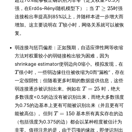
强，在Erdős–Rényi随机模型下）；当
时强
连接检出率提高到85%以上，并随样本进一步增大而
增加。这主要说明在
较小时，网络关系就可以被恢
复。
弱连接与惩罚偏差：正如预期，自适应弹性网等收缩
方法对权重较小的弱链接检出较为困难，因为
shrinkage estimator使弱边向0缩小。模拟发现，在
很小时，一些弱边缘往往被收缩为0而“漏检”，存在
一定假阴性；但随着更多时期的数据提供信息，这些
弱连接逐步被识别出来。例如在
时，绝大
多数强度<0.5的边没有被识别出来，而绝大多数强度
为0.75的边基本上更有可能被识别出来（并且更有可
能被高估）。但到
基本所有真实存在的边
（包括强度为0.375的边）都会以某种程度被估计为
非零。值得注意的是，由于罚项的缘故，即便识别出