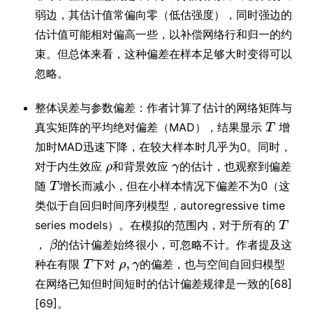
弱边，其估计值常偏向零（低估强度），同时强边的
估计值可能相对偏高一些，以补偿网络行和归一的约
束。但总体来看，这种偏差在样本足够大时变得可以
忽略。
整体误差与参数偏差：作者计算了估计的网络矩阵与
真实矩阵的平均绝对偏差（MAD），结果显示
增
加时MAD迅速下降，在较大样本时几乎为0。同时，
对于内生效应
和背景效应
的估计，也观察到偏差
随
增长而减小，但在小样本情况下偏差不为0（这
类似于自回归时间序列模型，autoregressive time
series models）。在模拟的范围内，对于所有的
，
的估计偏差始终很小，可忽略不计。作者提及这
种在有限
下对
的偏差，也与空间自回归模型
在网络已知但时间短时的估计偏差规律是一致的[68]
[69]。