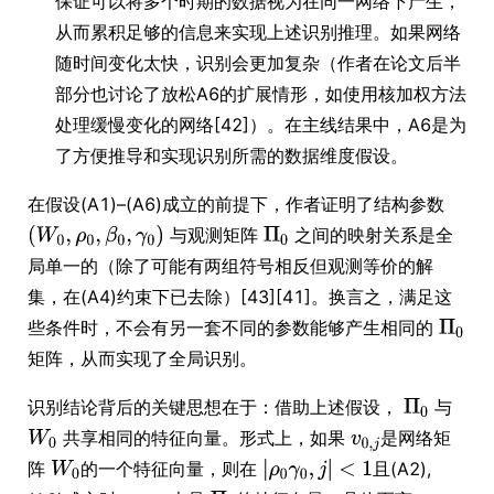
保证可以将多个时期的数据视为在同一网络下产生，
从而累积足够的信息来实现上述识别推理。如果网络
随时间变化太快，识别会更加复杂（作者在论文后半
部分也讨论了放松A6的扩展情形，如使用核加权方法
处理缓慢变化的网络[42]）。在主线结果中，A6是为
了方便推导和实现识别所需的数据维度假设。
在假设(A1)–(A6)成立的前提下，作者证明了结构参数
与观测矩阵
之间的映射关系是全
局单一的（除了可能有两组符号相反但观测等价的解
集，在(A4)约束下已去除）[43][41]。换言之，满足这
些条件时，不会有另一套不同的参数能够产生相同的
矩阵，从而实现了全局识别。
识别结论背后的关键思想在于：借助上述假设，
与
共享相同的特征向量。形式上，如果
是网络矩
阵
的一个特征向量，则在
且(A2),