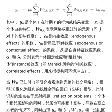
其中，
是个体
在时期
的行为或结果变量，
是
个体自身特征，
表示网络权重矩阵的元素（即
对
的影响程度），
是内生效应（endogenous
effect）的系数，
是背景/同伴效应（exogenous or
contextual effect）的系数，
是自身特征效应系数，
和
分别表示个体固定效应和“组群/实
体”(instance)效应（即 Manski 所称的“相关效应”，
correlated effects，用来捕捉共同环境冲击）。
当
已知时（即研究者观测到完整的社交网络），模
型(1)退化为经典的线性空间自回归（SAR）模型。此时
识别的难点在于反射问题（reflection problem）：个体
受邻居影响的同时，邻居也可能受
影响，导致在联立
方程的情况下，同时出现
和
项，难以区