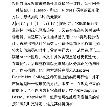
采用自适应权重来提高变量选择的一致性。弹性网是
一种结合L1（Lasso）和L2（Ridge）罚项的正则化
方法，形式如对
的元素加
的惩罚。它既能执行变
量选择（稀疏化网络连接），又在存在高相关时保持
稳定解。自适应的做法通常是先用Lasso得到初步估
计，再根据初估计的系数大小赋予惩罚不同权重（如
较大初值惩罚相对小，零值惩罚大），从而在理论上
满足oracle性质。本文中具体实现是通过反复迭代，
在每轮估计后调整权重以更准确地区分真正的边与噪
声。作者强调，他们的方法旨在展示Adaptive
Elastic Net GMM在这种问题上的实用可行性，并不
声称这是唯一或最优的方法。事实上，在识别成立的
前提下，也可以考虑其它高维估计技巧如Adaptive
Lasso、stepwise等，但弹性网在处理高度相关的邻
接矩阵列时更稳定，这是其优势所在。