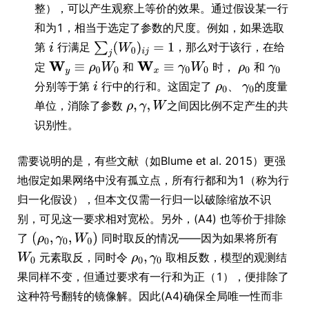
整），可以产生观察上等价的效果。通过假设某一行
和为1，相当于选定了参数的尺度。例如，如果选取
第
行满足
，那么对于该行，在给
定
和
时，
和
分别等于第
行中的行和。这固定了
、
的度量
单位，消除了参数
之间因比例不定产生的共
识别性。
需要说明的是，有些文献（如Blume et al. 2015）更强
地假定如果网络中没有孤立点，所有行都和为1（称为行
归一化假设），但本文仅需一行归一以破除缩放不识
别，可见这一要求相对宽松。另外，(A4) 也等价于排除
了
同时取反的情况——因为如果将所有
元素取反，同时令
取相反数，模型的观测结
果同样不变，但通过要求有一行和为正（1），便排除了
这种符号翻转的镜像解。因此(A4)确保全局唯一性而非