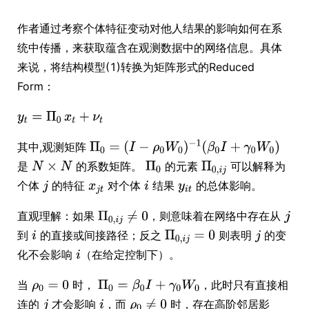
作者通过考察个体特征变动对他人结果的影响如何在系
统中传播，来获取蕴含在观测数据中的网络信息。具体
来说，将结构模型(1)转换为矩阵形式的Reduced
Form：
其中,观测矩阵
是
的系数矩阵。
的元素
可以解释为
个体
的特征
对个体
结果
的总体影响。
直观理解：如果
，则意味着在网络中存在从
到
的直接或间接路径；反之
则表明
的变
化不会影响
（在给定控制下）。
当
时，
，此时只有直接相
连的
才会影响
，而
时，存在高阶邻居影