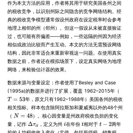
作为本文方法的应用，作者将其用于研究美国各州之间
的税收竞争，以识别州际之间隐含的竞争网络结构。经
典的税收竞争模型通常假设州政府在设定税率时会参考
地理上相邻的州（邻州）。但这一假设从未被直接验证
过，也可能有所偏差——例如，一些远隔的州因为经济
相似或政治比较而产生互动。本文的方法无需预设网络
结构，因此非常适合来重新审视这一问题。在使用真实
数据之前，作者还在模拟场景下，设定真实网络为地理
网络，来检验估计器的效果。
数据来源与变量设定：作者使用了Besley and Case
(1995a)的数据并进行了扩展，覆盖 1962–2015年（
年，原文只有1962–1988年）美国各州的税收
相关指标。样本包含除阿拉斯加和夏威夷以外的48个州
（
）。核心因变量是州政府税收负担的变化
量，记作
，定义为州
在年份
相对于
两年
前的人均税收收入变化（实值，包括所得税、销售税、