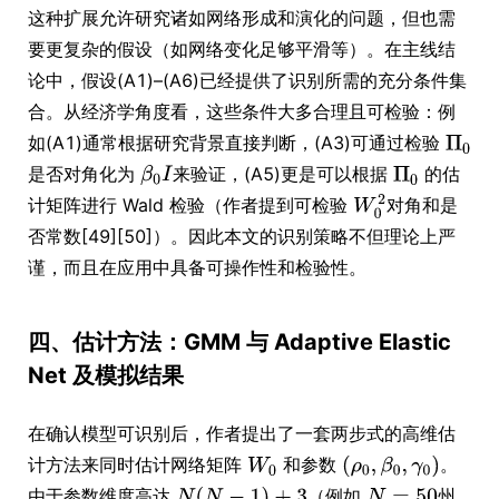
这种扩展允许研究诸如网络形成和演化的问题，但也需
要更复杂的假设（如网络变化足够平滑等）。在主线结
论中，假设(A1)–(A6)已经提供了识别所需的充分条件集
合。从经济学角度看，这些条件大多合理且可检验：例
如(A1)通常根据研究背景直接判断，(A3)可通过检验
是否对角化为
来验证，(A5)更是可以根据
的估
计矩阵进行 Wald 检验（作者提到可检验
对角和是
否常数[49][50]）。因此本文的识别策略不但理论上严
谨，而且在应用中具备可操作性和检验性。
四、估计方法：GMM 与 Adaptive Elastic
Net 及模拟结果
在确认模型可识别后，作者提出了一套两步式的高维估
计方法来同时估计网络矩阵
和参数
。
由于参数维度高达
（例如
州