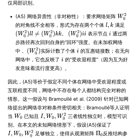
仅局部识别。
(A5) 网络异质性（非对称性）：要求网络矩阵
的对角线不全相等，形式为存在两个个体
满足
。
表示节点
通过两
步路径再次回到自身的“回环”强度。在未加权网络
中，
实际计数了个体
的互惠链接数；在无向
网络中，它也反映了
的“受欢迎程度”（因为互为好
友意味着流行度更高）。
因此，(A5)等价于假定不同个体在网络中受欢迎程度或
互联程度不同，网络中不存在每个人都结构完全对称的
情形。这一假设与 Bramoullé et al. (2009) 针对已知网
络提出的网络非对称条件密切相关：Bramoullé等人证明
当
已知且
三者线性独立时，模型可识
别。在本文的未知网络情形下，假设(A5)保证了
足够独立，使得从观测矩阵
反推结构参