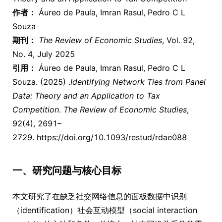
作者：
Áureo de Paula, Imran Rasul, Pedro C L
Souza
期刊：
The Review of Economic Studies
, Vol. 92,
No. 4, July 2025
引用：
Áureo de Paula, Imran Rasul, Pedro C L
Souza. (2025) .
Identifying Network Ties from Panel
Data: Theory and an Application to Tax
Competition
.
The Review of Economic Studies
,
92(4), 2691–
2729. https://doi.org/10.1093/restud/rdae088
一、研究问题与核心目标
本文研究了在缺乏社交网络信息的面板数据中识别
（identification）社会互动模型（social interaction