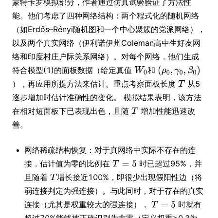
蒙特卡罗模拟部分，作者通过仿真试验验证了方法性
能。他们考虑了四种网络结构：两个程式化的随机网络
（如Erdős–Rényi随机图和一个中心聚簇的党派网络），
以及两个真实网络（伊利诺伊州Coleman高中生好友网
络和印度村庄户际关系网络）。对每个网络，他们生成
符合模型(1)的面板数据（给定真值
和
），再应用所提方法来估计。重点考察面板长度
从5
逐步增加时估计准确性的变化。 模拟结果表明，该方法
在相对短面板下已表现出色，且随
增加性能迅速改
善。
网络稀疏结构恢复：对于真网络中实际不存在的连
接，估计值为零的比例在
时已超过95%，并
且随着
增长接近100%，即很少出现假阳性边（将
弱连接判定为强连接）。与此同时，对于存在的真实
连接（尤其是权重较大的强连接），
时就有
超过70%能够被正确识别为非零（定义权重>0.3为