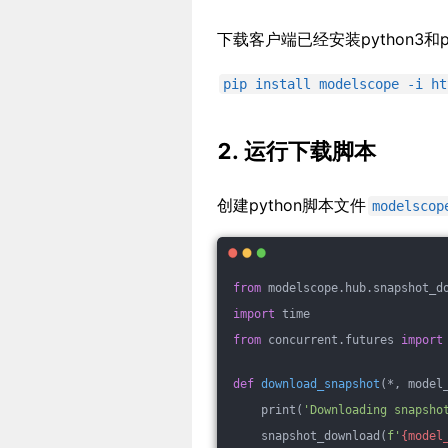
下载客户端已经安装python3和
pip install modelscope -i ht
2. 运行下载脚本
创建python脚本文件
modelscop
from
 modelscope.hub.snapshot_d
import
 time
from
 concurrent.futures 
import
def
download_snapshot
(*, model
    print(
'Downloading snapsho
    snapshot_download(
f'
{model