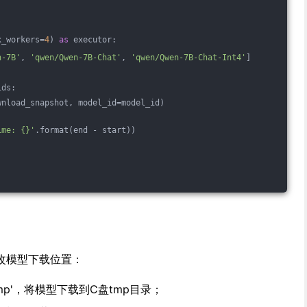
x_workers=
4
) 
as
 executor:
n-7B'
, 
'qwen/Qwen-7B-Chat'
, 
'qwen/Qwen-7B-Chat-Int4'
]
ids:
wnload_snapshot, model_id=model_id)
ime: {}'
.format(end - start))
改模型下载位置：
C:\tmp'，将模型下载到C盘tmp目录；