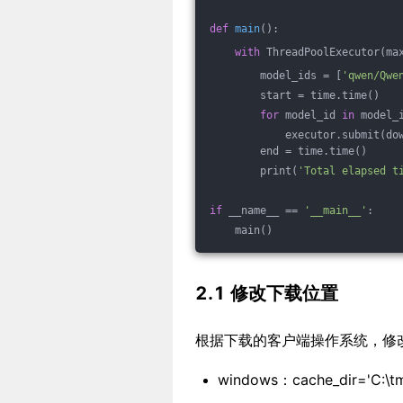
def
main
()
:
with
 ThreadPoolExecutor(ma
        model_ids = [
'qwen/Qwe
        start = time.time()
for
 model_id 
in
 model_
            executor.submit(do
        end = time.time()
        print(
'Total elapsed t
if
 __name__ == 
'__main__'
:
    main()
2.1 修改下载位置
根据下载的客户端操作系统，修
windows：cache_dir='