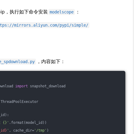
pip，执行如下命令安装
：
modelscope
tps://mirrors.aliyun.com/pypi/simple/
，内容如下：
e_spdownload.py
ownload 
import
 snapshot_download
 ThreadPoolExecutor
_id)
:
t {}'
.format(model_id))
_id}
'
, cache_dir=
'/tmp'
)