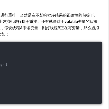
令进行重排，当然是在不影响程序结果的正确性的前提下。
上禁止虚拟机进行指令重排。还有就是对于volatile变量的写操
，假设线程A来读变量，刚好线程B正在写变量，那么虚拟
比如：
ag)
{