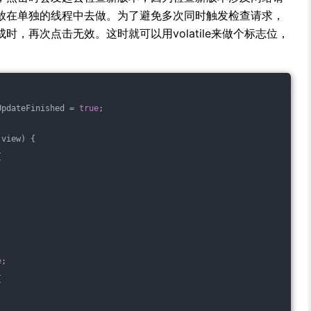
放在单独的线程中去做。为了避免多次同时触发检查请求，
，再次点击无效。这时就可以用volatile来做个标志位，
UpdateFinished = 
true
;
 view)
{
{
e
;
{