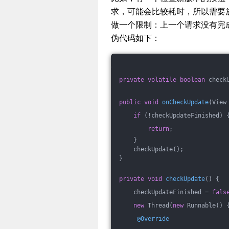
求，可能会比较耗时，所以需要
做一个限制：上一个请求没有完成时
伪代码如下：
private
volatile
boolean
 check
public
void
onCheckUpdate
(View
if
 (!checkUpdateFinished) 
return
;
    }
    checkUpdate();
}
private
void
checkUpdate
()
{
    checkUpdateFinished = 
fals
new
 Thread(
new
 Runnable() 
@Override