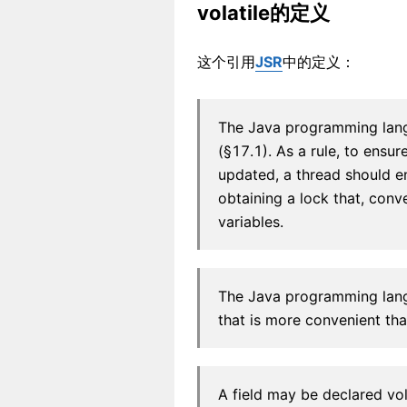
volatile的定义
这个引用
JSR
中的定义：
The Java programming lang
(§17.1). As a rule, to ensur
updated, a thread should en
obtaining a lock that, conv
variables.
The Java programming langu
that is more convenient th
A field may be declared vo