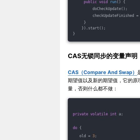
public
void
run
()
{
         doCheckUpdate();
         checkUpdateFinished =
     }
    }).start();
}
CAS无锁同步的变量声明
CAS（Compare And Swap）
期望值以及新的期望值，它的原
量，否则什么都不做：
private
volatile
int
 a;
do
 {
   old = 
3
;