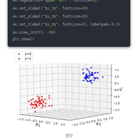
ax.legend(loc=
"upper left"
, fontsize=
12
)
ax.set_xlabel(
"$x_1$"
, fontsize=
18
)
ax.set_ylabel(
"$x_2$"
, fontsize=
18
)
ax.set_zlabel(
"$x_3$"
, fontsize=
15
, labelpad=
-0.5
)
ax.view_init(
5
, 
-50
)
plt.show()
图9