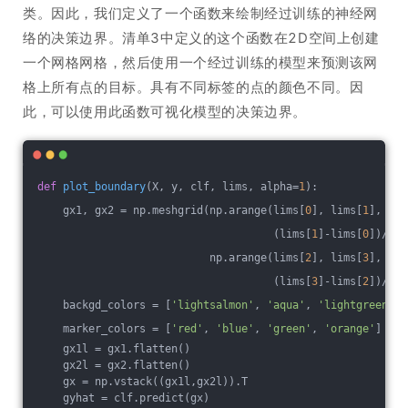
类。因此，我们定义了一个函数来绘制经过训练的神经网
络的决策边界。清单3中定义的这个函数在2D空间上创建
一个网格网格，然后使用一个经过训练的模型来预测该网
格上所有点的目标。具有不同标签的点的颜色不同。因
此，可以使用此函数可视化模型的决策边界。
def
plot_boundary
(X, y, clf, lims, alpha=
1
)
:
    gx1, gx2 = np.meshgrid(np.arange(lims[
0
], lims[
1
],
                                     (lims[
1
]-lims[
0
])/
500
                           np.arange(lims[
2
], lims[
3
],
                                     (lims[
3
]-lims[
2
])/
500
    backgd_colors = [
'lightsalmon'
, 
'aqua'
, 
'lightgreen'
, 
    marker_colors = [
'red'
, 
'blue'
, 
'green'
, 
'orange'
]
    gx1l = gx1.flatten()
    gx2l = gx2.flatten()
    gx = np.vstack((gx1l,gx2l)).T
    gyhat = clf.predict(gx)