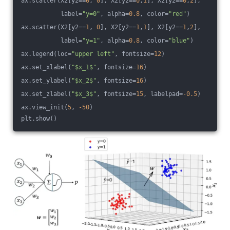
ax.scatter(X2[y2==
0
, 
0
], X2[y2==
0
,
1
], X2[y2==
0
,
2
],
           label=
"y=0"
, alpha=
0.8
, color=
"red"
)
ax.scatter(X2[y2==
1
, 
0
], X2[y2==
1
,
1
], X2[y2==
1
,
2
],
           label=
"y=1"
, alpha=
0.8
, color=
"blue"
)
ax.legend(loc=
"upper left"
, fontsize=
12
)
ax.set_xlabel(
"$x_1$"
, fontsize=
16
)
ax.set_ylabel(
"$x_2$"
, fontsize=
16
)
ax.set_zlabel(
"$x_3$"
, fontsize=
15
, labelpad=
-0.5
)
ax.view_init(
5
, 
-50
)
plt.show()