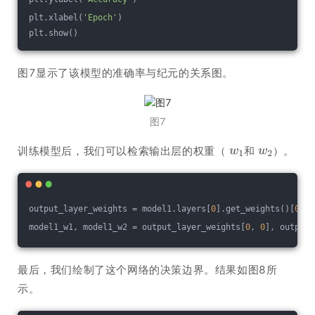
plt.xlabel(
'Epoch'
)
plt.show()
图7显示了该模型的准确率与纪元的关系图。
图7
训练模型后，我们可以检索输出层的权重（
和
）。
output_layer_weights = model1.layers[
0
].get_weights()[
0
]
model1_w1, model1_w2 = output_layer_weights[
0
, 
0
], output_
最后，我们绘制了这个网络的决策边界。结果如图8所
示。