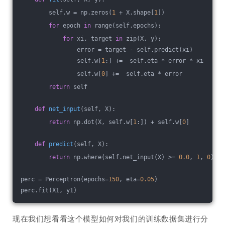
        self.w = np.zeros(
1
 + X.shape[
1
])
for
 epoch 
in
 range(self.epochs):
for
 xi, target 
in
 zip(X, y):
                error = target - self.predict(xi)
                self.w[
1
:] +=  self.eta * error * xi
                self.w[
0
] +=  self.eta * error
return
 self
def
net_input
(self, X)
:
return
 np.dot(X, self.w[
1
:]) + self.w[
0
]
def
predict
(self, X)
:
return
 np.where(self.net_input(X) >= 
0.0
, 
1
, 
0
)
perc = Perceptron(epochs=
150
, eta=
0.05
)
perc.fit(X1, y1)
现在我们想看看这个模型如何对我们的训练数据集进行分