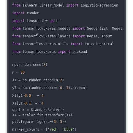
from
 sklearn.linear_model 
import
 LogisticRegression
import
 random
import
 tensorflow 
as
 tf
from
 tensorflow.keras.models 
import
 Sequential, Model
from
 tensorflow.keras.layers 
import
 Dense, Input
from
 tensorflow.keras.utils 
import
 to_categorical
from
 tensorflow.keras 
import
 backend
np.random.seed(
3
)
n = 
30
X1 = np.random.randn(n,
2
)
y1 = np.random.choice((
0
, 
1
),size=n)
X1[y1>
0
,
0
] -= 
4
X1[y1>
0
,
1
] += 
4
scaler = StandardScaler()
X1 = scaler.fit_transform(X1)
plt.figure(figsize=(
5
, 
5
))
marker_colors = [
'red'
, 
'blue'
]