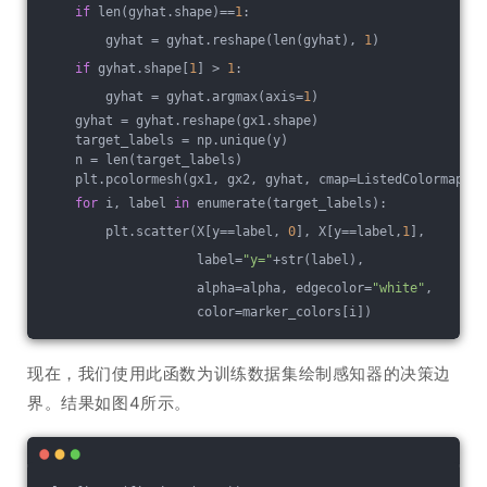
if
 len(gyhat.shape)==
1
:
        gyhat = gyhat.reshape(len(gyhat), 
1
)
if
 gyhat.shape[
1
] > 
1
:
        gyhat = gyhat.argmax(axis=
1
)
    gyhat = gyhat.reshape(gx1.shape)
    target_labels = np.unique(y)
    n = len(target_labels)
    plt.pcolormesh(gx1, gx2, gyhat, cmap=ListedColormap(ba
for
 i, label 
in
 enumerate(target_labels):
        plt.scatter(X[y==label, 
0
], X[y==label,
1
],
                    label=
"y="
+str(label),
                    alpha=alpha, edgecolor=
"white"
,
                    color=marker_colors[i])
现在，我们使用此函数为训练数据集绘制感知器的决策边
界。结果如图4所示。