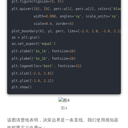
plt.figure(figsize=(
5
, 
5
))
plt.quiver([
0
], [
0
], perc.w[
1
], perc.w[
2
], color=[
'black'
]
           width=
0.008
, angles=
'xy'
, scale_units=
'xy'
,
           scale=
0.4
, zorder=
5
)
plot_boundary(X1, y1, perc, lims=[
-2.3
, 
1.8
, 
-1.9
, 
2.2
])
ax = plt.gca()
ax.set_aspect(
'equal'
)
plt.xlabel(
'$x_1$'
, fontsize=
16
)
plt.ylabel(
'$x_2$'
, fontsize=
16
)
plt.legend(loc=
'best'
, fontsize=
11
)
plt.xlim([
-2.3
, 
1.8
])
plt.ylim([
-1.9
, 
2.2
])
plt.show()
图4
该图清楚地表明，决策边界是一条直线。我们使用感知器
的权重定义向量w：