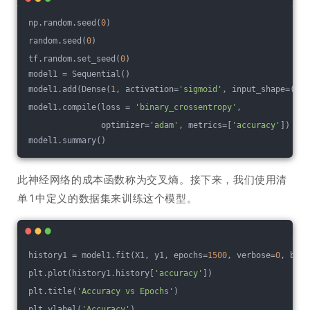
np.random.seed(
0
)
random.seed(
0
)
tf.random.set_seed(
0
)
model1 = Sequential()
model1.add(Dense(
1
, activation=
'sigmoid'
, input_shape=(
2
,)
model1.compile(loss = 
'binary_crossentropy'
,
               optimizer=
'adam'
, metrics=[
'accuracy'
])
model1.summary()
此神经网络的成本函数称为交叉熵。接下来，我们使用清
单1中定义的数据集来训练这个模型。
history1 = model1.fit(X1, y1, epochs=
1500
, verbose=
0
, batc
plt.plot(history1.history[
'accuracy'
])
plt.title(
'Accuracy vs Epochs'
)
plt.ylabel(
'Accuracy'
)