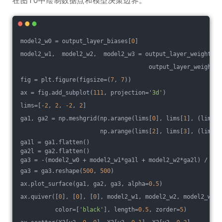
在图10中绘制数据点和模型决策边界。
model2_w0 = output_layer_biases[
0
]
model2_w1,  model2_w2,  model2_w3 = output_layer_weights[
0
                                     output_layer_weights[
fig = plt.figure(figsize=(
7
, 
7
))
ax = fig.add_subplot(
111
, projection=
'3d'
)
lims=[
-2
, 
2
, 
-2
, 
2
]
ga1, ga2 = np.meshgrid(np.arange(lims[
0
], lims[
1
], (lims[
1
                       np.arange(lims[
2
], lims[
3
], (lims[
3
ga1l = ga1.flatten()
ga2l = ga2.flatten()
ga3 = -(model2_w0 + model2_w1*ga1l + model2_w2*ga2l) / mod
ga3 = ga3.reshape(
500
, 
500
)
ax.plot_surface(ga1, ga2, ga3, alpha=
0.5
)
ax.quiver([
0
], [
0
], [
0
], model2_w1, model2_w2, model2_w3,
          color=[
'black'
], length=
0.5
, zorder=
5
)