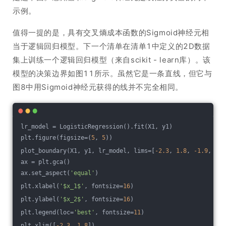
示例。
值得一提的是，具有交叉熵成本函数的Sigmoid神经元相
当于逻辑回归模型。下一个清单在清单1中定义的2D数据
集上训练一个逻辑回归模型（来自scikit - learn库）。该
模型的决策边界如图11所示。虽然它是一条直线，但它与
图8中用Sigmoid神经元获得的线并不完全相同。
lr_model = LogisticRegression().fit(X1, y1)
plt.figure(figsize=(
5
, 
5
))
plot_boundary(X1, y1, lr_model, lims=[
-2.3
, 
1.8
, 
-1.9
, 
2.2
ax = plt.gca()
ax.set_aspect(
'equal'
)
plt.xlabel(
'$x_1$'
, fontsize=
16
)
plt.ylabel(
'$x_2$'
, fontsize=
16
)
plt.legend(loc=
'best'
, fontsize=
11
)
plt.xlim([
-2.3
, 
1.8
])