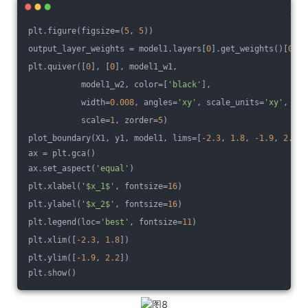
plt.figure(figsize=(
5
, 
5
))
output_layer_weights = model1.layers[
0
].get_weights()[
0
]
plt.quiver([
0
], [
0
], model1_w1,
           model1_w2, color=[
'black'
],
           width=
0.008
, angles=
'xy'
, scale_units=
'xy'
,
           scale=
1
, zorder=
5
)
plot_boundary(X1, y1, model1, lims=[
-2.3
, 
1.8
, 
-1.9
, 
2.2
])
ax = plt.gca()
ax.set_aspect(
'equal'
)
plt.xlabel(
'$x_1$'
, fontsize=
16
)
plt.ylabel(
'$x_2$'
, fontsize=
16
)
plt.legend(loc=
'best'
, fontsize=
11
)
plt.xlim([
-2.3
, 
1.8
])
plt.ylim([
-1.9
, 
2.2
])
plt.show()