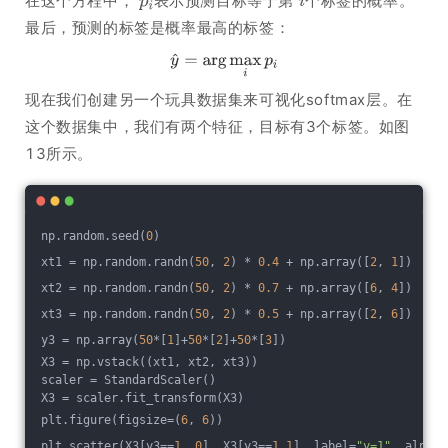
在这个方程中，
表示预测目标等于第
个标签的概率。
最后，预测的标签是概率最高的标签：
现在我们创建另一个玩具数据集来可视化softmax层。在
这个数据集中，我们有两个特征，目标有3个标签。如图
13所示。
np.random.seed(
0
)
xt1 = np.random.randn(
50
, 
2
) * 
0.4
 + np.array([
2
, 
1
])
xt2 = np.random.randn(
50
, 
2
) * 
0.7
 + np.array([
6
, 
4
])
xt3 = np.random.randn(
50
, 
2
) * 
0.5
 + np.array([
2
, 
6
])
y3 = np.array(
50
*[
1
]+
50
*[
2
]+
50
*[
3
])
X3 = np.vstack((xt1, xt2, xt3))
scaler = StandardScaler()
X3 = scaler.fit_transform(X3)
plt.figure(figsize=(
6
, 
6
))
plt.scatter(X3[y3==
1
, 
0
], X3[y3==
1
,
1
], label=
"y=1"
, alpha=