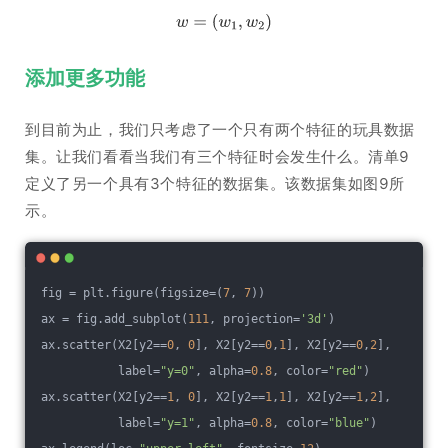
添加更多功能
到目前为止，我们只考虑了一个只有两个特征的玩具数据
集。让我们看看当我们有三个特征时会发生什么。清单9
定义了另一个具有3个特征的数据集。该数据集如图9所
示。
fig = plt.figure(figsize=(
7
, 
7
))
ax = fig.add_subplot(
111
, projection=
'3d'
)
ax.scatter(X2[y2==
0
, 
0
], X2[y2==
0
,
1
], X2[y2==
0
,
2
],
           label=
"y=0"
, alpha=
0.8
, color=
"red"
)
ax.scatter(X2[y2==
1
, 
0
], X2[y2==
1
,
1
], X2[y2==
1
,
2
],
           label=
"y=1"
, alpha=
0.8
, color=
"blue"
)