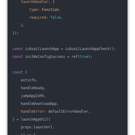
launchHandler
: {
type
: 
Function
,
required
: 
false
,
    },
});
const
 isAvailLaunchApp = isAvailLaunchAppCheck();
const
 initWxConfigSuccess = ref(
true
);
const
 {
    extinfo,
    handleReady,
    jumpAppInH5,
    handleDownloadApp,
handleError
: defaultErrorHandler,
} = launchAppUtil(
    props.launchUrl,
    () => {