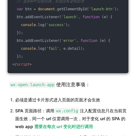
// 监听APP拉取回调，实现业务逻辑处理
var
 btn = 
document
.getElementById(
'launch-btn'
);
  btn.addEventListener(
'launch'
, 
function
 (
e
) 
{
console
.log(
'success'
);
  });
  btn.addEventListener(
'error'
, 
function
 (
e
) 
{
console
.log(
'fail'
, e.detail);
  });
</
script
>
使用注意事项：
wx-open-launch-app
必须是通过卡片形式进入页面的页面才会生效
SPA 页面路径：调用
注入配置信息只在当前页
wx.config
面生效，同一个 url 仅需调用一次，对于变化 url 的 SPA 的
web app
需要在每次 url 变化时进行调用