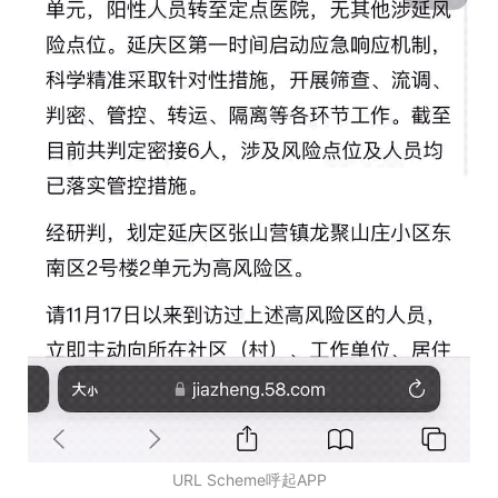
URL Scheme呼起APP