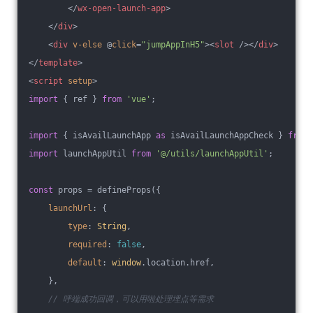
</
wx-open-launch-app
>
</
div
>
<
div
v-else
 @
click
=
"jumpAppInH5"
>
<
slot
 />
</
div
>
</
template
>
<
script
setup
>
import
 { ref } 
from
'vue'
;
import
 { isAvailLaunchApp 
as
 isAvailLaunchAppCheck } 
from
import
 launchAppUtil 
from
'@/utils/launchAppUtil'
;
const
 props = defineProps({
launchUrl
: {
type
: 
String
,
required
: 
false
,
default
: 
window
.location.href,
    },
// 呼端成功回调，可以用啦处理埋点等需求