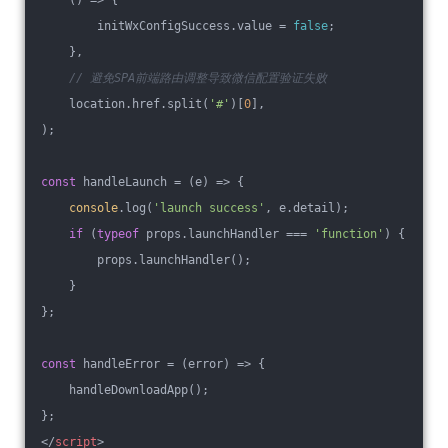
        initWxConfigSuccess.value = 
false
;
    },
// 避免SPA前端路由调整导致微信配置验证失败
    location.href.split(
'#'
)[
0
],
);
const
 handleLaunch = 
(
e
) =>
 {
console
.log(
'launch success'
, e.detail);
if
 (
typeof
 props.launchHandler === 
'function'
) {
        props.launchHandler();
    }
};
const
 handleError = 
(
error
) =>
 {
    handleDownloadApp();
};
</
script
>