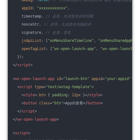
appId
: 
"xxxxxxxxxxxx"
,
    timestamp, 
// 必填，生成签名的时间戳
    nonceStr, 
// 必填，生成签名的随机串
    signature, 
// 必填，签名
jsApiList
: [
"onMenuShareTimeline"
, 
"onMenuShareAppMess
openTagList
: [
"wx-open-launch-app"
, 
"wx-open-launch-we
  });
</
script
>
<
wx-open-launch-app
id
=
"launch-btn"
appid
=
"your-appid"
ext
<
script
type
=
"text/wxtag-template"
>
<
style
>
.btn
 { 
padding
: 
12px
 }
</
style
>
<
button
class
=
"btn"
>
App内查看
</
button
>
</
script
>
</
wx-open-launch-app
>
<
script
>