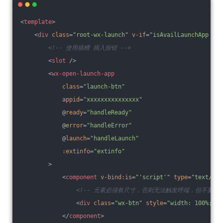
<
template
>
<
div
class
=
"root-wx-launch"
v-if
=
"isAvailLaunchApp && 
<!-- 使用插槽 插入按钮 -->
<
slot
 />
<
wx-open-launch-app
class
=
"launch-btn"
appid
=
"xxxxxxxxxxxxxxx"
            @
ready
=
"handleReady"
            @
error
=
"handleError"
            @
launch
=
"handleLaunch"
:extinfo
=
"extinfo"
        >
<
component
v-bind:is
=
"'script'"
type
=
"text/wxt
<!-- 元素必须有尺寸，否则无法触发呼端，但不要求元
<
div
class
=
"wx-btn"
style
=
"width: 100%; he
</
component
>