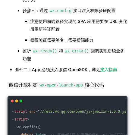
步骤三：通过
接口注入权限验证配置
wx.config
注意使用前端路径实现的 SPA 应用需要在 URL 变化
后重新验证配置
权限验证需要签名，需要后端能力
监听
和
回调实现后续业务
wx.ready()
wx.error()
功能
条件二：App 必须接入微信 OpenSDK，详见
接入指南
微信开放标签
核心代码
wx-open-launch-app
<
script
src
=
"//res2.wx.qq.com/open/js/jweixin-1.6.0.js"
>
</
<
script
>
  wx.config({
debug
: 
false
, 
// 开启调试模式,调用的所有 api 的返回值会在客