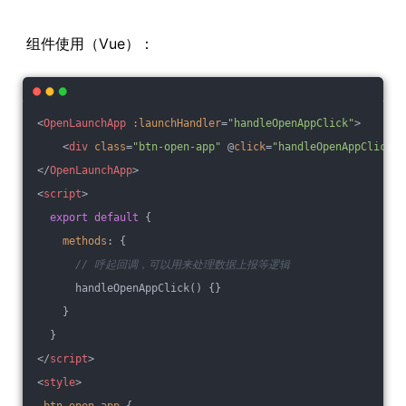
组件使用（Vue）：
<
OpenLaunchApp
:launchHandler
=
"handleOpenAppClick"
>
<
div
class
=
"btn-open-app"
 @
click
=
"handleOpenAppClick"
>
</
OpenLaunchApp
>
<
script
>
export
default
 {
methods
: {
// 呼起回调，可以用来处理数据上报等逻辑
      handleOpenAppClick() {}
    }
  }
</
script
>
<
style
>
.btn-open-app
 {