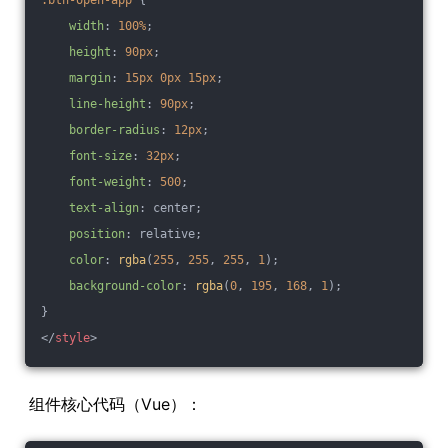
width
: 
100%
;
height
: 
90px
;
margin
: 
15px
0px
15px
;
line-height
: 
90px
;
border-radius
: 
12px
;
font-size
: 
32px
;
font-weight
: 
500
;
text-align
: center;
position
: relative;
color
: 
rgba
(
255
, 
255
, 
255
, 
1
);
background-color
: 
rgba
(
0
, 
195
, 
168
, 
1
);
}
</
style
>
组件核心代码（Vue）：