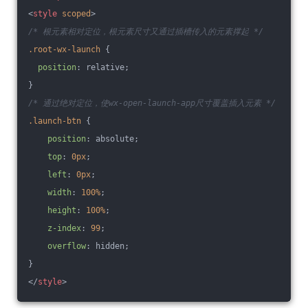
<
style
scoped
>
/* 根元素相对定位，根元素尺寸又通过插槽传入的元素撑起 */
.root-wx-launch
 {
position
: relative;
}
/* 通过绝对定位，使wx-open-launch-app尺寸覆盖插入元素 */
.launch-btn
 {
position
: absolute;
top
: 
0px
;
left
: 
0px
;
width
: 
100%
;
height
: 
100%
;
z-index
: 
99
;
overflow
: hidden;
}
</
style
>