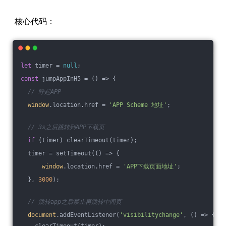
核心代码：
let
 timer = 
null
;
const
 jumpAppInH5 = 
()
 =>
 {
// 呼起APP
window
.location.href = 
'APP Scheme 地址'
;
// 3s之后跳转到APP下载页
if
 (timer) clearTimeout(timer);
  timer = setTimeout(
()
 =>
 {
window
.location.href = 
'APP下载页面地址'
;
  }, 
3000
);
// 跳转app之后禁止再跳转中间页
document
.addEventListener(
'visibilitychange'
, () => {