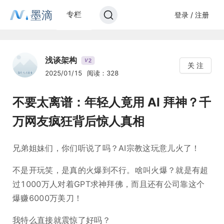
墨滴
专栏
登录 / 注册
浅谈架构
2
V
关 注
2025/01/15
阅读：328
不要太离谱：年轻人竟用 AI 拜神？千
万网友疯狂背后惊人真相
兄弟姐妹们，你们听说了吗？AI宗教这玩意儿火了！
不是开玩笑，是真的火爆到不行。啥叫火爆？就是有超
过1000万人对着GPT求神拜佛，而且还有公司靠这个
爆赚6000万美刀！
我特么直接就震惊了好吗？