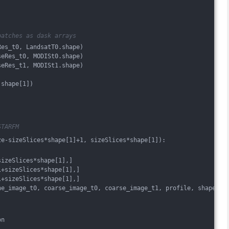
patches as dask arrays
Res_t0, LandsatT0.shape)
seRes_t0, MODISt0.shape)
seRes_t1, MODISt1.shape)
.shape[1])
STARFM
ze-sizeSlices*shape[1]+1, sizeSlices*shape[1]):
sizeSlices*shape[1],]
i+sizeSlices*shape[1],]
i+sizeSlices*shape[1],]
ne_image_t0, coarse_image_t0, coarse_image_t1, profile, shape)
on