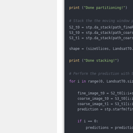
print
 (
"Done partitioning!"
)
# Stack the the moving window 
S2_t0 = stp.da_stack(path_fine
S3_t0 = stp.da_stack(path_coar
S3_t1 = stp.da_stack(path_coar
shape = (sizeSlices, LandsatT0
print
 (
"Done stacking!"
)
# Perform the prediction with 
for
 i 
in
 range(0, LandsatT0.si
    fine_image_t0 = S2_t0[i:i+
    coarse_image_t0 = S3_t0[i:
    coarse_image_t1 = S3_t1[i:
    prediction = stp.starfm(fi
if
 i == 0:
        predictions = predicti