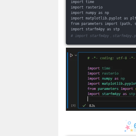
import time
import rasterio
import numpy as np
import matplotlib.pyplot as pl
from parameters import (path, 
import starfm4py as stp
# import starfm4py，starfm4