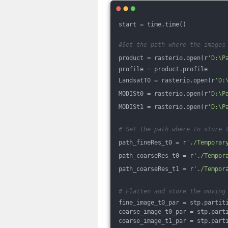
start = time.time()
#Set the path where the images
product = rasterio.open(r
'D:\P
profile = product.profile
LandsatT0 = rasterio.open(r
'D:
MODISt0 = rasterio.open(r
'D:\P
MODISt1 = rasterio.open(r
'D:\P
# Set the path where to store 
path_fineRes_t0 = r
'./Temporar
path_coarseRes_t0 = r
'./Tempor
path_coarseRes_t1 = r
'./Tempor
# Flatten and store the moving
fine_image_t0_par = stp.partit
coarse_image_t0_par = stp.part
coarse_image_t1_par = stp.part