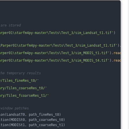
 are stored
arper01\starfm4py-master\Tests\Test_3/sim_Landsat_t1.tif'
)
\Parper01\starfm4py-master\Tests\Test_3/sim_Landsat_t1.tif'
).
rea
arper01\starfm4py-master\Tests\Test_3/sim_MODIS_t1.tif'
).
read
(1)
arper01\starfm4py-master\Tests\Test_3/sim_MODIS_t4.tif'
).
read
(1)
the temporary results
y/Tiles_fineRes_t0/'
ary/Tiles_coarseRes_t0/'
ary/Tiles_fcoarseRes_t1/'
 window patches
ion(LandsatT0, path_fineRes_t0)
ition(MODISt0, path_coarseRes_t0)
ition(MODISt1, path_coarseRes_t1)