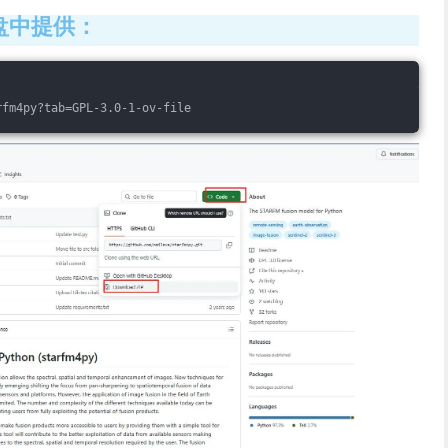
盘中提供：
rfm4py?tab=GPL-3.0-1-ov-file