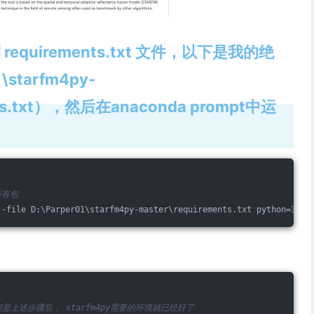
equirements.txt 文件，以下是我的绝
starfm4py-
nts.txt），然后在anaconda prompt中运
的所有包
--file D:\Parper01\starfm4py-master\requirements.txt python=3.11
上述步骤后， starfm4py需要的环境就已经好了