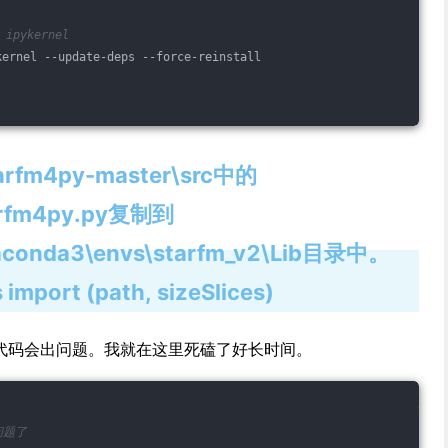
pykernel
kernel --update-deps --force-reinstall
tarfm4py-master\src中的
arfm4py.py复制到
aconda3\envs\starfm_v2\Lib目录中。
mport (path, sizeSlices)
 stp 两行代码会出问题。我就在这里死磕了好长时间。
问题了