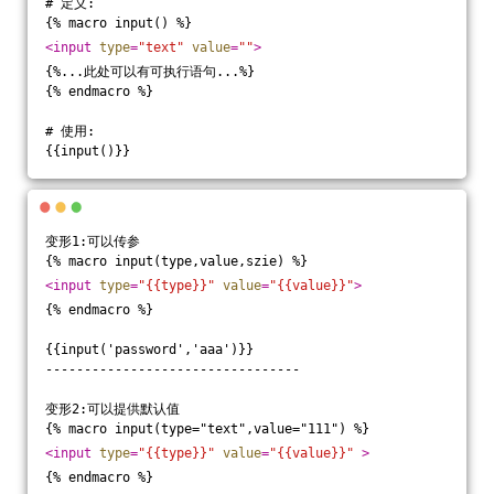
# 定义:
{% macro input() %}
<
input
type
=
"text"
value
=
""
>
{%...此处可以有可执行语句...%}
{% endmacro %}
# 使用:
{{input()}}
变形1:可以传参
{% macro input(type,value,szie) %}
<
input
type
=
"{{type}}"
value
=
"{{value}}"
>
{% endmacro %}
{{input('password','aaa')}}
---------------------------------
变形2:可以提供默认值
{% macro input(type="text",value="111") %}
<
input
type
=
"{{type}}"
value
=
"{{value}}"
 >
{% endmacro %}