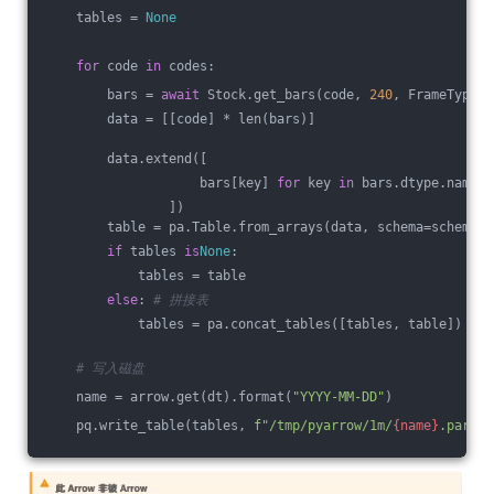
    tables = 
None
for
 code 
in
 codes:
        bars = 
await
 Stock.get_bars(code, 
240
, FrameType.M
        data = [[code] * len(bars)]
        data.extend([
                    bars[key] 
for
 key 
in
 bars.dtype.names
                ])
        table = pa.Table.from_arrays(data, schema=schema)
if
 tables 
is
None
:
            tables = table
else
: 
# 拼接表
            tables = pa.concat_tables([tables, table])
# 写入磁盘
    name = arrow.get(dt).format(
"YYYY-MM-DD"
)
    pq.write_table(tables, 
f"/tmp/pyarrow/1m/
{name}
.parque