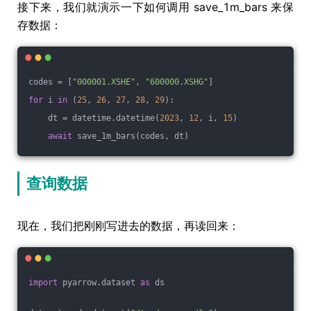
接下来，我们就演示一下如何调用 save_1m_bars 来保
存数据：
codes = [
"000001.XSHE"
, 
"600000.XSHG"
]
for
 i 
in
 (
25
, 
26
, 
27
, 
28
, 
29
):
    dt = datetime.datetime(
2023
, 
12
, i, 
15
)
await
 save_1m_bars(codes, dt)
查询数据
现在，我们把刚刚写进去的数据，再读回来：
import
 pyarrow.dataset 
as
 ds