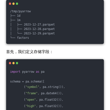
/tmp/pyarrow
├── 1d
├── 1m
│   ├── 2023-12-27.parquet
│   ├── 2023-12-28.parquet
│   └── 2023-12-29.parquet
└── factors
首先，我们定义存储字段：
import
 pyarrow 
as
 pa
schema = pa.schema([
        (
"symbol"
, pa.string()),
        (
"frame"
, pa.date64()),
        (
"open"
, pa.float32()),
        (
"high"
, pa.float32()),