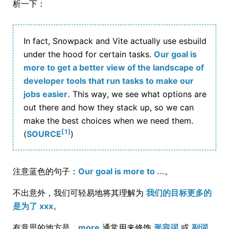
析一下：
In fact, Snowpack and Vite actually use esbuild
under the hood for certain tasks.
Our goal is
more to get a better view of the landscape of
developer tools that run tasks to make our
jobs easier.
This way, we see what options are
out there and how they stack up, so we can
make the best choices when we need them.
[1]
(
SOURCE
)
注意蓝色的句子：
Our goal is more to ...
。
不出意外，我们可轻易地将其理解为
我们的目标更多的
是为了 xxx
。
有意思的地方是，
more
通常用来修饰
形容词
或
副词
，