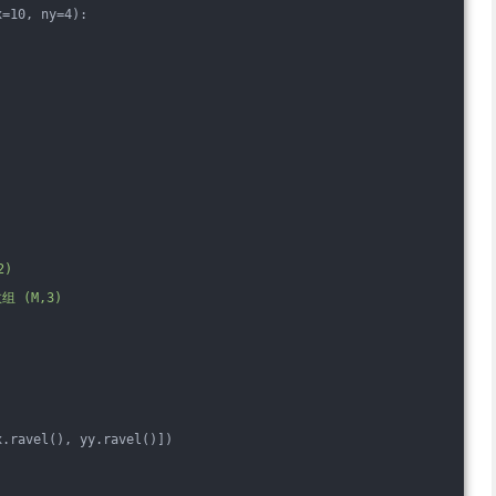
x=10, ny=4):
2)
组 (M,3)
)
)
x.ravel(), yy.ravel()])