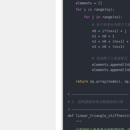
    elements = []
for
 i 
in
 range(ny):
for
 j 
in
 range(nx):
# 单个矩形分为两个三
            n0 = i*(nx+1) + j
            n1 = n0 + 1
            n2 = n0 + (nx+1) +
            n3 = n0 + (nx+1)
# 添加两个三角形单元
            elements.append([n
            elements.append([n
return
 np.array(nodes), np
# ============================
# 2. 材料参数和单元刚度矩阵计算
# ============================
def linear_triangle_stiffness(
""
"
    计算线性三角形单元的刚度矩阵（