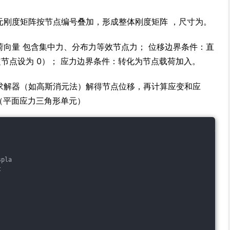
元刚度矩阵按节点编号叠加，形成整体刚度矩阵 ，尺寸为。
荷向量 包含集中力、分布力等效节点力； 位移边界条件：直
节点设为 0）； 应力边界条件：转化为节点载荷加入。
求解器（如高斯消元法）解得节点位移，再计算应变和应
框架（平面应力三角形单元）
spla
t