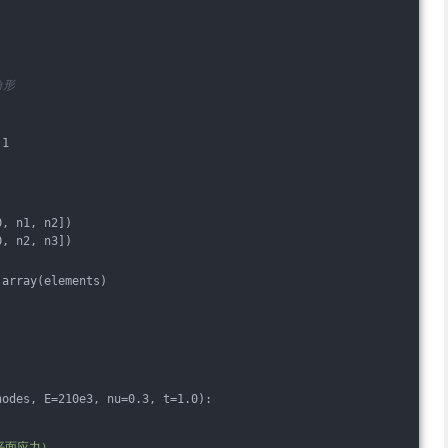
角形
 1
0, n1, n2])
0, n2, n3])
.array(elements)
nodes, E=210e3, nu=0.3, t=1.0):
平面应力）