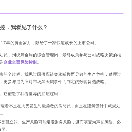
控，我看见了什么？
中17年的黄金岁月，献给了一家快速成长的上市公司。
划员，到统筹全局的综合管理岗，最终成为参与公司战略决策的核
是
企业全面风险控制
。
熟的全过程。我见过因供应链突然断裂而导致的生产危机，处理过
，更参与过为应对市场黑天鹅事件而制定的数套备选战略。
。它塑造了我看世界的底层逻辑：
管理者不是在火灾发生时最勇敢的消防员，而是在建筑设计中就规划
人。
不是孤立的。生产风险可能引发财务风险，进而演变为声誉风险。必
布局。