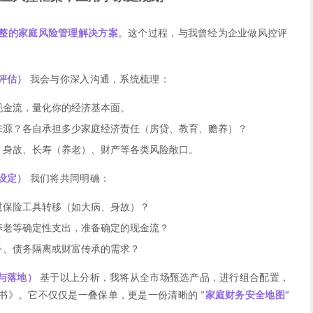
整的家庭风险管理解决方案
。这个过程，与我曾经为企业做风控评
评估）
我会与你深入沟通，系统梳理：
现金流，量化你的经济基本面。
来源？各自承担多少家庭经济责任（房贷、教育、赡养）？
、身故、长寿（养老）、财产等各类风险敞口。
设定）
我们将共同明确：
过保险工具转移（如大病、身故）？
养老等确定性支出，准备确定的现金流？
务、债务隔离或财富传承的需求？
与落地）
基于以上分析，我将从全市场甄选产品，进行组合配置，
书》。它不仅仅是一叠保单，更是一份清晰的
“家庭财务安全地图”