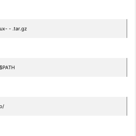
nux-
-
.tar.gz
:$PATH
o/