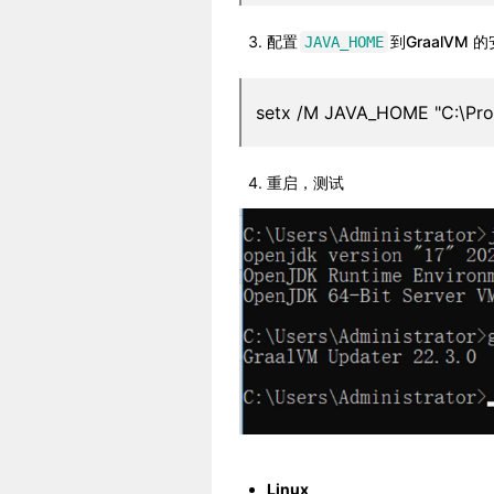
配置
到GraalVM 
JAVA_HOME
setx /M JAVA_HOME "C:\Pr
重启，测试
Linux