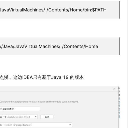
JavaVirtualMachines/
/Contents/Home/bin:$PATH
/Java/JavaVirtualMachines/
/Contents/Home
慢，这边IDEA只有基于Java 19 的版本