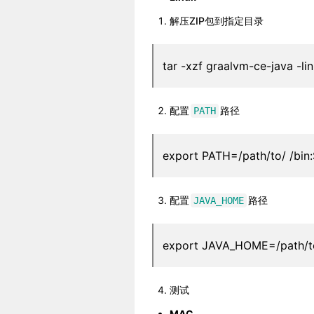
解压ZIP包到指定目录
tar -xzf graalvm-ce-java
-li
配置
路径
PATH
export PATH=/path/to/
/bin
配置
路径
JAVA_HOME
export JAVA_HOME=/path/t
测试
MAC