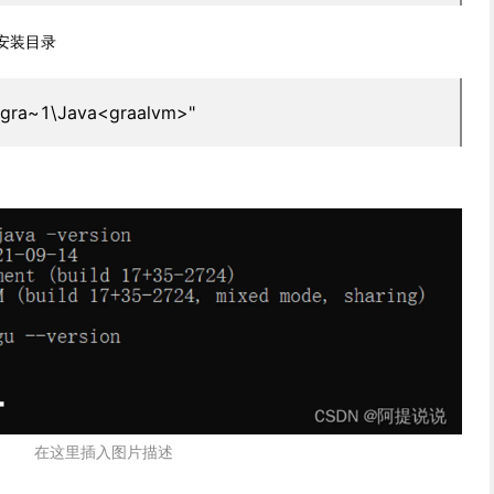
的安装目录
ogra~1\Java<graalvm>"
在这里插入图片描述