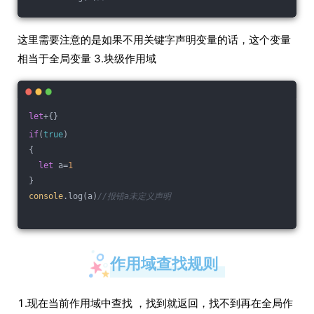
这里需要注意的是如果不用关键字声明变量的话，这个变量
相当于全局变量 3.块级作用域
let
+{}
if
(
true
)
{
let
 a=
1
}
console
.log(a)
//报错a未定义声明
作用域查找规则
1.现在当前作用域中查找 ，找到就返回，找不到再在全局作