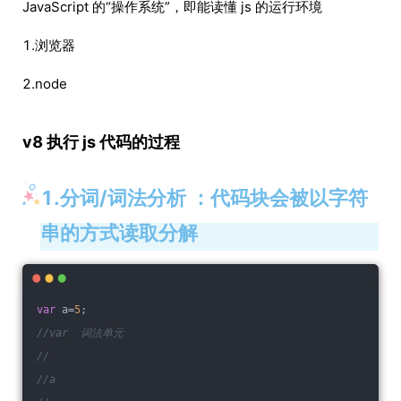
JavaScript 的“操作系统”，即能读懂 js 的运行环境
1.浏览器
2.node
v8 执行 js 代码的过程
1.分词/词法分析 ：代码块会被以字符
串的方式读取分解
var
 a=
5
;
//var  词法单元
//
//a