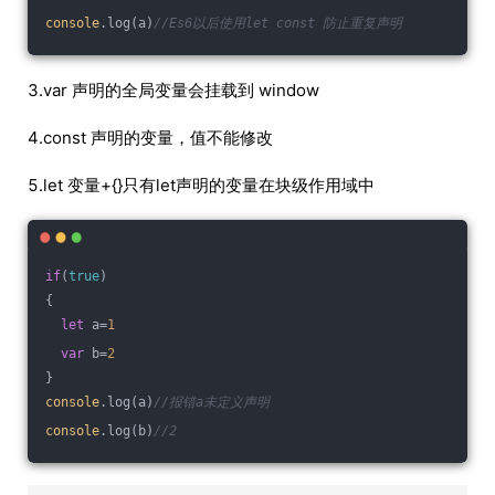
console
.log(a)
//Es6以后使用let const 防止重复声明
3.var 声明的全局变量会挂载到 window
4.const 声明的变量，值不能修改
5.let 变量+{}只有let声明的变量在块级作用域中
if
(
true
)
{
let
 a=
1
var
 b=
2
}
console
.log(a)
//报错a未定义声明
console
.log(b)
//2