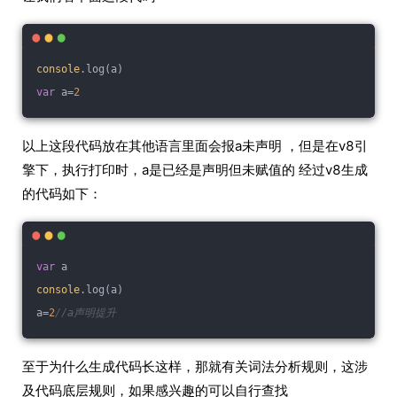
console
.log(a)
var
 a=
2
以上这段代码放在其他语言里面会报a未声明 ，但是在v8引
擎下，执行打印时，a是已经是声明但未赋值的 经过v8生成
的代码如下：
var
 a
console
.log(a)
a=
2
//a声明提升
至于为什么生成代码长这样，那就有关词法分析规则，这涉
及代码底层规则，如果感兴趣的可以自行查找