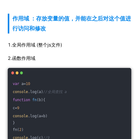
作用域 ：存放变量的值，并能在之后对这个值进
行访问和修改
1.全局作用域 (整个js文件)
2.函数作用域
var
 a=
10
console
.log(a)
//全局查找 a
function
fn
(
b
)
{
c=
9
console
.log(a+b)
}
fn(
2
)
console
.log(c)
//9