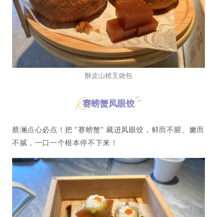
酥皮山楂叉烧包
赛螃蟹凤眼饺
蔡澜点心必点！把 “赛螃蟹” 藏进凤眼饺，鲜而不腥、嫩而
不腻，一口一个根本停不下来！