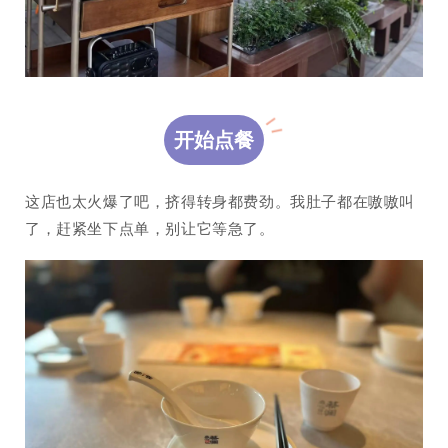
开始点餐
这店也太火爆了吧，挤得转身都费劲。我肚子都在嗷嗷叫
了，赶紧坐下点单，别让它等急了。