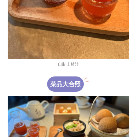
自制山楂汁
菜品大合照