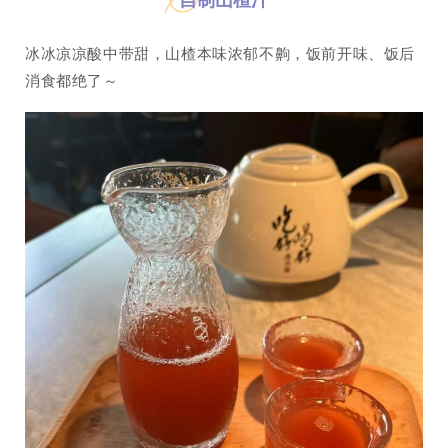
冰冰凉凉酸中带甜，山楂本味浓郁不齁，饭前开味、饭后
消食都绝了～