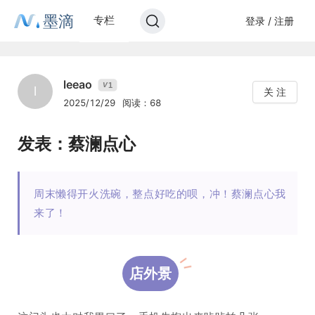
墨滴
专栏
登录 / 注册
leeao
1
V
l
关 注
2025/12/29
阅读：68
发表：蔡澜点心
周末懒得开火洗碗，整点好吃的呗，冲！蔡澜点心我
来了！
店外景