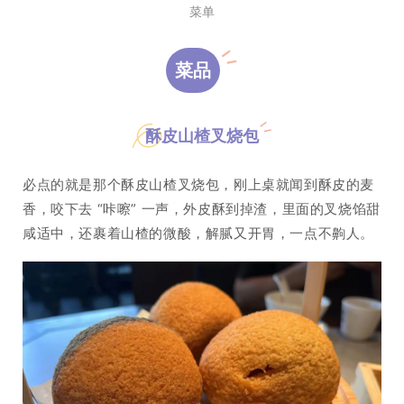
菜单
菜品
酥皮山楂叉烧包
必点的就是那个酥皮山楂叉烧包，刚上桌就闻到酥皮的麦
香，咬下去 “咔嚓” 一声，外皮酥到掉渣，里面的叉烧馅甜
咸适中，还裹着山楂的微酸，解腻又开胃，一点不齁人。