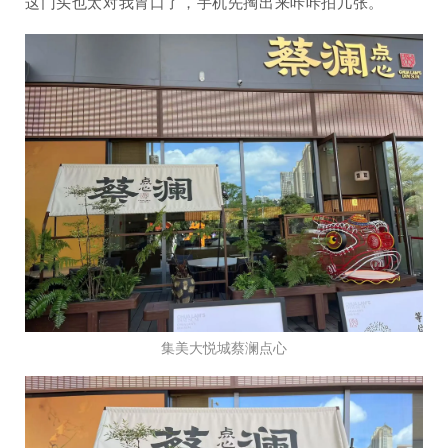
这门头也太对我胃口了，手机先掏出来咔咔拍几张。
集美大悦城蔡澜点心