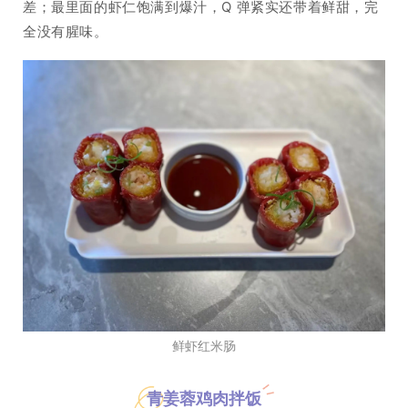
差；最里面的虾仁饱满到爆汁，Q 弹紧实还带着鲜甜，完
全没有腥味。
鲜虾红米肠
青姜蓉鸡肉拌饭