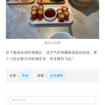
菜品大合照
肚子圆滚滚地吃饱喝足，连空气里都飘着甜甜的味道，整
个人陷在暖洋洋的惬意里，简直爽到飞起！
分类：
其他
标签：
生活感悟