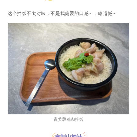
这个拌饭不太对味，不是我偏爱的口感～，略遗憾～
青姜蓉鸡肉拌饭
自制山楂汁