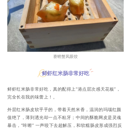
赛螃蟹凤眼饺
鲜虾红米肠非常好吃
鲜虾红米肠非常好吃，真的配得上“港点层次感天花板”，
完全长在我的味蕾上！。
外层红米肠皮软乎乎的，带着天然米香，温润的玛瑙红颜
值绝了，薄到透光却一点不粘牙；中间的酥脆网皮是灵魂
暴击，“咔嚓” 一声咬下去超解压，和软糯肠皮形成强烈反