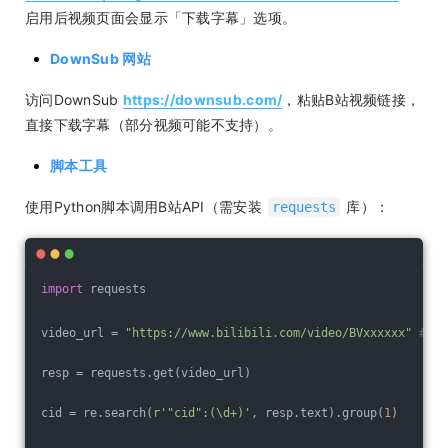
启用后视频页面会显示「下载字幕」选项。
DownSub 网站
访问DownSub
https://downsub.com/
，粘贴B站视频链接，
直接下载字幕（部分视频可能不支持）。
脚本工具
使用Python脚本调用B站API（需安装
库）：
requests
import
 requests
video_url = 
"https://www.bilibili.com/video/BVxxxxxx"
# 
resp = requests.get(video_url)
cid = re.search(
r'"cid":(\d+)'
, resp.text).group(
1
)