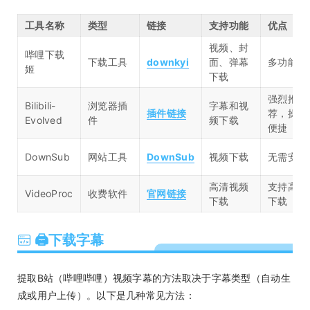
工具名称
类型
链接
支持功能
优点
视频、封
哔哩下载
下载工具
downkyi
面、弹幕
多功能
姬
下载
强烈推
Bilibili-
浏览器插
字幕和视
插件链接
荐，操作
Evolved
件
频下载
便捷
DownSub
网站工具
DownSub
视频下载
无需安装
高清视频
支持高清
VideoProc
收费软件
官网链接
下载
下载
🖨下载字幕
提取B站（哔哩哔哩）视频字幕的方法取决于字幕类型（自动生
成或用户上传）。以下是几种常见方法：