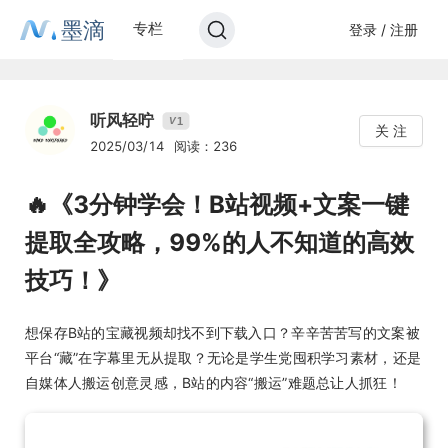
墨滴
专栏
登录 / 注册
听风轻咛
1
V
关 注
2025/03/14
阅读：236
🔥《3分钟学会！B站视频+文案一键
提取全攻略，99%的人不知道的高效
技巧！》
想保存B站的宝藏视频却找不到下载入口？辛辛苦苦写的文案被
平台“藏”在字幕里无从提取？无论是学生党囤积学习素材，还是
自媒体人搬运创意灵感，B站的内容“搬运”难题总让人抓狂！