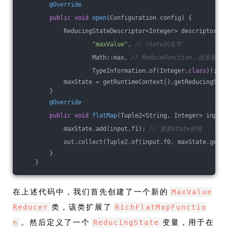
@Override
public
void
open
(Configuration config)
{
            ReducingStateDescriptor<Integer> descriptor = 
"maxValue"
, 
// state的名字
                    Math::max, 
// ReduceFunction，这里取
                    TypeInformation.of(Integer
.
class
))
; 
/
            maxState = getRuntimeContext().getReducingStat
        }
@Override
public
void
flatMap
(Tuple2<String, Integer> input,
            maxState.add(input.f1); 
// 更新state的值
            out.collect(Tuple2.of(input.f0, maxState.get()
        }
    }
在上述代码中，我们首先创建了一个新的
MaxValue
类，该类扩展了
Reducer
RichFlatMapFunctio
。然后定义了一个
变量，用于在
n
ReducingState