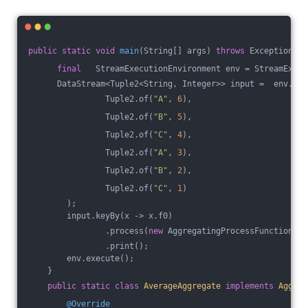
public
static
void
main
(String[] args)
throws
 Exception 
{
final
   StreamExecutionEnvironment env = StreamExecu
      DataStream<Tuple2<String, Integer>> input =  env.fro
                Tuple2.of(
"A"
, 
6
),
                Tuple2.of(
"B"
, 
5
),
                Tuple2.of(
"C"
, 
4
),
                Tuple2.of(
"A"
, 
3
),
                Tuple2.of(
"B"
, 
2
),
                Tuple2.of(
"C"
, 
1
)
        );
        input.keyBy(x -> x.f0)
                .process(
new
 AggregatingProcessFunction())
                .print();
        env.execute();
    }
public
static
class
AverageAggregate
implements
Aggreg
@Override