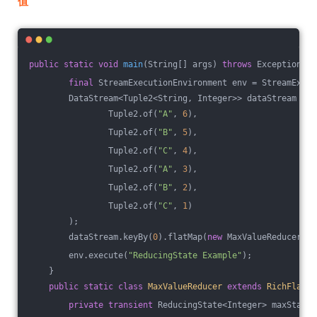
值
public
static
void
main
(String[] args)
throws
 Exception 
{
final
 StreamExecutionEnvironment env = StreamExecu
        DataStream<Tuple2<String, Integer>> dataStream = e
                Tuple2.of(
"A"
, 
6
),
                Tuple2.of(
"B"
, 
5
),
                Tuple2.of(
"C"
, 
4
),
                Tuple2.of(
"A"
, 
3
),
                Tuple2.of(
"B"
, 
2
),
                Tuple2.of(
"C"
, 
1
)
        );
        dataStream.keyBy(
0
).flatMap(
new
 MaxValueReducer())
        env.execute(
"ReducingState Example"
);
    }
public
static
class
MaxValueReducer
extends
RichFlatMa
private
transient
 ReducingState<Integer> maxState;