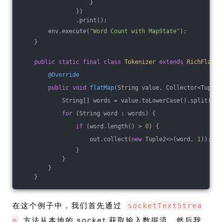
                    }
                })
                .print();
        env.execute(
"Word Count with MapState"
);
    }
public
static
final
class
Tokenizer
extends
RichFlatMa
@Override
public
void
flatMap
(String value, Collector<Tuple2
            String[] words = value.toLowerCase().split(
"\\
for
 (String word : words) {
if
 (word.length() > 
0
) {
                    out.collect(
new
 Tuple2<>(word, 
1
));
                }
            }
        }
    }
在这个例子中，我们首先通过
socketTextStrea
方法从本地的 socket 获取输入数据流。然后我
m