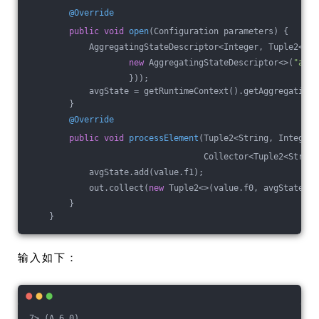
@Override
public
void
open
(Configuration parameters)
{
            AggregatingStateDescriptor<Integer, Tuple2<Int
new
 AggregatingStateDescriptor<>(
"aver
                    }));
            avgState = getRuntimeContext().getAggregatingS
        }
@Override
public
void
processElement
(Tuple2<String, Integer>
                                   Collector<Tuple2<String
            avgState.add(value.f1);
            out.collect(
new
 Tuple2<>(value.f0, avgState.ge
        }
    }
输入如下：
7> (A,6.0)