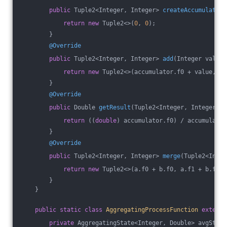
public
 Tuple2<Integer, Integer> 
createAccumulator
(
return
new
 Tuple2<>(
0
, 
0
);
        }
@Override
public
 Tuple2<Integer, Integer> 
add
(Integer value,
return
new
 Tuple2<>(accumulator.f0 + value, ac
        }
@Override
public
 Double 
getResult
(Tuple2<Integer, Integer> a
return
 ((
double
) accumulator.f0) / accumulator
        }
@Override
public
 Tuple2<Integer, Integer> 
merge
(Tuple2<Integ
return
new
 Tuple2<>(a.f0 + b.f0, a.f1 + b.f1);
        }
    }
public
static
class
AggregatingProcessFunction
extends
private
 AggregatingState<Integer, Double> avgState