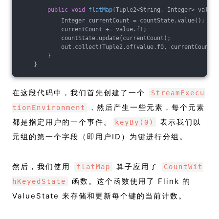
public
void
flatMap
(Tuple2<String, Integer> value,
            Integer currentCount = countState.value();
            currentCount += value.f1;
            countState.update(currentCount);
            out.collect(Tuple2.of(value.f0, currentCount))
        }
    }
在这段代码中，我们首先创建了一个
StreamExecu
，然后产生一些元素，每个元素
tionEnvironment
都是指定用户的一个事件。
表示我们以
keyBy(0)
元组的第一个字段（即用户ID）为键进行分组。
然后，我们使用
算子应用了
flatMap
CountWit
函数。这个函数使用了 Flink 的
hKeyedState
ValueState 来存储和更新每个键的当前计数。