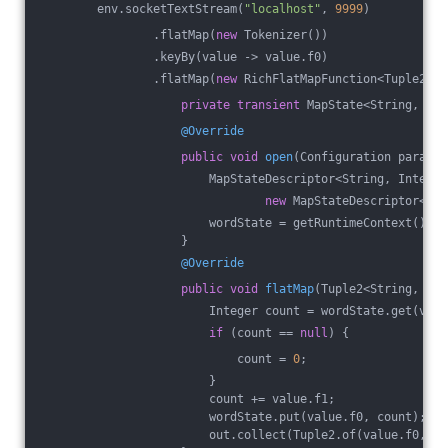
        env.socketTextStream(
"localhost"
, 
9999
)
                .flatMap(
new
 Tokenizer())
                .keyBy(value -> value.f0)
                .flatMap(
new
 RichFlatMapFunction<Tuple2<St
private
transient
 MapState<String, Int
@Override
public
void
open
(Configuration paramet
                        MapStateDescriptor<String, Integer
new
 MapStateDescriptor<>(
"
                        wordState = getRuntimeContext().ge
                    }
@Override
public
void
flatMap
(Tuple2<String, Int
                        Integer count = wordState.get(valu
if
 (count == 
null
) {
                            count = 
0
;
                        }
                        count += value.f1;
                        wordState.put(value.f0, count);
                        out.collect(Tuple2.of(value.f0, co