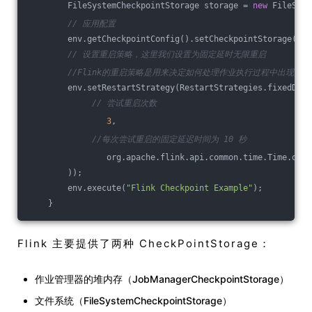
        FileSystemCheckpointStorage storage = 
new
 FileSyst
// 应用配置
        env.getCheckpointConfig().setCheckpointStorage(sto
// 设置重启策略，这里我们设置为固定延时无限重启
//Flink的重启策略是用来决定如何处理作业执行过程中出现的
        env.setRestartStrategy(RestartStrategies.fixedDela
// 尝试重启次数
3
, 
//每次尝试重启的固定延迟时间为 10 秒
                org.apache.flink.api.common.time.Time.of(
1
        ));
        env.execute(
"Flink Checkpoint Example"
);
    }
Flink 主要提供了两种 CheckPointStorage：
作业管理器的堆内存（JobManagerCheckpointStorage）
文件系统（FileSystemCheckpointStorage）