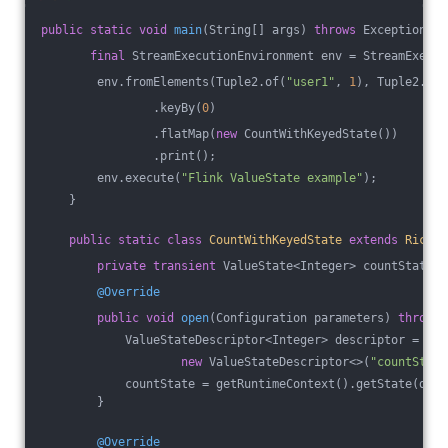
public
static
void
main
(String[] args)
throws
 Exception 
{
final
 StreamExecutionEnvironment env = StreamExecut
        env.fromElements(Tuple2.of(
"user1"
, 
1
), Tuple2.of(
                .keyBy(
0
)
                .flatMap(
new
 CountWithKeyedState())
                .print();
        env.execute(
"Flink ValueState example"
);
    }
public
static
class
CountWithKeyedState
extends
RichFl
private
transient
 ValueState<Integer> countState;
@Override
public
void
open
(Configuration parameters)
throws
 
            ValueStateDescriptor<Integer> descriptor =
new
 ValueStateDescriptor<>(
"countState
            countState = getRuntimeContext().getState(desc
        }
@Override