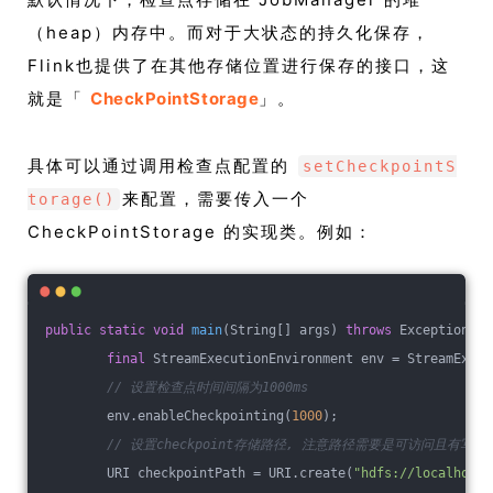
（heap）内存中。而对于大状态的持久化保存，
Flink也提供了在其他存储位置进行保存的接口，这
就是「
CheckPointStorage
」。
具体可以通过调用检查点配置的
setCheckpointS
来配置，需要传入一个
torage()
CheckPointStorage 的实现类。例如：
public
static
void
main
(String[] args)
throws
 Exception 
{
final
 StreamExecutionEnvironment env = StreamExecu
// 设置检查点时间间隔为1000ms
        env.enableCheckpointing(
1000
);
// 设置checkpoint存储路径, 注意路径需要是可访问且有写权
        URI checkpointPath = URI.create(
"hdfs://localhost: