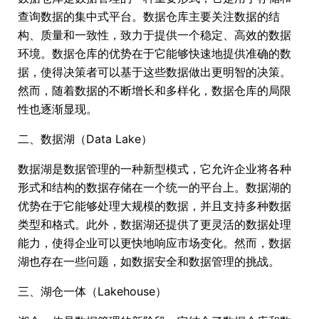
查询数据的集中式平台。数据仓库主要关注数据的结
构、质量和一致性，致力于提供一个稳定、高效的数据
环境。数据仓库的优势在于它能够快速地提供准确的数
据，使得决策者可以基于这些数据做出更明智的决策。
然而，随着数据的不断增长和多样化，数据仓库的局限
性也逐渐显现。
二、数据湖（Data Lake）
数据湖是数据管理的一种新型模式，它允许企业将各种
形式和结构的数据存储在一个统一的平台上。数据湖的
优势在于它能够处理大规模的数据，并且支持多种数据
类型和格式。此外，数据湖还提供了更灵活的数据处理
能力，使得企业可以更快地响应市场变化。然而，数据
湖也存在一些问题，如数据安全和数据管理的挑战。
三、湖仓一体（Lakehouse）