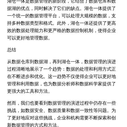
湖仓一体是数据管理的新阶段，它结合了数据仓库和数
据湖的优点，同时解决了它们的缺点。湖仓一体提供了
一个统一的数据管理平台，可以处理大规模的数据，支
持多种数据类型和格式。此外，湖仓一体还提供了更高
效的数据处理能力和更严格的数据控制机制，使得企业
可以更好地管理数据。
总结
从数据仓库到数据湖，再到湖仓一体，数据管理的演进
过程清晰地展示了一个趋势：数据的处理和利用方式正
在不断进步和优化。这一趋势不仅使得企业可以更好地
管理和利用数据，也为数据分析师和数据科学家提供了
更强大的工具和方法。
然而，我们也要看到数据管理的演进过程中仍存在一些
挑战，如数据安全、数据质量和数据一致性等问题。为
了更好地应对这些挑战，企业和机构需要不断探索和创
新数据管理的方式和方法。