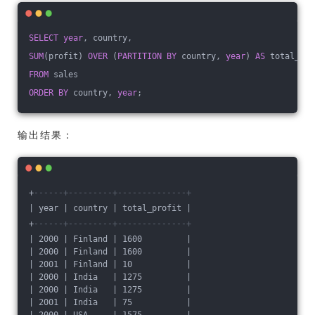
SELECT
year
, country, 
SUM
(profit) 
OVER
 (
PARTITION
BY
 country, 
year
) 
AS
 total_pro
FROM
 sales
ORDER
BY
 country, 
year
;
输出结果：
+
------+---------+--------------+
| year | country | total_profit |
+
------+---------+--------------+
| 2000 | Finland | 1600         |
| 2000 | Finland | 1600         |
| 2001 | Finland | 10           |
| 2000 | India   | 1275         |
| 2000 | India   | 1275         |
| 2001 | India   | 75           |