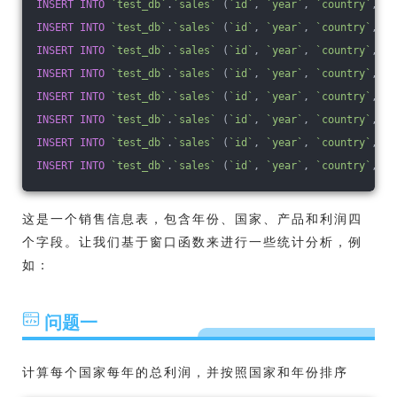
INSERT
INTO
`test_db`
.
`sales`
 (
`id`
, 
`year`
, 
`country`
, 
`p
INSERT
INTO
`test_db`
.
`sales`
 (
`id`
, 
`year`
, 
`country`
, 
`p
INSERT
INTO
`test_db`
.
`sales`
 (
`id`
, 
`year`
, 
`country`
, 
`p
INSERT
INTO
`test_db`
.
`sales`
 (
`id`
, 
`year`
, 
`country`
, 
`p
INSERT
INTO
`test_db`
.
`sales`
 (
`id`
, 
`year`
, 
`country`
, 
`p
INSERT
INTO
`test_db`
.
`sales`
 (
`id`
, 
`year`
, 
`country`
, 
`p
INSERT
INTO
`test_db`
.
`sales`
 (
`id`
, 
`year`
, 
`country`
, 
`p
INSERT
INTO
`test_db`
.
`sales`
 (
`id`
, 
`year`
, 
`country`
, 
`p
这是一个销售信息表，包含年份、国家、产品和利润四
个字段。让我们基于窗口函数来进行一些统计分析，例
如：
问题一
计算每个国家每年的总利润，并按照国家和年份排序