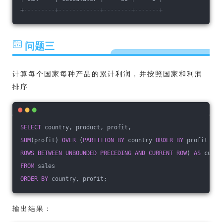
+
---------+------------+--------+-------+
问题三
计算每个国家每种产品的累计利润，并按照国家和利润
排序
SELECT
 country, product, profit, 
SUM
(profit) 
OVER
 (
PARTITION
BY
 country 
ORDER
BY
 profit 
ROWS
BETWEEN
UNBOUNDED
PRECEDING
AND
CURRENT
ROW
) 
AS
 cumul
FROM
 sales
ORDER
BY
 country, profit;
输出结果：