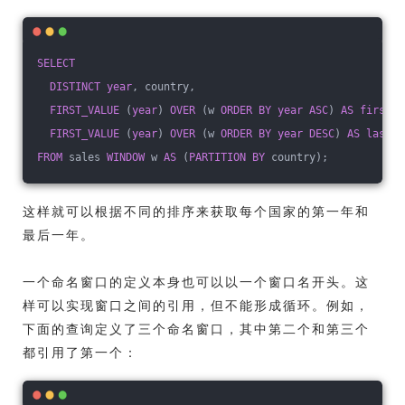
SELECT
DISTINCT
year
, country,
FIRST_VALUE
 (
year
) 
OVER
 (w 
ORDER
BY
year
ASC
) 
AS
first
,
FIRST_VALUE
 (
year
) 
OVER
 (w 
ORDER
BY
year
DESC
) 
AS
last
FROM
 sales 
WINDOW
 w 
AS
 (
PARTITION
BY
 country);
这样就可以根据不同的排序来获取每个国家的第一年和
最后一年。
一个命名窗口的定义本身也可以以一个窗口名开头。这
样可以实现窗口之间的引用，但不能形成循环。例如，
下面的查询定义了三个命名窗口，其中第二个和第三个
都引用了第一个：