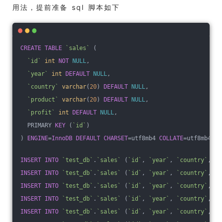
用法，提前准备 sql 脚本如下
CREATE
TABLE
`sales`
 (
`id`
int
NOT
NULL
,
`year`
int
DEFAULT
NULL
,
`country`
varchar
(
20
) 
DEFAULT
NULL
,
`product`
varchar
(
20
) 
DEFAULT
NULL
,
`profit`
int
DEFAULT
NULL
,
  PRIMARY 
KEY
 (
`id`
)
) 
ENGINE
=
InnoDB
DEFAULT
CHARSET
=utf8mb4 
COLLATE
=utf8mb4_09
INSERT
INTO
`test_db`
.
`sales`
 (
`id`
, 
`year`
, 
`country`
, 
`p
INSERT
INTO
`test_db`
.
`sales`
 (
`id`
, 
`year`
, 
`country`
, 
`p
INSERT
INTO
`test_db`
.
`sales`
 (
`id`
, 
`year`
, 
`country`
, 
`p
INSERT
INTO
`test_db`
.
`sales`
 (
`id`
, 
`year`
, 
`country`
, 
`p
INSERT
INTO
`test_db`
.
`sales`
 (
`id`
, 
`year`
, 
`country`
, 
`p