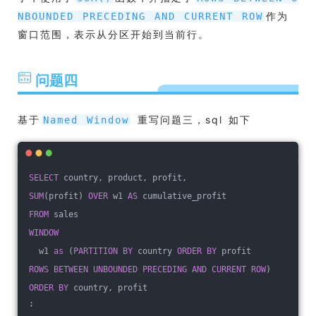
作为
NBOUNDED PRECEDING AND CURRENT ROW
窗口范围，表示从分区开始到当前行。
问题四
基于
重写问题三，sql 如下
Named Window
SELECT
 country, product, profit, 
SUM
(profit) 
OVER
 w1 
AS
 cumulative_profit
FROM
 sales
WINDOW
  w1 
as
 (
PARTITION
BY
 country 
ORDER
BY
 profit 
ROWS
BETWEEN
UNBOUNDED
PRECEDING
AND
CURRENT
ROW
)
ORDER
BY
 country, profit
;