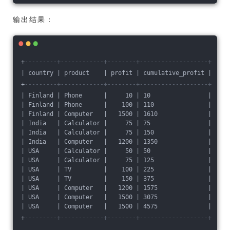
输出结果：
+
---------+------------+--------+-------------------+
| country | product    | profit | cumulative_profit |
+
---------+------------+--------+-------------------+
| Finland | Phone      |     10 | 10                |
| Finland | Phone      |    100 | 110               |
| Finland | Computer   |   1500 | 1610              |
| India   | Calculator |     75 | 75                |
| India   | Calculator |     75 | 150               |
| India   | Computer   |   1200 | 1350              |
| USA     | Calculator |     50 | 50                |
| USA     | Calculator |     75 | 125               |
| USA     | TV         |    100 | 225               |
| USA     | TV         |    150 | 375               |
| USA     | Computer   |   1200 | 1575              |
| USA     | Computer   |   1500 | 3075              |
| USA     | Computer   |   1500 | 4575              |
+
---------+------------+--------+-------------------+