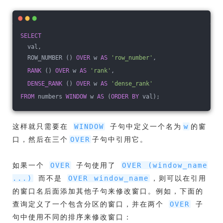
SELECT
  val,
  ROW_NUMBER () 
OVER
 w 
AS
'row_number'
,
RANK
 () 
OVER
 w 
AS
'rank'
,
DENSE_RANK
 () 
OVER
 w 
AS
'dense_rank'
FROM
 numbers 
WINDOW
 w 
AS
 (
ORDER
BY
 val);
这样就只需要在
子句中定义一个名为
的窗
WINDOW
w
口，然后在三个
子句中引用它。
OVER
如果一个
子句使用了
OVER
OVER (window_name
而不是
，则可以在引用
...)
OVER window_name
的窗口名后面添加其他子句来修改窗口。例如，下面的
查询定义了一个包含分区的窗口，并在两个
子
OVER
句中使用不同的排序来修改窗口：