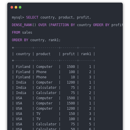
mysql> 
SELECT
 country, product, profit, 
DENSE_RANK
() 
OVER
 (
PARTITION
BY
 country 
ORDER
BY
 profit 
DE
FROM
 sales
ORDER
BY
 country, rank1;
+
---------+------------+--------+-------+
| country | product    | profit | rank1 |
+
---------+------------+--------+-------+
| Finland | Computer   |   1500 |     1 |
| Finland | Phone      |    100 |     2 |
| Finland | Phone      |     10 |     3 |
| India   | Computer   |   1200 |     1 |
| India   | Calculator |     75 |     2 |
| India   | Calculator |     75 |     2 |
| USA     | Computer   |   1500 |     1 |
| USA     | Computer   |   1500 |     1 |
| USA     | Computer   |   1200 |     2 |
| USA     | TV         |    150 |     3 |
| USA     | TV         |    100 |     4 |
| USA     | Calculator |     75 |     5 |
| USA     | Calculator |     50 |     6 |