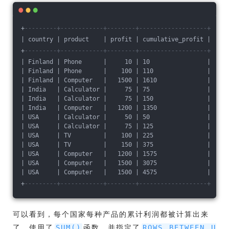
+
---------+------------+--------+-------------------+
| country | product    | profit | cumulative_profit |
+
---------+------------+--------+-------------------+
| Finland | Phone      |     10 | 10                |
| Finland | Phone      |    100 | 110               |
| Finland | Computer   |   1500 | 1610              |
| India   | Calculator |     75 | 75                |
| India   | Calculator |     75 | 150               |
| India   | Computer   |   1200 | 1350              |
| USA     | Calculator |     50 | 50                |
| USA     | Calculator |     75 | 125               |
| USA     | TV         |    100 | 225               |
| USA     | TV         |    150 | 375               |
| USA     | Computer   |   1200 | 1575              |
| USA     | Computer   |   1500 | 3075              |
| USA     | Computer   |   1500 | 4575              |
+
---------+------------+--------+-------------------+
可以看到，每个国家每种产品的累计利润都被计算出来
了，使用了
函数，并指定了
SUM()
ROWS BETWEEN U