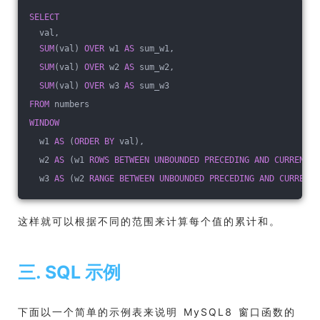
SELECT
  val,
SUM
(val) 
OVER
 w1 
AS
 sum_w1,
SUM
(val) 
OVER
 w2 
AS
 sum_w2,
SUM
(val) 
OVER
 w3 
AS
 sum_w3
FROM
 numbers
WINDOW
  w1 
AS
 (
ORDER
BY
 val),
  w2 
AS
 (w1 
ROWS
BETWEEN
UNBOUNDED
PRECEDING
AND
CURRENT
R
  w3 
AS
 (w2 
RANGE
BETWEEN
UNBOUNDED
PRECEDING
AND
CURRENT
这样就可以根据不同的范围来计算每个值的累计和。
三. SQL 示例
下面以一个简单的示例表来说明 MySQL8 窗口函数的