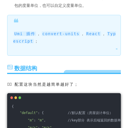
包的度量单位，也可以自定义度量单位。
❝
，
，
，
Umi 插件
convert-units
React
Typ
；
escript
❞
数据结构
🏳️‍🌈 配置这块当然是越简单越好了；
{
"default"
: {            //默认配置（房屋设计单位）
"m"
: 
"m"
,           //key部分 表示后端返回的数据单位
"m/s"
: 
"m/s"
,