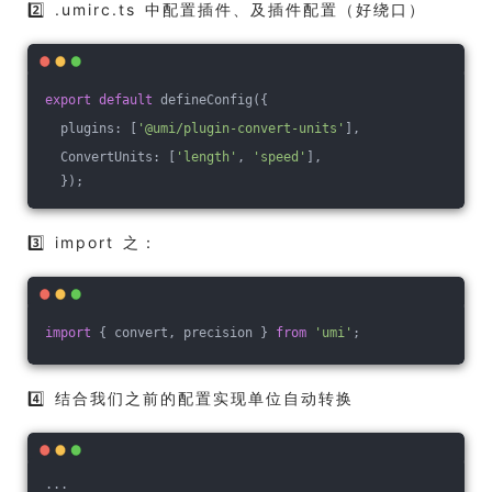
2️⃣ .umirc.ts 中配置插件、及插件配置（好绕口）
export
default
 defineConfig({
  plugins: [
'@umi/plugin-convert-units'
],
  ConvertUnits: [
'length'
, 
'speed'
],
  });
3️⃣ import 之：
import
 { convert, precision } 
from
'umi'
;
4️⃣ 结合我们之前的配置实现单位自动转换
...