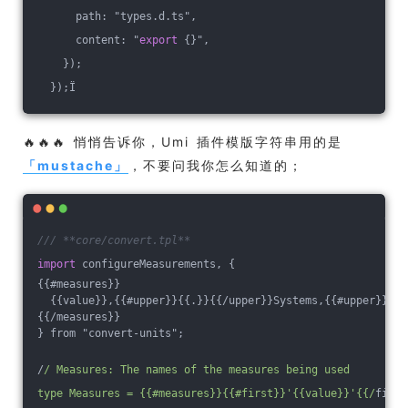
      path: "types.d.ts",
      content: "
export
 {}",
    }
);
  });Ï
🔥🔥🔥 悄悄告诉你，Umi 插件模版字符串用的是
「
mustache
」
，不要问我你怎么知道的；
/// **core/convert.tpl**
import
 configureMeasurements, {
{{#measures}}
  {{value}},{{#upper}}{{.}}{{
/upper}}Systems,{{#upper}}{{.
{{
/measures}}
} from "convert-units";
/
/ Measures: The names of the measures being used
type Measures = {{#measures}}{{#first}}'{{value}}'{{/
first