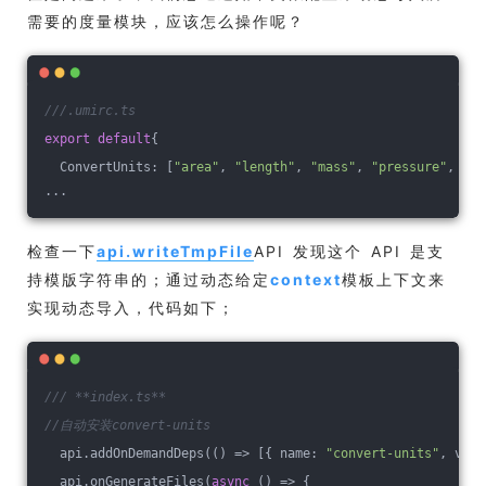
需要的度量模块，应该怎么操作呢？
///.umirc.ts
export
default
{
  ConvertUnits: [
"area"
, 
"length"
, 
"mass"
, 
"pressure"
, 
"sp
...
检查一下
api.writeTmpFile
API 发现这个 API 是支
持模版字符串的；通过动态给定
context
模板上下文来
实现动态导入，代码如下；
/// **index.ts**
//自动安装convert-units
  api.addOnDemandDeps(
()
 =>
 [{ name: 
"convert-units"
, vers
  api.onGenerateFiles(
async
 () => {