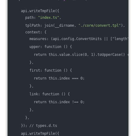
    api.writeTmpFile({
      path: 
"index.ts"
,
      tplPath: join(__dirname, 
"./core/convert.tpl"
),
      context: {
        measures: 
(
api.config.ConvertUnits || ["length"]
).
upper
: 
function
()
 {
return
this
.
value
.
slice
(
0, 1
).
toUpperCase
()
 + 
th
        },
first
: 
function
()
 {
return
this
.
index
 === 0;
        },
link
: 
function
()
 {
return
this
.
index
 !== 0;
        },
      },
    }); // 
types
.
d
.
ts
api
.
writeTmpFile
(
{