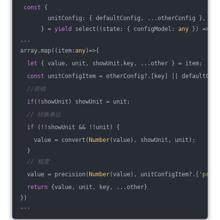
const
 {
        unitConfig: { defaultConfig, ...otherConfig },
      } = 
yield
 select(
(
state: { configModel: 
any
 }
) =>
 st
...
array.map(
(
item:
any
)=>
{
let
 { value, unit, showUnit,key, ...other } = item;
const
 unitConfigItem = otherConfig?.[key] || defaultConf
//容错
if
(!showUnit) showUnit = unit;
// 转换单位
if
 (!!showUnit && !!unit) {
    value = convert(
Number
(value), showUnit, unit);
  }
// 精度
  value = precision(
Number
(value), unitConfigItem?.[
'preci
return
 {value, unit, key, ...other}
})
...