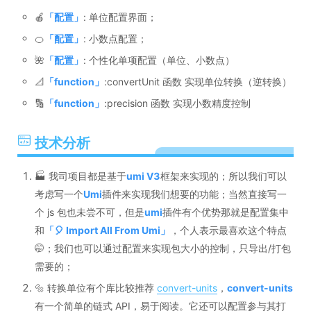
🍎
「
配置
」
: 单位配置界面；
🍊
「
配置
」
: 小数点配置；
🌺
「
配置
」
: 个性化单项配置（单位、小数点）
📐
「
function
」
:convertUnit 函数 实现单位转换（逆转换）
🔢
「
function
」
:precision 函数 实现小数精度控制
技术分析
🏭 我司项目都是基于
umi V3
框架来实现的；所以我们可以
考虑写一个
Umi
插件来实现我们想要的功能；当然直接写一
个 js 包也未尝不可，但是
umi
插件有个优势那就是配置集中
和
「
🎈 Import All From Umi
」
，个人表示最喜欢这个特点
🤭；我们也可以通过配置来实现包大小的控制，只导出/打包
需要的；
🔩 转换单位有个库比较推荐
convert-units
，
convert-units
有一个简单的链式 API，易于阅读。它还可以配置参与其打