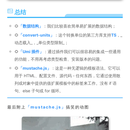
总结
🌻
「
数据结构
」
：我们比较喜欢简单易扩展的数据结构；
🌻
「
convert-units
」
：这个转换单位的第三方库支持
TS
，_
动态载入_，_单位类型限制_；
🌻
「
Umi 插件
」
：通过插件我们可以很容易的集成一些通用
的功能，不用再考虑类型检查、安装版本的问题。
🌻
「
mustache.js
」
：这是一种无逻辑的模板语法。它可以
用于 HTML、配置文件、源代码 - 任何东西，它通过使用散
列或对象中提供的值扩展模板中的标签来工作。没有 if 语
句、else 子句或 for 循环。
最后附上
「
mustache.js
」
搞笑的动图