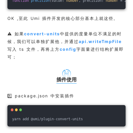
function
precision
(
value: 
number
, precision: 
number
 = 2
)
{.
OK ,至此 Umi 插件开发的核心部分基本上就这些。
⚠️ 如果
convert-units
中提供的度量单位不满足的时
候，我们可以单独扩展他，并通过
api.writeTmpFile
写入 ts 文件，再将上方
config
字面量进行结构扩展即
可；
插件使用
1️⃣ package.json 中安装插件
yarn add @umi/plugin-convert-units