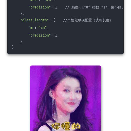
"precision"
: 1    // 精度，[*0* 整数,*1*一位小数,*2
    },
"glass.length"
: {    //个性化单项配置（玻璃长度）
"m"
: 
"cm"
,
"precision"
: 1
    }
}