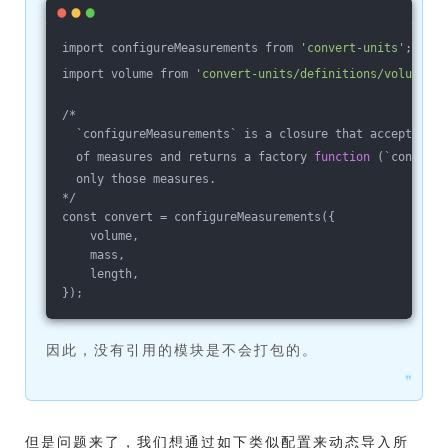
import configureMeasurements from 
'convert-units'
;
import volume from 
'convert-units/definitions/volume'
;
/*
  `configureMeasurements` is a closure that accepts a d
  of measures and returns a factory 
function
 (`convert`
  only those measures.
*/
const convert = configureMeasurements({
    volume,
    mass,
    length,
});
因此，没有引用的模块是不会打包的。
❞
但是问题来了，我们想通过如下类似配置来动态导入所