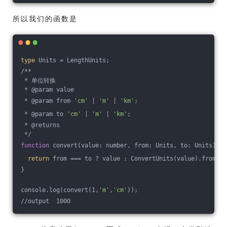
所以我们的函数是
type
 Units = LengthUnits;
/**
 * 单位转换
 * @param value
 * @param from 
'cm'
 | 
'm'
 | 
'km'
;
 * @param to 
'cm'
 | 
'm'
 | 
'km'
;
 * @returns
 */
function
 convert(value: number, from: Units, to: Units) {
return
 from === to ? value : ConvertUnits(value).from(fr
}
console.log(convert(1,
'm'
,
'cm'
));
//output  1000