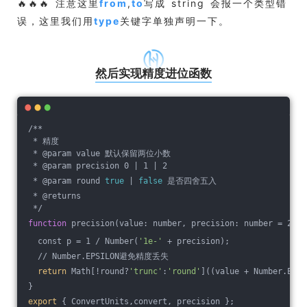
🔥🔥🔥 注意这里
from
,
to
写成 string 会报一个类型错
误，这里我们用
type
关键字单独声明一下。
然后实现精度进位函数
/**
 * 精度
 * @param value 默认保留两位小数
 * @param precision 0 | 1 | 2
 * @param round 
true
 | 
false
 是否四舍五入
 * @returns
 */
function
 precision(value: number, precision: number = 2,ro
  const p = 1 / Number(
'1e-'
 + precision);
  // Number.EPSILON避免精度丢失
return
 Math[!round?
'trunc'
:
'round'
]((value + Number.EPSI
}
export
 { ConvertUnits,convert, precision };