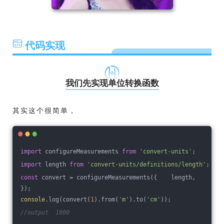
代码实现
我们先实现单位转换函数
其实这个很简单，
import
 configureMeasurements 
from
'convert-units'
;
import
 length 
from
'convert-units/definitions/length'
;
const
 convert = configureMeasurements({    length,
});
console
.log(convert(
1
).from(
'm'
).to(
'cm'
));
//output  1000