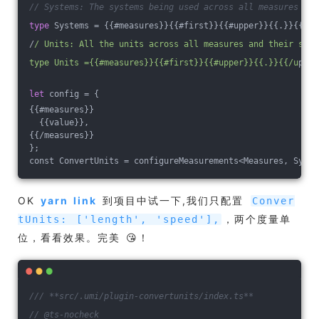
// Systems: The systems being used across all measures
type
 Systems = {{#measures}}{{#first}}{{#upper}}{{.}}{{
/up
/
/ Units: All the units across all measures and their syst
type Units ={{#measures}}{{#first}}{{#upper}}{{.}}{{/u
pper
let
 config = {
{{#measures}}
  {{value}},
{{
/measures}}
};
const ConvertUnits = configureMeasurements<Measures, Syste
OK
yarn link
到项目中试一下,我们只配置
Conver
，两个度量单
tUnits: ['length', 'speed'],
位，看看效果。完美 😘！
/// **src/.umi/plugin-convertunits/index.ts**
// @ts-nocheck