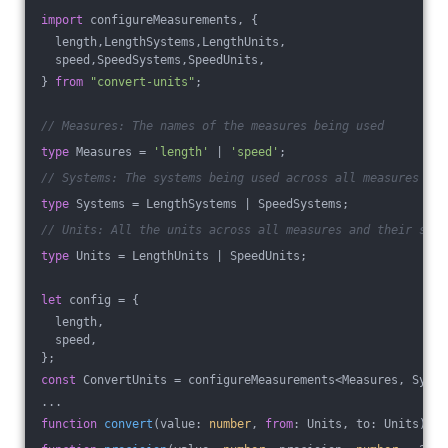
import
 configureMeasurements, {
  length,LengthSystems,LengthUnits,
  speed,SpeedSystems,SpeedUnits,
} 
from
"convert-units"
;
// Measures: The names of the measures being used
type
 Measures = 
'length'
 | 
'speed'
;
// Systems: The systems being used across all measures
type
 Systems = LengthSystems | SpeedSystems;
// Units: All the units across all measures and their syst
type
 Units = LengthUnits | SpeedUnits;
let
 config = {
  length,
  speed,
};
const
 ConvertUnits = configureMeasurements<Measures, Syste
...
function
convert
(
value: 
number
, 
from
: Units, to: Units
)
{..