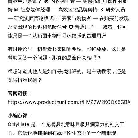
目标用户是谁？ 📹 内容创作者 — 更快找到可操作的反
馈 📊 社交媒体经理 — 高效监控品牌舆情 🔬 研究人员
— 研究负面言论模式 🛒 买家与购物者 — 在购买前发现
反复出现的投诉和危险信号 🧑 普通用户 — 或者，也可
能只是一个从负面事物中寻求娱乐的普通用户
有时评论里一切都看起来阳光明媚、彩虹朵朵。这只是
帮助回答一个问题：那真的是全部真相吗？
很想知道其他人是如何寻找批评的。是主动搜索，还是
觉得很难找到？
官网链接：
https://www.producthunt.com/r/HVZ7W2KCOX5GBA
小编点评：
OnlyHate 是一个充满讽刺意味且极具洞察力的社交工
具。它敏锐地捕捉到在线评论生态中的一个畸形现