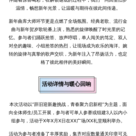
温情，畅想新年光景，让温暖与期待在彼此间传递。
新年曲库大师环节更是点燃了全场氛围。经典老歌、流行金
曲与新年贺岁歌轮番上演，熟悉的旋律唤醒了时光里的记
忆。参与者们踊跃抢答、放声哼唱，单人闯关的笃定、双人
对垒的趣味、小组抢答的热烈，让现场成为欢乐的海洋。婉
转的旋律与真挚的歌声交织，为新年注入了昂扬活力，也定
格了彼此相伴的美好瞬间。
活动详情与暖心回响
本次活动以“辞旧迎新趣挑战，青春聚力启新程”为主题，面
向全体师生/员工开展，参与者可单人参赛或组建3人以内小
组参与，活动于X年X月X日在XX广场/XX礼堂顺利举办。
活动为参与者准备了丰厚奖励，集齐对应数量通关印章可兑