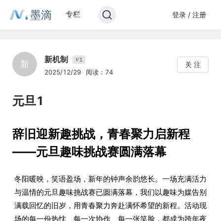
墨滴
专栏
登录 / 注册
新机制
1
V
新
关 注
2025/12/29
阅读：74
元旦1
辞旧迎新趣挑战，青春聚力启新程
——元旦趣味挑战赛圆满落幕
冬阳暖映，笑语盈场，新年的钟声余韵悠长。一场充满活力
与温情的元旦趣味挑战赛已圆满落幕，我们以趣味为媒告别
满载回忆的旧岁，用青春聚力奔赴满怀希望的新程。活动现
场的每一份热忱、每一次协作、每一张笑脸，都成为跨年夜