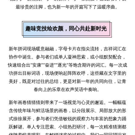
最珍贵的注脚，也为新一年的开篇写下了温暖序曲。
趣味竞技绘欢颜，同心共赴新时光
新年拼词现场暖意融融，字母卡片在指尖流转，吉祥词汇在
协作中诞生。参与者们或单人凝神思索，或小组默契配合，
快速组合出“安康”“奋进”“逐光”等饱含期许的词汇。每一次成
功拼出目标词语，现场便响起阵阵欢呼，这些藏在文字里的
美好，既是对过往的总结，更是对新一年的共同向往，让青
春向上的乐章在欢声笑语中奏响。
新年画卷猜猜猜则带来了一场视觉与心灵的邂逅。一幅幅蕴
含传统年味与鲜活场景的画卷，以分段展示、局部放大的形
式徐徐展开，参与者们凭借敏锐的观察力与丰富的想象力踊
跃解谜。单人专注思索、小组热烈研讨，每一次精准猜测都
伴随着惊喜喝彩，在解锁谜底的过程中，我们一同回望旧岁