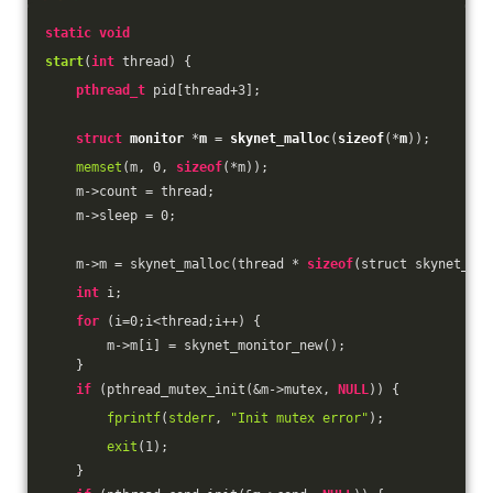
static
void
start
(
int
 thread)
{
pthread_t
 pid[thread+
3
];
struct
monitor
 *
m
 = 
skynet_malloc
(
sizeof
(*
m
));
memset
(m, 
0
, 
sizeof
(*m));
    m->count = thread;
    m->sleep = 
0
;
    m->m = skynet_malloc(thread * 
sizeof
(struct skynet_mon
int
 i;
for
 (i=
0
;i<thread;i++) {
        m->m[i] = skynet_monitor_new();
    }
if
 (pthread_mutex_init(&m->mutex, 
NULL
)) {
fprintf
(
stderr
, 
"Init mutex error"
);
exit
(
1
);
    }