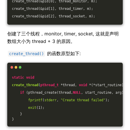
create_thread(&pid[
0
], thread_monitor, m);
create_thread(&pid[
1
], thread_timer, m);
create_thread(&pid[
2
], thread_socket, m);
创建了三个线程，monitor, timer, socket, 这就是声明
数组大小为 thread + 3 的原因。
的函数原型如下:
create_thread()
static
void
create_thread
(
pthread_t
 *thread, 
void
 *(*start_routine) (
v
if
 (pthread_create(thread,
NULL
, start_routine, arg)) {
fprintf
(
stderr
, 
"Create thread failed"
);
exit
(
1
);
    }
}