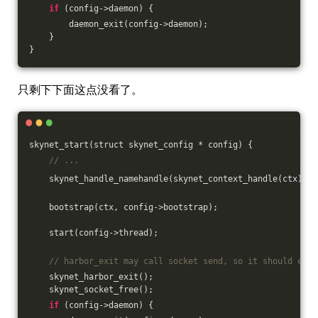
if
 (config->daemon) {
        daemon_exit(config->daemon);
    }
}
只剩下下面这点没看了。
skynet_start(struct skynet_config * config) {
// ...
    skynet_handle_namehandle(skynet_context_handle(ctx), 
"
    bootstrap(ctx, config->bootstrap);
    start(config->thread);
// harbor_exit may call socket send, so it should exit
    skynet_harbor_exit();
    skynet_socket_free();
if
 (config->daemon) {