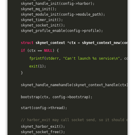
    skynet_handle_init(config->harbor);
    skynet_mq_init();
    skynet_module_init(config->module_path);
    skynet_timer_init();
    skynet_socket_init();
    skynet_profile_enable(config->profile);
struct
skynet_context
 *
ctx
 = 
skynet_context_new
(
config
if
 (ctx == 
NULL
) {
fprintf
(
stderr
, 
"Can't launch %s service\n"
, confi
exit
(
1
);
    }
    skynet_handle_namehandle(skynet_context_handle(ctx), 
"
    bootstrap(ctx, config->bootstrap);
    start(config->thread);
// harbor_exit may call socket send, so it should exit
    skynet_harbor_exit();
    skynet_socket_free();