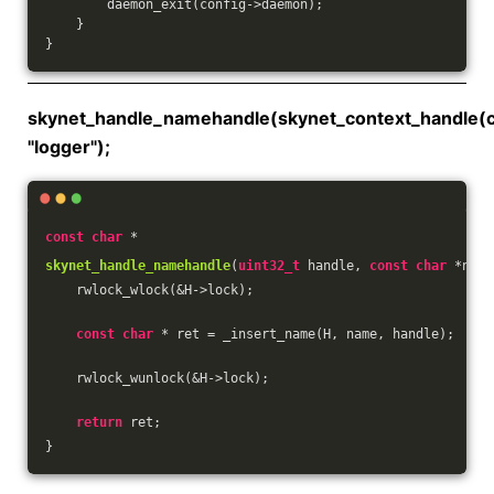
        daemon_exit(config->daemon);
    }
}
skynet_handle_namehandle(skynet_context_handle(c
"logger");
const
char
 * 
skynet_handle_namehandle
(
uint32_t
 handle, 
const
char
 *name
    rwlock_wlock(&H->lock);
const
char
 * ret = _insert_name(H, name, handle);
    rwlock_wunlock(&H->lock);
return
 ret;
}