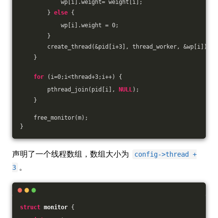
            wp[i].weight= weight[i];
        } 
else
 {
            wp[i].weight = 
0
;
        }
        create_thread(&pid[i+
3
], thread_worker, &wp[i]);
    }
for
 (i=
0
;i<thread+
3
;i++) {
        pthread_join(pid[i], 
NULL
); 
    }
    free_monitor(m);
}
声明了一个线程数组，数组大小为
config->thread +
。
3
struct
monitor
 {