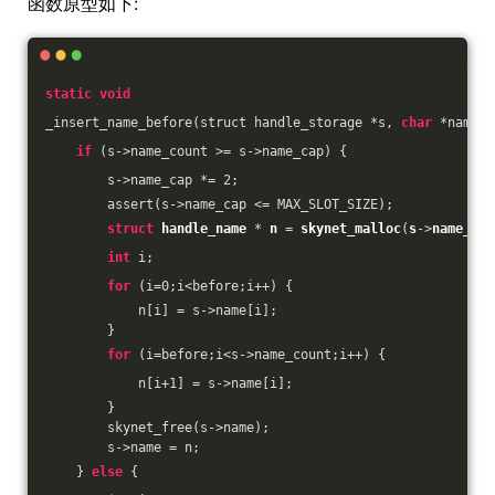
函数原型如下:
static
void
_insert_name_before(struct handle_storage *s, 
char
 *name, 
if
 (s->name_count >= s->name_cap) {
        s->name_cap *= 
2
;
        assert(s->name_cap <= MAX_SLOT_SIZE);
struct
handle_name
 * 
n
 = 
skynet_malloc
(
s
->
name_cap
int
 i;
for
 (i=
0
;i<before;i++) {
            n[i] = s->name[i];
        }
for
 (i=before;i<s->name_count;i++) {
            n[i+
1
] = s->name[i];
        }
        skynet_free(s->name);
        s->name = n;
    } 
else
 {