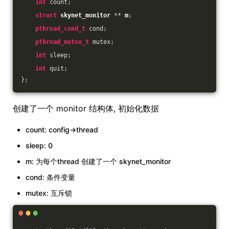
int
 count;
struct
skynet_monitor
 ** 
m
;
pthread_cond_t
 cond;
pthread_mutex_t
 mutex;
int
 sleep;
int
 quit;
};
创建了一个 monitor 结构体, 初始化数据
count: config->thread
sleep: 0
m: 为每个thread 创建了一个 skynet_monitor
cond: 条件变量
mutex: 互斥锁