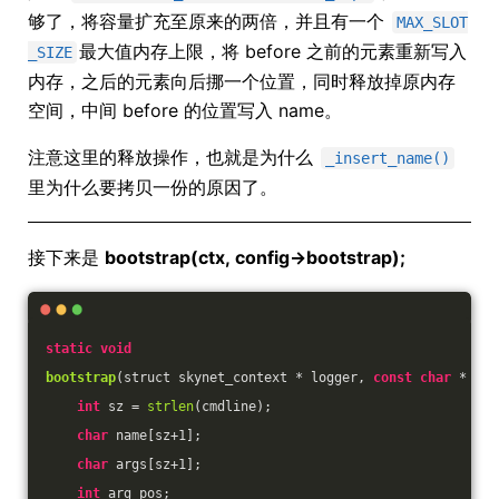
够了，将容量扩充至原来的两倍，并且有一个
MAX_SLOT
最大值内存上限，将 before 之前的元素重新写入
_SIZE
内存，之后的元素向后挪一个位置，同时释放掉原内存
空间，中间 before 的位置写入 name。
注意这里的释放操作，也就是为什么
_insert_name()
里为什么要拷贝一份的原因了。
接下来是
bootstrap(ctx, config->bootstrap);
static
void
bootstrap
(struct skynet_context * logger, 
const
char
 * cmd
int
 sz = 
strlen
(cmdline);
char
 name[sz+
1
];
char
 args[sz+
1
];
int
 arg_pos;