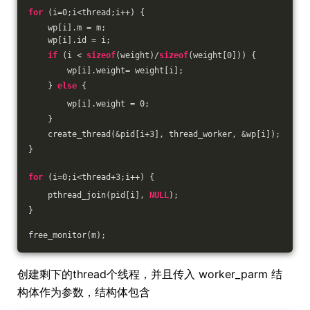
for
 (i=
0
;i<thread;i++) {
    wp[i].m = m;
    wp[i].id = i;
if
 (i < 
sizeof
(weight)/
sizeof
(weight[
0
])) {
        wp[i].weight= weight[i];
    } 
else
 {
        wp[i].weight = 
0
;
    }
    create_thread(&pid[i+
3
], thread_worker, &wp[i]);
}
for
 (i=
0
;i<thread+
3
;i++) {
    pthread_join(pid[i], 
NULL
); 
}
free_monitor(m);
创建剩下的thread个线程，并且传入 worker_parm 结
构体作为参数，结构体包含