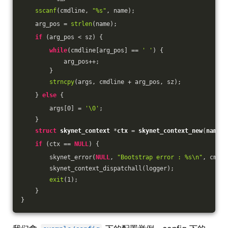
sscanf
(cmdline, 
"%s"
, name);
    arg_pos = 
strlen
(name);
if
 (arg_pos < sz) {
while
(cmdline[arg_pos] == 
' '
) {
            arg_pos++;
        }
strncpy
(args, cmdline + arg_pos, sz);
    } 
else
 {
        args[
0
] = 
'\0'
;
    }
struct
skynet_context
 *
ctx
 = 
skynet_context_new
(
name
, 
if
 (ctx == 
NULL
) {
        skynet_error(
NULL
, 
"Bootstrap error : %s\n"
, cmdli
        skynet_context_dispatchall(logger);
exit
(
1
);
    }
}