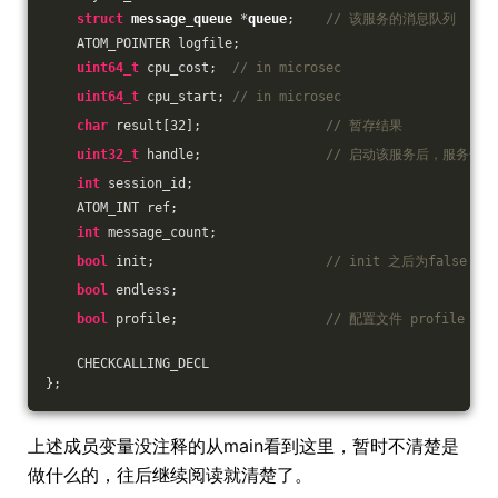
struct
message_queue
 *
queue
;
// 该服务的消息队列
    ATOM_POINTER logfile;
uint64_t
 cpu_cost;  
// in microsec
uint64_t
 cpu_start; 
// in microsec
char
 result[
32
];                
// 暂存结果
uint32_t
 handle;                
// 启动该服务后，服务号
int
 session_id;
    ATOM_INT ref;
int
 message_count;             
bool
 init;                      
// init 之后为false
bool
 endless;                   
bool
 profile;                   
// 配置文件 profile 的
    CHECKCALLING_DECL
};
上述成员变量没注释的从main看到这里，暂时不清楚是
做什么的，往后继续阅读就清楚了。