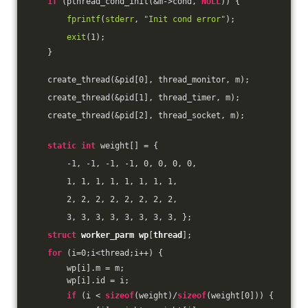
if
 (pthread_cond_init(&m->cond, 
NULL
)) {
fprintf
(
stderr
, 
"Init cond error"
);
exit
(
1
);
    }
    create_thread(&pid[
0
], thread_monitor, m);
    create_thread(&pid[
1
], thread_timer, m);
    create_thread(&pid[
2
], thread_socket, m);
static
int
 weight[] = { 
-1
, 
-1
, 
-1
, 
-1
, 
0
, 
0
, 
0
, 
0
,
1
, 
1
, 
1
, 
1
, 
1
, 
1
, 
1
, 
1
, 
2
, 
2
, 
2
, 
2
, 
2
, 
2
, 
2
, 
2
, 
3
, 
3
, 
3
, 
3
, 
3
, 
3
, 
3
, 
3
, };
struct
worker_parm
wp
[
thread
];
for
 (i=
0
;i<thread;i++) {
        wp[i].m = m;
        wp[i].id = i;
if
 (i < 
sizeof
(weight)/
sizeof
(weight[
0
])) {