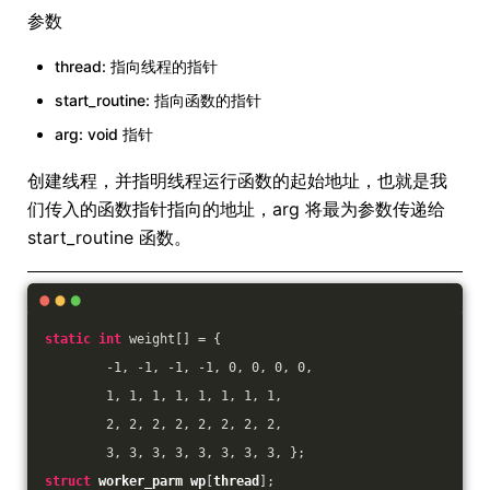
参数
thread: 指向线程的指针
start_routine: 指向函数的指针
arg: void 指针
创建线程，并指明线程运行函数的起始地址，也就是我
们传入的函数指针指向的地址，arg 将最为参数传递给
start_routine 函数。
static
int
 weight[] = { 
-1
, 
-1
, 
-1
, 
-1
, 
0
, 
0
, 
0
, 
0
,
1
, 
1
, 
1
, 
1
, 
1
, 
1
, 
1
, 
1
, 
2
, 
2
, 
2
, 
2
, 
2
, 
2
, 
2
, 
2
, 
3
, 
3
, 
3
, 
3
, 
3
, 
3
, 
3
, 
3
, };
struct
worker_parm
wp
[
thread
];