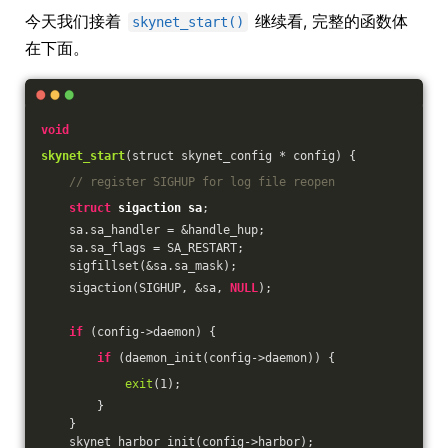
今天我们接着
继续看, 完整的函数体
skynet_start()
在下面。
void
skynet_start
(struct skynet_config * config)
{
// register SIGHUP for log file reopen
struct
sigaction
sa
;
    sa.sa_handler = &handle_hup;
    sa.sa_flags = SA_RESTART;
    sigfillset(&sa.sa_mask);
    sigaction(SIGHUP, &sa, 
NULL
);
if
 (config->daemon) {
if
 (daemon_init(config->daemon)) {
exit
(
1
);
        }
    }
    skynet_harbor_init(config->harbor);