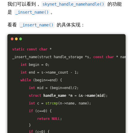
我们可以看到，
的功能
skynet_handle_namehandle()
是
。
_insert_name()
看看
的具体实现：
_insert_name()
static
const
char
 *
_insert_name(struct handle_storage *s, 
const
char
 * name, 
int
 begin = 
0
;
int
 end = s->name_count - 
1
;
while
 (begin<=end) {
int
 mid = (begin+end)/
2
;
struct
handle_name
 *
n
 = &
s
->
name
[
mid
];
int
 c = 
strcmp
(n->name, name);
if
 (c==
0
) {
return
NULL
;
        }
if
 (c<
0
) {