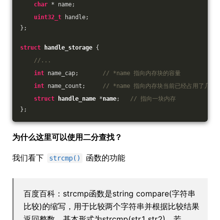
char
 * name;
uint32_t
 handle;
};
struct
handle_storage
 {
//...
int
 name_cap;       
// *name 指向内存块的容量
int
 name_count;     
// *name 指向内存块当前已经占用了几个元
struct
handle_name
 *
name
;
// 指向一块内存
};
为什么这里可以使用二分查找？
我们看下
函数的功能
strcmp()
百度百科：strcmp函数是string compare(字符串
比较)的缩写，用于比较两个字符串并根据比较结果
返回整数。基本形式为strcmp(str1,str2)，若