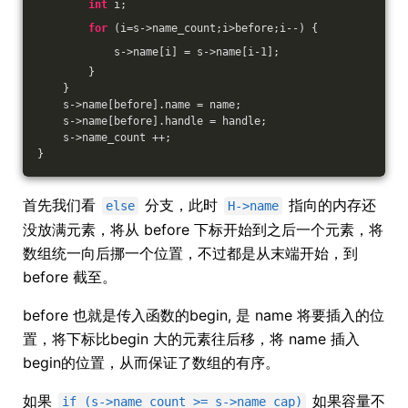
int
 i;
for
 (i=s->name_count;i>before;i--) {
            s->name[i] = s->name[i
-1
];
        }
    }
    s->name[before].name = name;
    s->name[before].handle = handle;
    s->name_count ++;
}
首先我们看
分支，此时
指向的内存还
else
H->name
没放满元素，将从 before 下标开始到之后一个元素，将
数组统一向后挪一个位置，不过都是从末端开始，到
before 截至。
before 也就是传入函数的begin, 是 name 将要插入的位
置，将下标比begin 大的元素往后移，将 name 插入
begin的位置，从而保证了数组的有序。
如果
如果容量不
if (s->name_count >= s->name_cap)