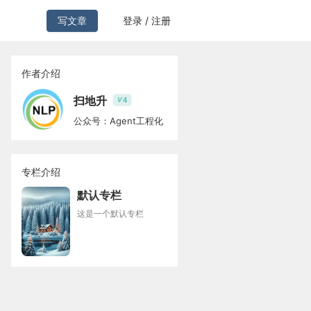
写文章
登录 / 注册
作者介绍
扫地升
4
V
公众号：Agent工程化
专栏介绍
默认专栏
这是一个默认专栏