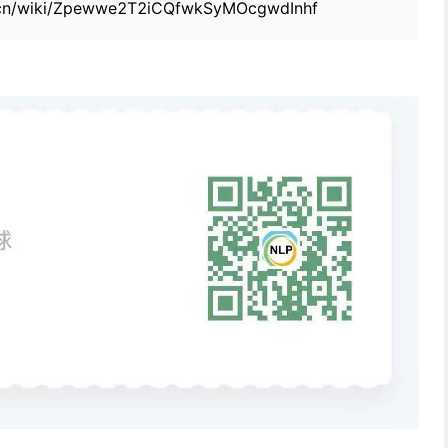
hu.cn/wiki/Zpewwe2T2iCQfwkSyMOcgwdInhf