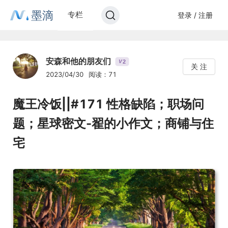
墨滴
专栏
登录 / 注册
安森和他的朋友们
2
V
关 注
2023/04/30
阅读：71
魔王冷饭||#171 性格缺陷；职场问
题；星球密文-翟的小作文；商铺与住
宅