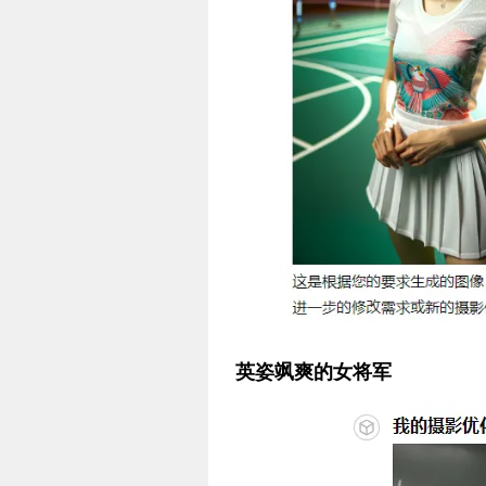
英姿飒爽的女将军