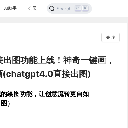
AI助手
会员
K
Search
关 注
0直接出图功能上线！神奇一键画，
hatgpt4.0直接出图)
引入直观的绘图功能，让创意流转更自如
接出图）
点