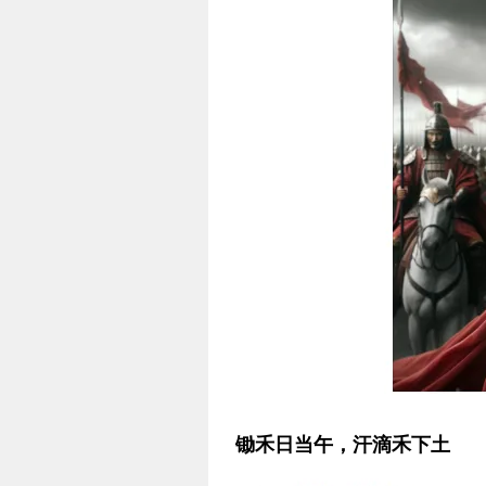
锄禾日当午，汗滴禾下土