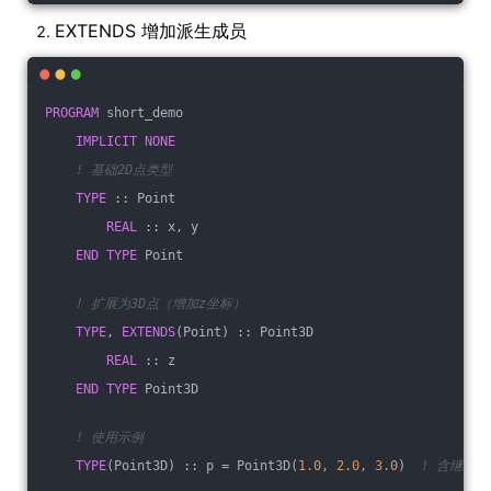
EXTENDS 增加派生成员
PROGRAM
 short_demo
IMPLICIT
NONE
! 基础2D点类型
TYPE
 :: Point
REAL
 :: x, y
END
TYPE
 Point
! 扩展为3D点（增加z坐标）
TYPE
, 
EXTENDS
(Point) :: Point3D
REAL
 :: z
END
TYPE
 Point3D
! 使用示例
TYPE
(Point3D) :: p = Point3D(
1.0
, 
2.0
, 
3.0
)  
! 含继承的