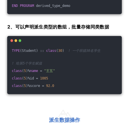
END
PROGRAM
 derived_type_demo
2、可以声明派生类型的数组，批量存储同类数据
TYPE
(Student) :: 
class
(
30
)  
! 一个班级30名学生
! 给第5个学生赋值
class
(
5
)%
name
 = 
"王五"
class
(
5
)%id = 
1005
class
(
5
)%score = 
92.0
派生数据操作