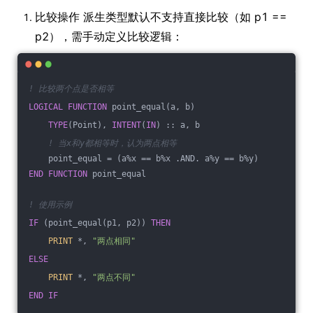
比较操作 派生类型默认不支持直接比较（如 p1 ==
p2），需手动定义比较逻辑：
! 比较两个点是否相等
LOGICAL
FUNCTION
 point_equal(a, b)
TYPE
(Point), 
INTENT
(
IN
) :: a, b
! 当x和y都相等时，认为两点相等
    point_equal = (a%x == b%x .AND. a%y == b%y)
END
FUNCTION
 point_equal
! 使用示例
IF
 (point_equal(p1, p2)) 
THEN
PRINT
 *, 
"两点相同"
ELSE
PRINT
 *, 
"两点不同"
END
IF