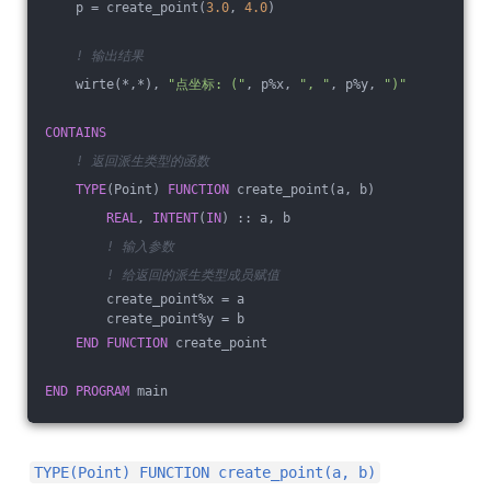
    p = create_point(
3.0
, 
4.0
)
! 输出结果
    wirte(*,*), 
"点坐标: ("
, p%x, 
", "
, p%y, 
")"
CONTAINS
! 返回派生类型的函数
TYPE
(Point) 
FUNCTION
 create_point(a, b)
REAL
, 
INTENT
(
IN
) :: a, b
! 输入参数
! 给返回的派生类型成员赋值
        create_point%x = a
        create_point%y = b
END
FUNCTION
 create_point
END
PROGRAM
 main
TYPE(Point) FUNCTION create_point(a, b)