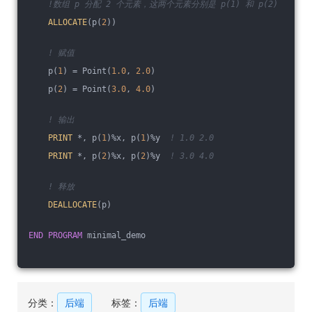
!数组 p 分配 2 个元素，这两个元素分别是 p(1) 和 p(2)
ALLOCATE
(p(
2
))
! 赋值
    p(
1
) = Point(
1.0
, 
2.0
)
    p(
2
) = Point(
3.0
, 
4.0
)
! 输出
PRINT
 *, p(
1
)%x, p(
1
)%y  
! 1.0 2.0
PRINT
 *, p(
2
)%x, p(
2
)%y  
! 3.0 4.0
! 释放
DEALLOCATE
(p)
END
PROGRAM
 minimal_demo
分类：
后端
标签：
后端