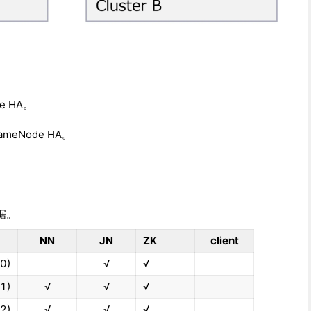
e HA。
meNode HA。
据。
NN
JN
ZK
client
0)
√
√
1)
√
√
√
2)
√
√
√