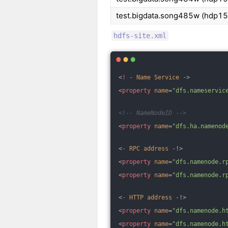
test.bigdata.song485w (hdp15
hdfs-site.xml
<
!
-
Name
Service
-
>
<
property
name
=
"dfs.nameservic
<!-- NameNodeID -->
<
property
name
=
"dfs.ha.namenod
<
-
RPC
address
-
!>
<
property
name
=
"dfs.namenode.r
<
property
name
=
"dfs.namenode.r
<
-
HTTP
address
-
!>
<
property
name
=
"dfs.namenode.h
<
property
name
=
"dfs.namenode.h