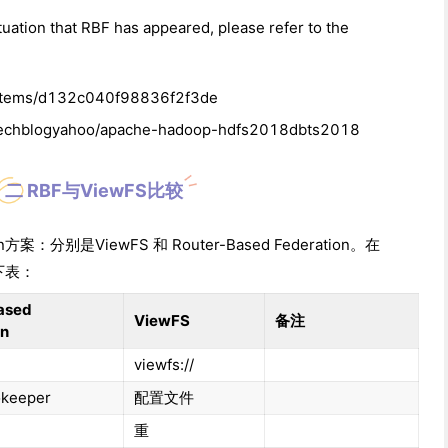
ation that RBF has appeared, please refer to the
ld/items/d132c040f98836f2f3de
t/techblogyahoo/apache-hadoop-hdfs2018dbts2018
二 RBF与ViewFS比较
方案：分别是ViewFS 和 Router-Based Federation。在
如下表：
ased
ViewFS
备注
on
viewfs://
keeper
配置文件
重