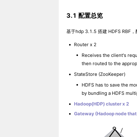
3.1 配置总览
基于hdp 3.1.5 搭建 HDFS RB
Router x 2
Receives the client's req
then routed to the appr
StateStore (ZooKeeper)
HDFS has to save the mou
by bundling a HDFS multip
Hadoop(HDP) cluster x 2
Gateway (Hadoop node that t