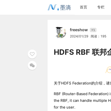
墨滴
首页
专栏
freeshow
1
V
2024/01/29
阅读：195
HDFS RBF 
关于HDFS Federation的介绍
RBF (Router-Based Federation) 
the RBF, it can handle multiple 
for the user.