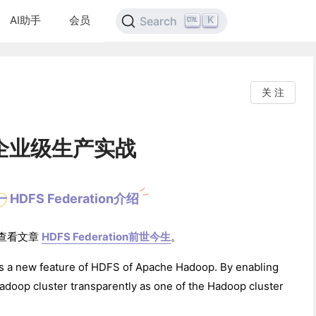
AI助手
会员
K
Search
关 注
联邦企业级生产实战
一 HDFS Federation介绍
，请查看文章
HDFS Federation前世今生
。
is a new feature of HDFS of Apache Hadoop. By enabling
Hadoop cluster transparently as one of the Hadoop cluster