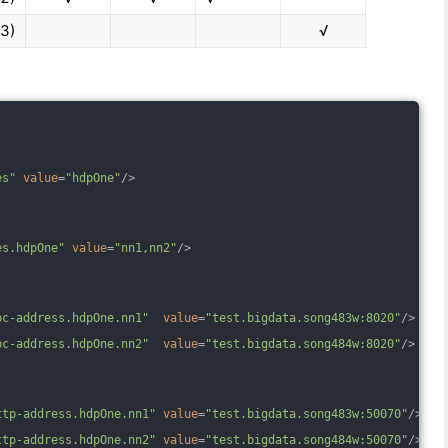
3)
√
es"
value
=
"hdpOne"
/>
es.hdpOne"
value
=
"nn1,nn2"
/>
pc-address.hdpOne.nn1"
value
=
"test.bigdata.song483w:8020"
/>
pc-address.hdpOne.nn2"
value
=
"test.bigdata.song484w:8020"
/>
ttp-address.hdpOne.nn1"
value
=
"test.bigdata.song483w:50070"
/>
ttp-address.hdpOne.nn2"
value
=
"test.bigdata.song484w:50070"
/>