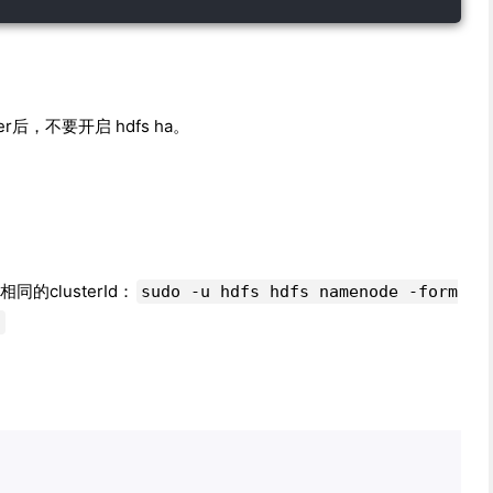
r后，不要开启 hdfs ha。
相同的clusterId：
sudo -u hdfs hdfs namenode -form
d