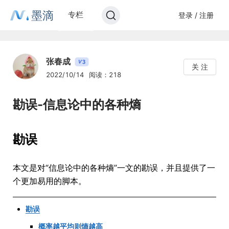
墨滴
专栏
登录 / 注册
张春成
3
V
关 注
2022/10/14
阅读：218
勘误-信息论中的各种熵
勘误
本文是对“信息论中的各种熵”一文的勘误，并且提供了一
个更加易用的脚本。
勘误
概率越平均则熵越高