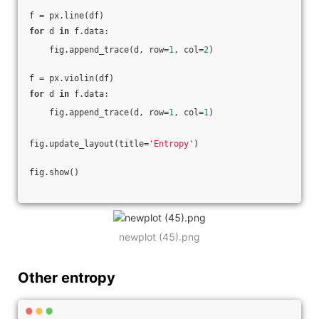
f = px.line(df)
for
 d 
in
 f.data:
    fig.append_trace(d, row=
1
, col=
2
)
f = px.violin(df)
for
 d 
in
 f.data:
    fig.append_trace(d, row=
1
, col=
1
)
fig.update_layout(title=
'Entropy'
)
fig.show()
newplot (45).png
Other entropy