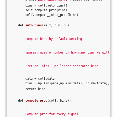
        bins = self.auto_bins()
        self.compute_prob(bins)
        self.compute_joint_prob(bins)
def
auto_bins
(self, num=
100
)
:
'''
        Compute bins by default setting.
        :param: num: A number of how many bins we will use
        :return: bins: Hhe linear seperated bins
        '''
        data = self.data
        bins = np.linspace(np.min(data), np.max(data), num
return
 bins
def
compute_prob
(self, bins)
:
'''
        Compute prob for every signal