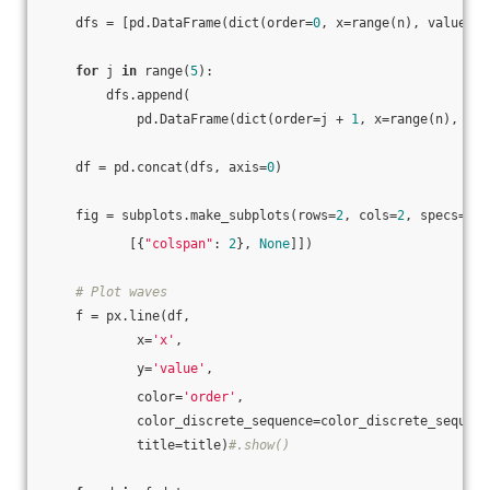
    dfs = [pd.DataFrame(dict(order=
0
, x=range(n), value=da
for
 j 
in
 range(
5
):
        dfs.append(
            pd.DataFrame(dict(order=j + 
1
, x=range(n), val
    df = pd.concat(dfs, axis=
0
)
    fig = subplots.make_subplots(rows=
2
, cols=
2
, specs=[[{
           [{
"colspan"
: 
2
}, 
None
]])
# Plot waves
    f = px.line(df,
            x=
'x'
,
            y=
'value'
,
            color=
'order'
,
            color_discrete_sequence=color_discrete_sequenc
            title=title)
#.show()