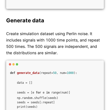
Generate data
Create simulation dataset using Perlin noise. It
includes signals with 1000 time points, and repeat
500 times. The 500 signals are independent, and
the distributions are similar.
def
generate_data
(repeat=
50
, num=
1000
)
:
    data = []
    seeds = [e 
for
 e 
in
 range(num)]
    np.random.shuffle(seeds)
    seeds = seeds[:repeat]
    print(seeds)