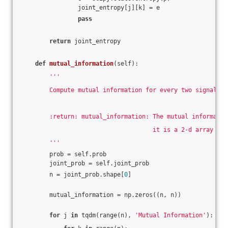
                joint_entropy[j][k] = e
pass
return
 joint_entropy
def
mutual_information
(self)
:
'''
        Compute mutual information for every two signals
        :return: mutual_information: The mutual informatio
                                     it is a 2-d array
        '''
        prob = self.prob
        joint_prob = self.joint_prob
        n = joint_prob.shape[
0
]
        mutual_information = np.zeros((n, n))
for
 j 
in
 tqdm(range(n), 
'Mutual Information'
):