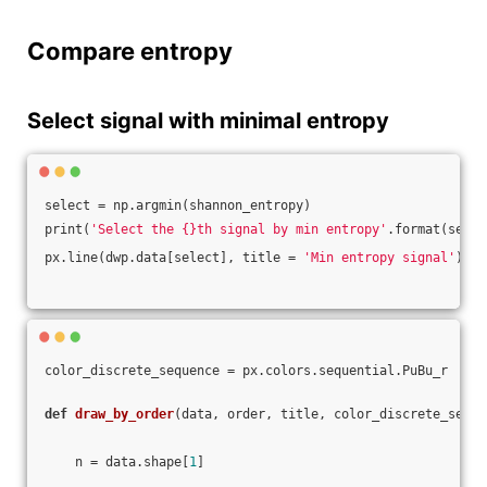
Compare entropy
Select signal with minimal entropy
select = np.argmin(shannon_entropy)
print(
'Select the {}th signal by min entropy'
.format(selec
px.line(dwp.data[select], title = 
'Min entropy signal'
).sh
color_discrete_sequence = px.colors.sequential.PuBu_r
def
draw_by_order
(data, order, title, color_discrete_seque
    n = data.shape[
1
]