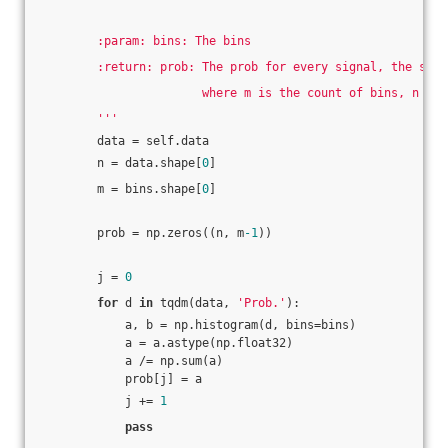
        :param: bins: The bins
        :return: prob: The prob for every signal, the shap
                       where m is the count of bins, n is 
        '''
        data = self.data
        n = data.shape[
0
]
        m = bins.shape[
0
]
        prob = np.zeros((n, m
-1
))
        j = 
0
for
 d 
in
 tqdm(data, 
'Prob.'
):
            a, b = np.histogram(d, bins=bins)
            a = a.astype(np.float32)
            a /= np.sum(a)
            prob[j] = a
            j += 
1
pass