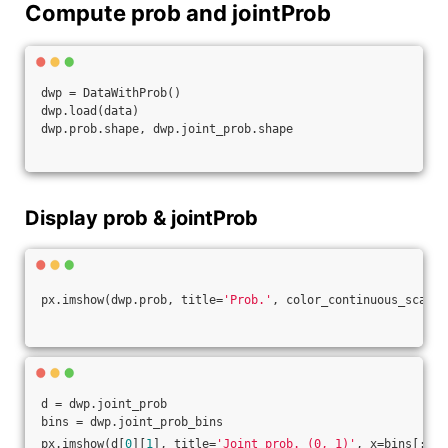
Compute prob and jointProb
dwp = DataWithProb()
dwp.load(data)
dwp.prob.shape, dwp.joint_prob.shape
Display prob & jointProb
px.imshow(dwp.prob, title=
'Prob.'
, color_continuous_scale=
d = dwp.joint_prob
bins = dwp.joint_prob_bins
px.imshow(d[
0
][
1
], title=
'Joint prob. (0, 1)'
, x=bins[:
-1
]