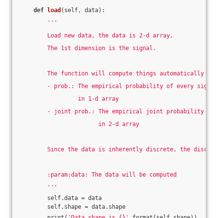
def
load
(self, data)
:
'''
        Load new data, the data is 2-d array,
        The 1st dimension is the signal.
        The function will compute things automatically
        - prob.: The empirical probability of every signal
                 in 1-d array
        - joint prob.: The empirical joint probability of 
                       in 2-d array
        Since the data is inherently discrete, the discret
        :param:data: The data will be computed
        '''
        self.data = data
        self.shape = data.shape
        print(
'Data shape is {}'
.format(self.shape))