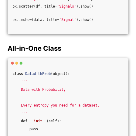
px.scatter(df, title=
'Signals'
).show()
px.imshow(data, title=
'Signal'
).show()
All-in-One Class
class
DataWithProb
(object)
:
'''
    Data with Probability
    Every entropy you need for a dataset.
    '''
def
__init__
(self)
:
pass