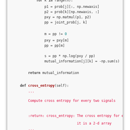
for
 k 
in
 range(n):
                p1 = prob[j][:, np.newaxis]
                p2 = prob[k][np.newaxis, :]
                pxy = np.matmul(p1, p2)
                pp = joint_prob[j, k]
                m = pp != 
0
                pxy = pxy[m]
                pp = pp[m]
                s = pp * np.log(pxy / pp)
                mutual_information[j][k] = -np.sum(s)
return
 mutual_information
def
cross_entropy
(self)
:
'''
        Compute cross entropy for every two signals
        :return: cross_entropy: The cross entropy for ever
                                it is a 2-d array