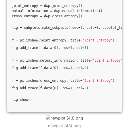
joint_entropy = dwp.joint_entropy()
mutual_information = dwp.mutual_information()
cross_entropy = dwp.cross_entropy()
fig = subplots.make_subplots(rows=
1
, cols=
3
, subplot_title
f = px.imshow(joint_entropy, title=
'Joint Entropy'
)
fig.add_trace(f.data[
0
], row=
1
, col=
1
)
f = px.imshow(mutual_information, title=
'Joint Entropy'
)
fig.add_trace(f.data[
0
], row=
1
, col=
2
)
f = px.imshow(cross_entropy, title=
'Joint Entropy'
)
fig.add_trace(f.data[
0
], row=
1
, col=
3
)
fig.show()
newplot (43).png