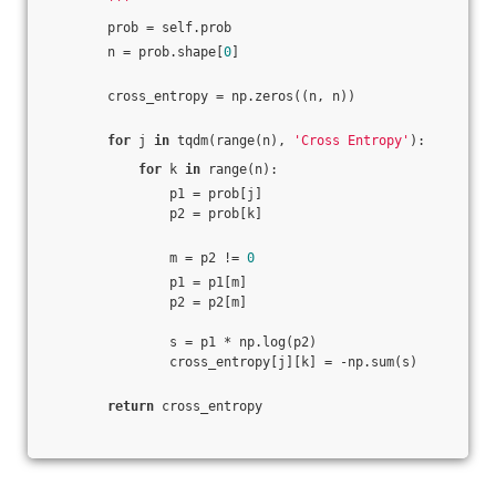
        '''
        prob = self.prob
        n = prob.shape[
0
]
        cross_entropy = np.zeros((n, n))
for
 j 
in
 tqdm(range(n), 
'Cross Entropy'
):
for
 k 
in
 range(n):
                p1 = prob[j]
                p2 = prob[k]
                m = p2 != 
0
                p1 = p1[m]
                p2 = p2[m]
                s = p1 * np.log(p2)
                cross_entropy[j][k] = -np.sum(s)
return
 cross_entropy