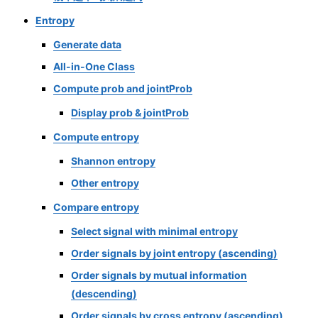
Entropy
Generate data
All-in-One Class
Compute prob and jointProb
Display prob & jointProb
Compute entropy
Shannon entropy
Other entropy
Compare entropy
Select signal with minimal entropy
Order signals by joint entropy (ascending)
Order signals by mutual information
(descending)
Order signals by cross entropy (ascending)