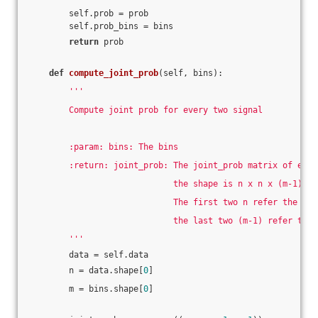
        self.prob = prob
        self.prob_bins = bins
return
 prob
def
compute_joint_prob
(self, bins)
:
'''
        Compute joint prob for every two signal
        :param: bins: The bins
        :return: joint_prob: The joint_prob matrix of ever
                             the shape is n x n x (m-1) x 
                             The first two n refer the sig
                             the last two (m-1) refer the 
        '''
        data = self.data
        n = data.shape[
0
]
        m = bins.shape[
0
]