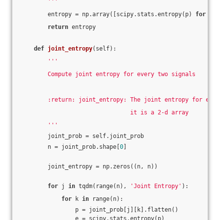
        '''
        entropy = np.array([scipy.stats.entropy(p) 
for
 p 
i
return
 entropy
def
joint_entropy
(self)
:
'''
        Compute joint entropy for every two signals
        :return: joint_entropy: The joint entropy for ever
                                it is a 2-d array
        '''
        joint_prob = self.joint_prob
        n = joint_prob.shape[
0
]
        joint_entropy = np.zeros((n, n))
for
 j 
in
 tqdm(range(n), 
'Joint Entropy'
):
for
 k 
in
 range(n):
                p = joint_prob[j][k].flatten()
                e = scipy.stats.entropy(p)