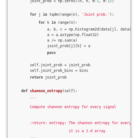
        joint_prob = np.zeros((n, n, m
-1
, m
-1
))
for
 j 
in
 tqdm(range(n), 
'Joint prob.'
):
for
 k 
in
 range(n):
                a, b, c = np.histogram2d(data[j], data[k],
                a = a.astype(np.float32)
                a /= np.sum(a)
                joint_prob[j][k] = a
pass
        self.joint_prob = joint_prob
        self.joint_prob_bins = bins
return
 joint_prob
def
shannon_entropy
(self)
:
'''
        Compute shannon entropy for every signal
        :return: entropy: The shannon entropy for every si
                          it is a 1-d array