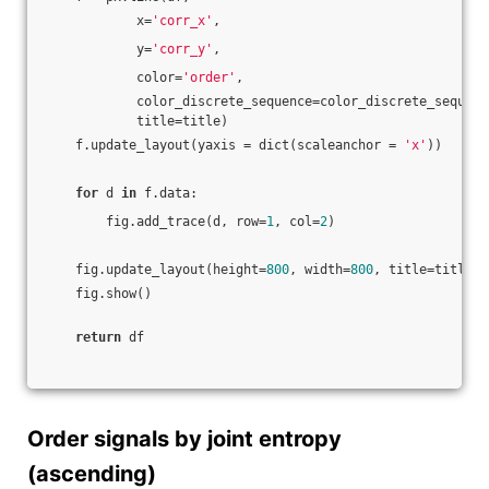
            x=
'corr_x'
,
            y=
'corr_y'
,
            color=
'order'
,
            color_discrete_sequence=color_discrete_sequenc
            title=title)
    f.update_layout(yaxis = dict(scaleanchor = 
'x'
))
for
 d 
in
 f.data:
        fig.add_trace(d, row=
1
, col=
2
)
    fig.update_layout(height=
800
, width=
800
, title=title)
    fig.show()
return
 df
Order signals by joint entropy
(ascending)