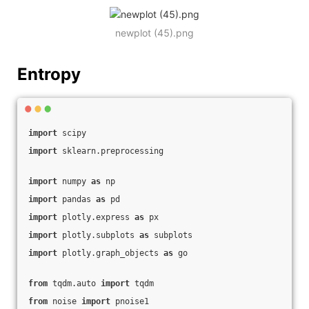
newplot (45).png
Entropy
import
 scipy
import
 sklearn.preprocessing
import
 numpy 
as
 np
import
 pandas 
as
 pd
import
 plotly.express 
as
 px
import
 plotly.subplots 
as
 subplots
import
 plotly.graph_objects 
as
 go
from
 tqdm.auto 
import
 tqdm
from
 noise 
import
 pnoise1