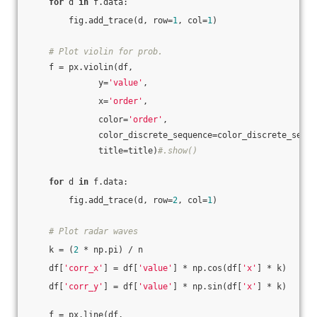
for
 d 
in
 f.data:
        fig.add_trace(d, row=
1
, col=
1
)
# Plot violin for prob.
    f = px.violin(df,
              y=
'value'
,
              x=
'order'
,
              color=
'order'
,
              color_discrete_sequence=color_discrete_seque
              title=title)
#.show()
for
 d 
in
 f.data:
        fig.add_trace(d, row=
2
, col=
1
)
# Plot radar waves
    k = (
2
 * np.pi) / n
    df[
'corr_x'
] = df[
'value'
] * np.cos(df[
'x'
] * k)
    df[
'corr_y'
] = df[
'value'
] * np.sin(df[
'x'
] * k)
    f = px.line(df,