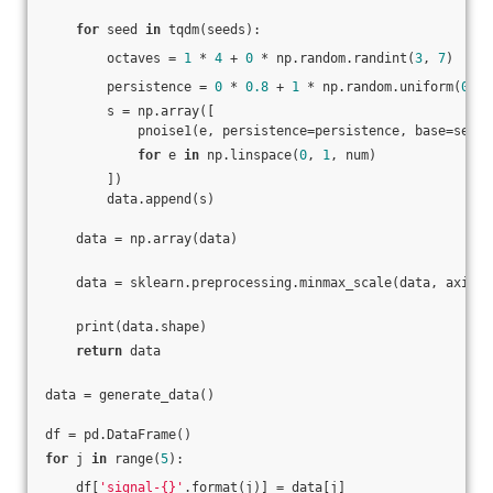
for
 seed 
in
 tqdm(seeds):
        octaves = 
1
 * 
4
 + 
0
 * np.random.randint(
3
, 
7
)
        persistence = 
0
 * 
0.8
 + 
1
 * np.random.uniform(
0.7
,
        s = np.array([
            pnoise1(e, persistence=persistence, base=seed,
for
 e 
in
 np.linspace(
0
, 
1
, num)
        ])
        data.append(s)
    data = np.array(data)
    data = sklearn.preprocessing.minmax_scale(data, axis=
1
    print(data.shape)
return
 data
data = generate_data()
df = pd.DataFrame()
for
 j 
in
 range(
5
):
    df[
'signal-{}'
.format(j)] = data[j]