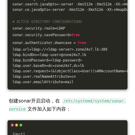
sonar.search.javaOpts=-server -Xms512m -Xmx512m -XX:+HeapD
sonar.ce.javaOpts=-server -Xms512m -Xmx512m -XX:+HeapDumpO
# ACTIVE DIRECTORY CONFIGURATIONS
sonar.security.realm=LDAP
sonar.security.savePassword=
true
sonar.authenticator.downcase = 
true
ldap.url=ldap://<ldap-server>.zone24x7.lk:389
ldap.bindDn=<ldap-user>@zone24x7.lk
ldap.bindPassword=<ldap-password>
ldap.user.baseDn=dc=zone24x7,dc=lk
ldap.user.request=(&(objectClass=User)(sAMAccountName={log
ldap.user.realNameAttribute=cn
ldap.user.emailAttribute=mail
创建sonar开启启动，在
/etc/systemd/system/sonar.
文件加入如下内容：
service
[Unit]