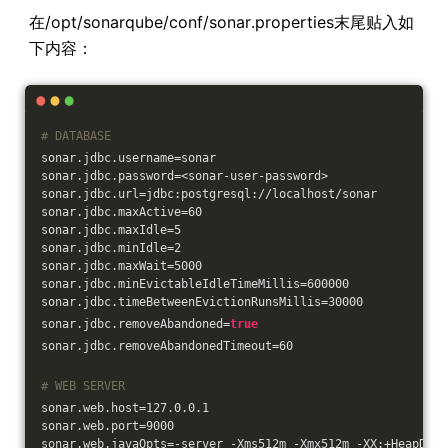
在/opt/sonarqube/conf/sonar.properties末尾贴入如
下内容：
# DATABASE
sonar.jdbc.username=sonar
sonar.jdbc.password=<sonar-user-password>
sonar.jdbc.url=jdbc:postgresql://localhost/sonar
sonar.jdbc.maxActive=60
sonar.jdbc.maxIdle=5
sonar.jdbc.minIdle=2
sonar.jdbc.maxWait=5000
sonar.jdbc.minEvictableIdleTimeMillis=600000
sonar.jdbc.timeBetweenEvictionRunsMillis=30000
sonar.jdbc.removeAbandoned=
true
sonar.jdbc.removeAbandonedTimeout=60
# WEB SERVER
sonar.web.host=127.0.0.1
sonar.web.port=9000
sonar.web.javaOpts=-server -Xms512m -Xmx512m -XX:+HeapDump