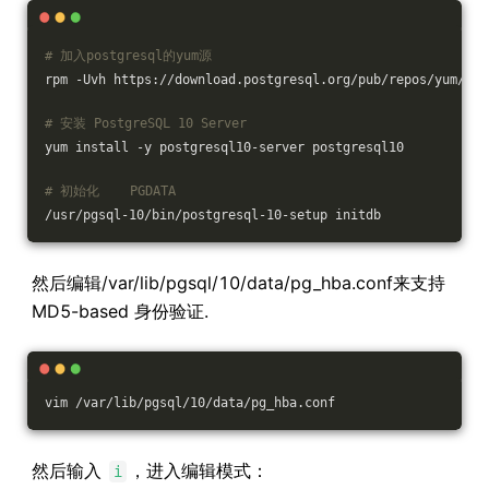
# 加入postgresql的yum源
rpm -Uvh https://download.postgresql.org/pub/repos/yum/10/
# 安装 PostgreSQL 10 Server
yum install -y postgresql10-server postgresql10
# 初始化    PGDATA
/usr/pgsql-10/bin/postgresql-10-setup initdb
然后编辑/var/lib/pgsql/10/data/pg_hba.conf来支持
MD5-based 身份验证.
vim /var/lib/pgsql/10/data/pg_hba.conf
然后输入
，进入编辑模式：
i