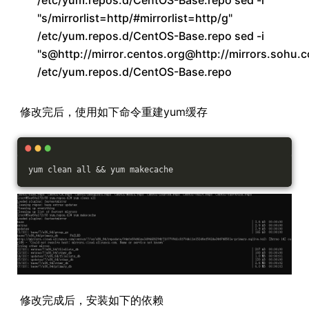
"s/mirrorlist=http/#mirrorlist=http/g"
/etc/yum.repos.d/CentOS-Base.repo sed -i
"s@http://mirror.centos.org@http://mirrors.sohu
/etc/yum.repos.d/CentOS-Base.repo
修改完后，使用如下命令重建yum缓存
yum clean all && yum makecache
修改完成后，安装如下的依赖