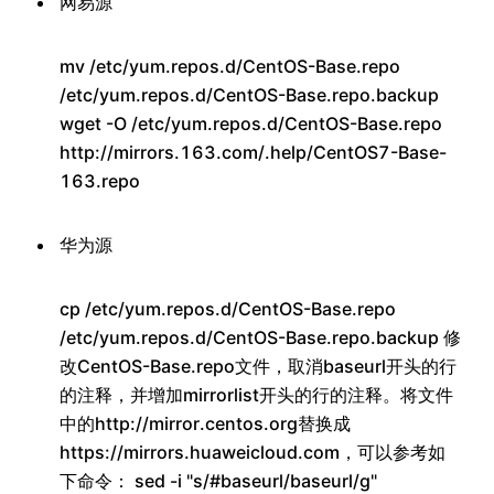
网易源
mv /etc/yum.repos.d/CentOS-Base.repo
/etc/yum.repos.d/CentOS-Base.repo.backup
wget -O /etc/yum.repos.d/CentOS-Base.repo
http://mirrors.163.com/.help/CentOS7-Base-
163.repo
华为源
cp /etc/yum.repos.d/CentOS-Base.repo
/etc/yum.repos.d/CentOS-Base.repo.backup 修
改CentOS-Base.repo文件，取消baseurl开头的行
的注释，并增加mirrorlist开头的行的注释。将文件
中的http://mirror.centos.org替换成
https://mirrors.huaweicloud.com，可以参考如
下命令： sed -i "s/#baseurl/baseurl/g"