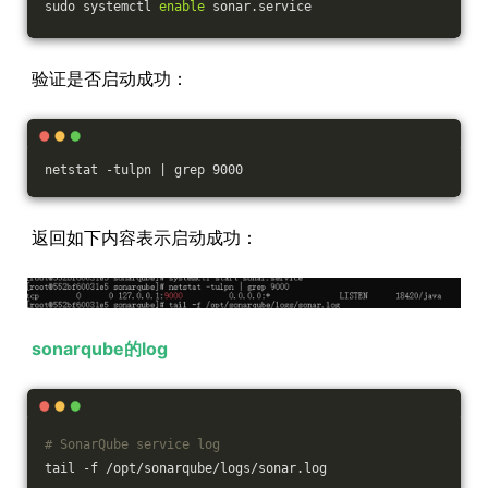
sudo systemctl 
enable
 sonar.service
验证是否启动成功：
netstat -tulpn | grep 9000
返回如下内容表示启动成功：
sonarqube的log
# SonarQube service log
tail -f /opt/sonarqube/logs/sonar.log