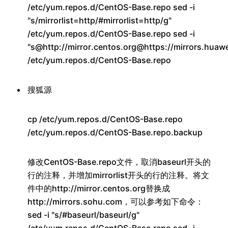
/etc/yum.repos.d/CentOS-Base.repo sed -i
"s/mirrorlist=http/#mirrorlist=http/g"
/etc/yum.repos.d/CentOS-Base.repo sed -i
"s@http://mirror.centos.org@https://mirrors.hua
/etc/yum.repos.d/CentOS-Base.repo
搜狐源
cp /etc/yum.repos.d/CentOS-Base.repo
/etc/yum.repos.d/CentOS-Base.repo.backup
修改CentOS-Base.repo文件，取消baseurl开头的
行的注释，并增加mirrorlist开头的行的注释。将文
件中的http://mirror.centos.org替换成
http://mirrors.sohu.com，可以参考如下命令：
sed -i "s/#baseurl/baseurl/g"
/etc/yum.repos.d/CentOS-Base.repo sed -i