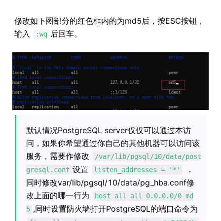
修改如下图部分的红色框内的为md5后，按ESC按钮，
输入
后回车。
:wq
默认情况PostgreSQL server仅仅可以通过本访
问，如果你希望通过你自己的其他机器可以访问该
服务，需要作修改
/var/lib/pgsql/10/data/post
设置
，
gresql.conf
listen_addresses = '*'
同时修改var/lib/pgsql/10/data/pg_hba.conf修
改上面的哪一行为
host all all 0.0.0.0/0 md
,同时设置防火墙打开PostgreSQL的端口命令为
5