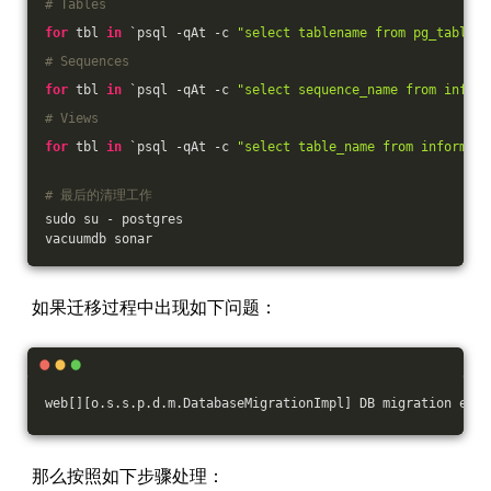
# Tables
for
 tbl 
in
 `psql -qAt -c 
"select tablename from pg_tables 
# Sequences
for
 tbl 
in
 `psql -qAt -c 
"select sequence_name from inform
# Views
for
 tbl 
in
 `psql -qAt -c 
"select table_name from informati
# 最后的清理工作
sudo su - postgres
vacuumdb sonar
如果迁移过程中出现如下问题：
web[][o.s.s.p.d.m.DatabaseMigrationImpl] DB migration ende
那么按照如下步骤处理：