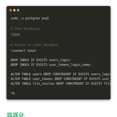
sudo -u postgres psql
# Show databases
\list
# Switch to sonar database
\connect sonar
DROP INDEX IF EXISTS users_login;
DROP INDEX IF EXISTS user_tokens_login_name;
ALTER TABLE users DROP CONSTRAINT IF EXISTS users_login;
ALTER TABLE user_tokens DROP CONSTRAINT IF EXISTS user_tok
ALTER TABLE file_sources DROP CONSTRAINT IF EXISTS file_so
\q
容器化