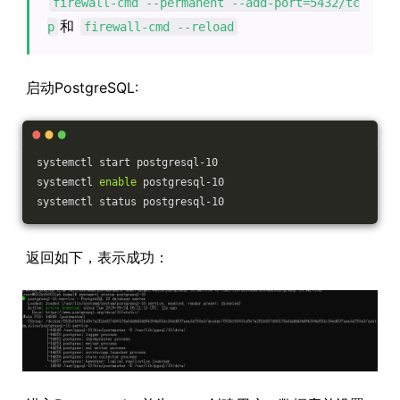
firewall-cmd --permanent --add-port=5432/tc
和
p
firewall-cmd --reload
启动PostgreSQL:
systemctl start postgresql-10
systemctl 
enable
 postgresql-10
systemctl status postgresql-10
返回如下，表示成功：