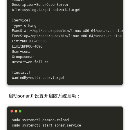
Description=SonarQube Server
After=syslog.target network.target
[Service]
Type=forking
ExecStart=/opt/sonarqube/bin/linux-x86-64/sonar.sh start
ExecStop=/opt/sonarqube/bin/linux-x86-64/sonar.sh stop
LimitNOFILE=65536
LimitNPROC=4096
User=sonar
Group=sonar
Restart=on-failure
[Install]
WantedBy=multi-user.target
启动sonar并设置开启随系统启动：
sudo systemctl daemon-reload
sudo systemctl start sonar.service