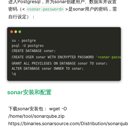
进入Postgresql，并为sonar创建用户、数据库并设置
密码（<
>是sonar用户的密码，需
<sonar-password>
自行设定）：
su - postgre 
psql -U postgres
CREATE DATABASE sonar;
CREATE USER sonar WITH ENCRYPTED PASSWORD 
'<sonar-password
GRANT ALL PRIVILEGES ON DATABASE sonar TO sonar;
ALTER DATABASE sonar OWNER TO sonar;
\q
sonar安装和配置
下载sonar安装包： wget -O
/home/tool/sonarqube.zip
https://binaries.sonarsource.com/Distribution/sonarqu