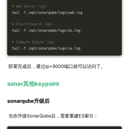
# Web Server logs
tail -f /opt/sonarqube/logs/web.log
# ElasticSearch logs
tail -f /opt/sonarqube/logs/es.log
# Compute Engine logs
tail -f /opt/sonarqube/logs/ce.log
部署完成后，通过ip+9000端口就可以访问了。
sonar其他keypoint
sonarqube升级后
当你升级SonarQube后，需要重建ES索引：