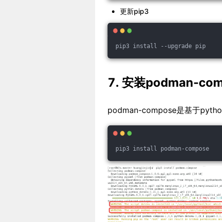
更新pip3
pip3 install --upgrade pip
7. 安装podman-com
podman-compose是基于py
pip3 install podman-compose