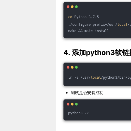
cd
 Python-3.7.5
./configure prefix=/usr/
local
/
make && make install
4. 添加python3软
ln -s /usr/
local
/python3/bin/p
测试是否安装成功
python3 -V