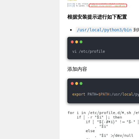
根据安装提示进行如下配置
到
/usr/local/python3/bin
vi /etc/profile
添加内容
export
 PATH=
$PATH
:/usr/
local
/p