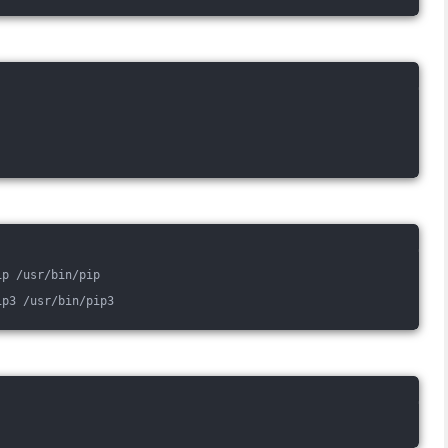
ip /usr/bin/pip
ip3 /usr/bin/pip3