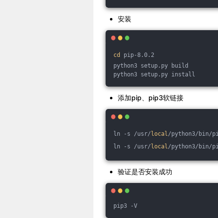
安装
cd
 pip-8.0.2
python3 setup.py build
python3 setup.py install
添加pip、pip3软链接
ln -s /usr/
local
/python3/bin/p
ln -s /usr/
local
/python3/bin/p
验证是否安装成功
pip3 -V