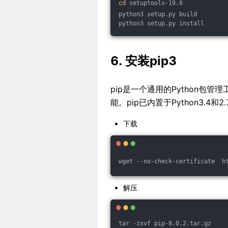
cd
 setuptools-19.6
python3 setup.py build
python3 setup.py install
6. 安装pip3
pip是一个通用的Python包
能。pip已内置于Python3.
下载
wget --no-check-certificate  h
解压
tar -zxvf pip-8.0.2.tar.gz