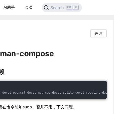
AI助手
会员
K
Search
关 注
man-compose
依赖
2-devel openssl-devel ncurses-devel sqlite-devel readline-devel 
在命令前加sudo，否则不用，下文同理。