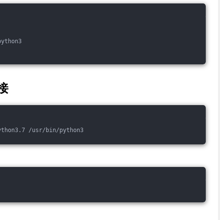
python3
链接
ython3.7 /usr/bin/python3