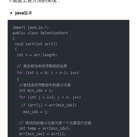
java
版本
import java.io.*;
public class SelectionSort
{
 void sort(int arr[])
 {
  int n = arr.length;
  // 逐步移动未排序数组的边界
for
 (int i = 0; i < n-1; i++)
  {
   //查找未排序数组中的最小元素
   int min_idx = i;
for
 (int j = i+1; j < n; j++)
if
 (arr[j] < arr[min_idx])
     min_idx = j;
   // 将找到的最小元素与第一个元素进行交换
   int temp = arr[min_idx];
   arr[min_idx] = arr[i];