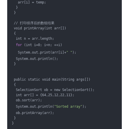
   arr[i] = temp;
  }
 }
 // 打印排序后的数组结果
 void printArray(int arr[])
 {
  int n = arr.length;
for
 (int i=0; i<n; ++i)
   System.out.print(arr[i]+
" "
);
  System.out.println();
 }
 public static void main(String args[])
 {
  SelectionSort ob = new SelectionSort();
  int arr[] = {64,25,12,22,11};
  ob.sort(arr);
  System.out.println(
"Sorted array"
);
  ob.printArray(arr);
 }
}