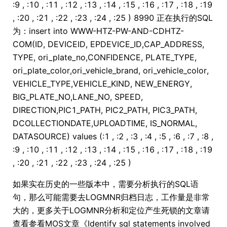
:9 , :10 , :11 , :12 , :13 , :14 , :15 , :16 , :17 , :18 , :19
, :20 , :21 , :22 , :23 , :24 , :25 ) 8990 正在执行的SQL
为：insert into WWW-HTZ-PW-AND-CDHTZ-
COM(ID, DEVICEID, EPDEVICE_ID,CAP_ADDRESS,
TYPE, ori_plate_no,CONFIDENCE, PLATE_TYPE,
ori_plate_color,ori_vehicle_brand, ori_vehicle_color,
VEHICLE_TYPE,VEHICLE_KIND, NEW_ENERGY,
BIG_PLATE_NO,LANE_NO, SPEED,
DIRECTION,PIC1_PATH, PIC2_PATH, PIC3_PATH,
DCOLLECTIONDATE,UPLOADTIME, IS_NORMAL,
DATASOURCE) values (:1 , :2 , :3 , :4 , :5 , :6 , :7 , :8 ,
:9 , :10 , :11 , :12 , :13 , :14 , :15 , :16 , :17 , :18 , :19
, :20 , :21 , :22 , :23 , :24 , :25 )
如果实在历史的一些版本中，需要分析执行的SQL语
句，那么可能需要去LOGMNR归档日志，工作量是非常
大的，更多关于LOGMNR分析和定位产生死锁的文章请
查看参看MOS文章《Identify sql statements involved