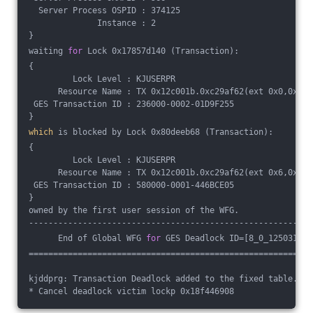
  Server Process OSPID : 374125
              Instance : 2
}
waiting 
for
 Lock 0x17857d140 (Transaction):
{
         Lock Level : KJUSERPR
      Resource Name : TX 0x12c001b.0xc29af62(ext 0x0,0x0)
 GES Transaction ID : 236000-0002-01D9F255
}
which
 is blocked by Lock 0x80deeb68 (Transaction):
{
         Lock Level : KJUSERPR
      Resource Name : TX 0x12c001b.0xc29af62(ext 0x6,0x0)
 GES Transaction ID : 580000-0001-446BCE05
}
owned by the first user session of the WFG.
----------------------------------------------------------
      End of Global WFG 
for
 GES Deadlock ID=[8_0_125031]
==========================================================
kjddprg: Transaction Deadlock added to the fixed table.
* Cancel deadlock victim lockp 0x18f446908