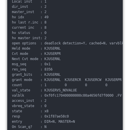
Local inst    : 1
dir_inst      : 2
master_inst   : 2
hv idx        : 49
hv last r.inc : 8
current inc   : 8
hv status     : 0
hv master inst: 2
open options  : deadlock detection=Y, cached=N, varvblk=N,
Held mode     : KJUSERNL
Cvt mode      : KJUSERPR
Next Cvt mode : KJUSERNL
msg_seq       : 0x1
res_seq       : 8356
grant_bits    : KJUSERNL 
grant mode    : KJUSERNL  KJUSERCR  KJUSERCW  KJUSERPR  KJ
count         : 1         0         0         0         0 
val_state     : KJUSERVS_NOVALUE
valblk        : 0xf0fc170400000000c00a4656fd7f0000 .FV
access_inst   : 2
vbreq_state   : 0
state         : x8
resp          : 0x1f87ae58c0
entry         : DIR=N, MASTER=N
On Scan_q?    : N