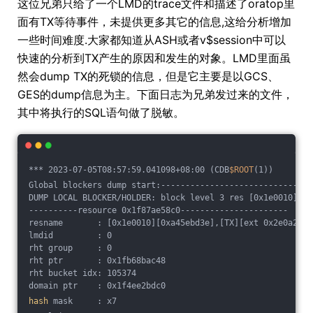
这位兄弟只给了一个LMD的trace文件和描述了oratop里
面有TX等待事件，未提供更多其它的信息,这给分析增加
一些时间难度.大家都知道从ASH或者v$session中可以
快速的分析到TX产生的原因和发生的对象。LMD里面虽
然会dump TX的死锁的信息，但是它主要是以GCS、
GES的dump信息为主。下面日志为兄弟发过来的文件，
其中将执行的SQL语句做了脱敏。
*** 2023-07-05T08:57:59.041098+08:00 (CDB
$ROOT
(1))
Global blockers dump start:-------------------------------
DUMP LOCAL BLOCKER/HOLDER: block level 3 res [0x1e0010][0x
----------resource 0x1f87ae58c0----------------------
resname       : [0x1e0010][0xa45ebd3e],[TX][ext 0x2e0a278f
lmdid         : 0
rht group     : 0
rht ptr       : 0x1fb68bac48
rht bucket idx: 105374
domain ptr    : 0x1f4ee2bdc0
hash
 mask     : x7