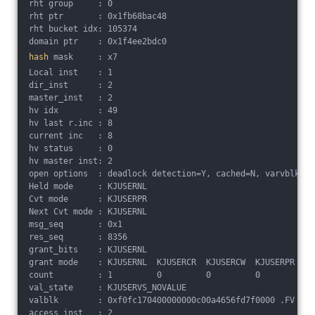
rht group     : 0
rht ptr       : 0x1fb68bac48
rht bucket idx: 105374
domain ptr    : 0x1f4ee2bdc0
hash
 mask     : x7
Local inst    : 1
dir_inst      : 2
master_inst   : 2
hv idx        : 49
hv last r.inc : 8
current inc   : 8
hv status     : 0
hv master inst: 2
open options  : deadlock detection=Y, cached=N, varvblk=N,
Held mode     : KJUSERNL
Cvt mode      : KJUSERPR
Next Cvt mode : KJUSERNL
msg_seq       : 0x1
res_seq       : 8356
grant_bits    : KJUSERNL 
grant mode    : KJUSERNL  KJUSERCR  KJUSERCW  KJUSERPR  KJ
count         : 1         0         0         0         0 
val_state     : KJUSERVS_NOVALUE
valblk        : 0xf0fc170400000000c00a4656fd7f0000 .FV
access_inst   : 2