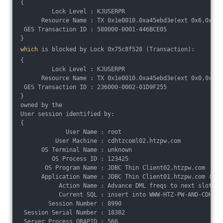
{
         Lock Level : KJUSERPR
      Resource Name : TX 0x1e0010.0xa45ebd3e(ext 0x6,0x0)
 GES Transaction ID : 580000-0001-446BCE05
}
which
 is blocked by Lock 0x75c8f528 (Transaction):
{
         Lock Level : KJUSERPR
      Resource Name : TX 0x1e0010.0xa45ebd3e(ext 0x0,0x0)
 GES Transaction ID : 236000-0002-01D9F255
}
owned by the
User session identified by:
{
             User Name : root
          User Machine : cdhtzcoml02.htzpw.com
      OS Terminal Name : unknown
         OS Process ID : 123425
       OS Program Name : JDBC Thin Client02.htzpw.com
      Application Name : JDBC Thin Client01.htzpw.com (TNS
           Action Name : Advance DML freqs to next slotest
           Current SQL : insert into WWW-HTZ-PW-AND-CDHTZ-
        Session Number : 8990
 Session Serial Number : 18382
 Server Process ORAPID : 566