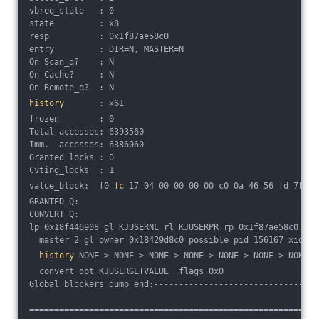
vbreq_state   : 0
state         : x8
resp          : 0x1f87ae58c0
entry         : DIR=N, MASTER=N
On Scan_q?    : N
On Cache?     : N
On Remote_q?  : N
history
       : x61
frozen        : 0
Total accesses: 6393560
Imm.  accesses: 6386060
Granted_locks : 0 
Cvting_locks  : 1 
value_block:  f0 
fc
 17 04 00 00 00 00 c0 0a 46 56 fd 7f 00
GRANTED_Q: 
CONVERT_Q: 
lp 0x18f446908 gl KJUSERNL rl KJUSERPR rp 0x1f87ae58c0 [0x
  master 2 gl owner 0x18429d8c0 possible pid 156167 xid 58
history
 NONE > NONE > NONE > NONE > NONE > NONE > NONE >
  convert opt KJUSERGETVALUE  flags 0x0
Global blockers dump end:---------------------------------
==========================================================