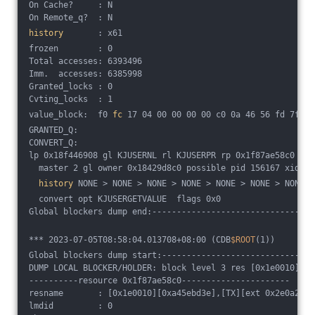
On Cache?     : N
On Remote_q?  : N
history
       : x61
frozen        : 0
Total accesses: 6393496
Imm.  accesses: 6385998
Granted_locks : 0 
Cvting_locks  : 1 
value_block:  f0 
fc
 17 04 00 00 00 00 c0 0a 46 56 fd 7f 00
GRANTED_Q: 
CONVERT_Q: 
lp 0x18f446908 gl KJUSERNL rl KJUSERPR rp 0x1f87ae58c0 [0x
  master 2 gl owner 0x18429d8c0 possible pid 156167 xid 58
history
 NONE > NONE > NONE > NONE > NONE > NONE > NONE >
  convert opt KJUSERGETVALUE  flags 0x0
Global blockers dump end:---------------------------------
*** 2023-07-05T08:58:04.013708+08:00 (CDB
$ROOT
(1))
Global blockers dump start:-------------------------------
DUMP LOCAL BLOCKER/HOLDER: block level 3 res [0x1e0010][0x
----------resource 0x1f87ae58c0----------------------
resname       : [0x1e0010][0xa45ebd3e],[TX][ext 0x2e0a278f
lmdid         : 0