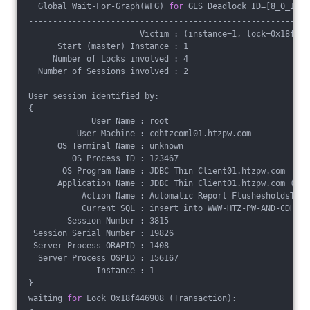
  Global Wait-For-Graph(WFG) 
for
 GES Deadlock ID=[8_0_1250
----------------------------------------------------------
                       Victim : (instance=1, lock=0x18f446
      Start (master) Instance : 1
     Number of Locks involved : 4
  Number of Sessions involved : 2
User session identified by:
{
             User Name : root
          User Machine : cdhtzcoml01.htzpw.com
      OS Terminal Name : unknown
         OS Process ID : 123467
       OS Program Name : JDBC Thin Client01.htzpw.com
      Application Name : JDBC Thin Client01.htzpw.com (TNS
           Action Name : Automatic Report FlushesholdsTESt
           Current SQL : insert into WWW-HTZ-PW-AND-CDHTZ-
        Session Number : 3815
 Session Serial Number : 19826
 Server Process ORAPID : 1408
  Server Process OSPID : 156167
              Instance : 1
}
waiting 
for
 Lock 0x18f446908 (Transaction):