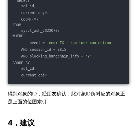
  SELECT
    sql_id,
    current_obj
#,
    COUNT(*)
FROM
    sys.t_ash_20230707
WHERE
        event = 
'enq: TX - row lock contention'
    AND session_id = 3815
    AND blocking_hangchain_info = 
'Y'
GROUP BY
    sql_id,
    current_obj
#
得到对象的ID，经朋友确认，此对象ID所对应的对象正
是上面的位图索引
4，建议