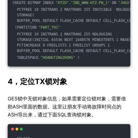
CREATE BITMAP INDEX 
"HTZO"
.
"IND_WWW-HTZ-PW_1"
 ON 
"JHGX"
.
"W
  PCTFREE 10 INITRANS 2 MAXTRANS 255 INVISIBLE  NOLOGGING 
  STORAGE(
  BUFFER_POOL DEFAULT FLASH_CACHE DEFAULT CELL_FLASH_CACHE
 (PARTITION 
"PART_T01"
  PCTFREE 10 INITRANS 2 MAXTRANS 255 NOLOGGING 
  STORAGE(INITIAL 65536 NEXT 1048576 MINEXTENTS 1 MAXEXTEN
  PCTINCREASE 0 FREELISTS 1 FREELIST GROUPS 1
  BUFFER_POOL DEFAULT FLASH_CACHE DEFAULT CELL_FLASH_CACHE
  TABLESPACE 
"HUANGTINGZHONG"
 )  
4，定位TX锁对象
GES锁中无锁对象信息，如果需要定位锁对象，需要借
助ASH里面的数据。这里让朋友手动将故障时间点的
ASH导出来，通过下面SQL查询锁对象。