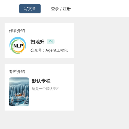
写文章
登录 / 注册
作者介绍
扫地升
4
V
公众号：Agent工程化
专栏介绍
默认专栏
这是一个默认专栏