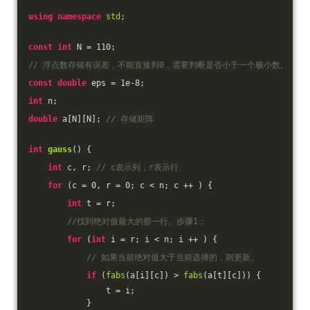
using
namespace
std
;
const
int
 N = 
110
;
// 浮点数存储有误差，不能直接判0，需要判断是否小于一个极小数。
const
double
 eps = 
1e-8
;
int
 n;
double
 a[N][N]; 
// 存储矩阵
int
gauss
()
{
int
 c, r; 
// c表示列，r表示行
for
 (c = 
0
, r = 
0
; c < n; c ++ ) {
int
 t = r;
//找到绝对值最大的那一行。步骤1；
for
 (
int
 i = r; i < n; i ++ ) {
// 如果当前绝对值大于当前选择的，则更新。
if
 (
fabs
(a[i][c]) > 
fabs
(a[t][c])) {
                t = i;
            }