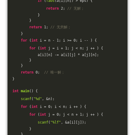
if
 (
fabs
(a[i][n]) > eps) {
return
2
; 
// 无解；
            }
        }
return
1
; 
// 无穷解；
    }
for
 (
int
 i = n - 
1
; i >= 
0
; i -- ) {
for
 (
int
 j = i + 
1
; j < n; j ++ ) {
            a[i][n] -= a[i][j] * a[j][n];
        }
    }
return
0
;  
// 唯一解；
}
int
main
()
{
scanf
(
"%d"
, &n);
for
 (
int
 i = 
0
; i < n; i ++ ) {
for
 (
int
 j = 
0
; j < n + 
1
; j ++ ) {
scanf
(
"%lf"
, &a[i][j]);
        }
    }