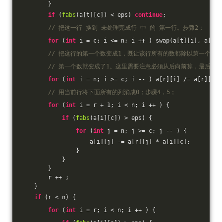
        }
if
 (
fabs
(a[t][c]) < eps) 
continue
;
// 把这一行 换到 未处理完成行 中 的 第一行。步骤2；
for
 (
int
 i = c; i <= n; i ++ ) swap(a[t][i], a[r][
// 把这行的第一个数变成1，既让该行所有的数都除以第一个数
// 第一个数就变成了1。这里需要注意必须从后向前算，最后一
for
 (
int
 i = n; i >= c; i -- ) a[r][i] /= a[r][c];
// 用当前行将下面所有的列消成0；步骤4，5；
for
 (
int
 i = r + 
1
; i < n; i ++ ) {
if
 (
fabs
(a[i][c]) > eps) {
for
 (
int
 j = n; j >= c; j -- ) {
                    a[i][j] -= a[r][j] * a[i][c];
                }
            }
        }
        r ++ ;
    }
if
 (r < n) {
for
 (
int
 i = r; i < n; i ++ ) {