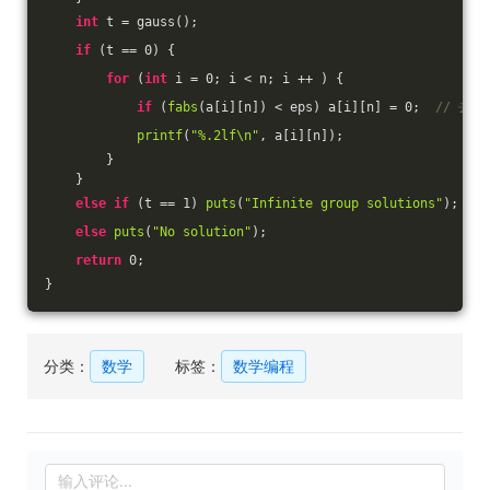
int
 t = gauss();
if
 (t == 
0
) {
for
 (
int
 i = 
0
; i < n; i ++ ) {
if
 (
fabs
(a[i][n]) < eps) a[i][n] = 
0
;  
// 去掉
printf
(
"%.2lf\n"
, a[i][n]);
        }
    }
else
if
 (t == 
1
) 
puts
(
"Infinite group solutions"
);
else
puts
(
"No solution"
);
return
0
;
}
分类：
数学
标签：
数学编程