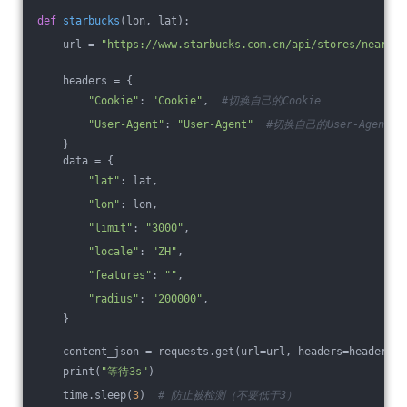
def
starbucks
(lon, lat)
:
    url = 
"https://www.starbucks.com.cn/api/stores/nearby"
    headers = {
"Cookie"
: 
"Cookie"
,  
#切换自己的Cookie
"User-Agent"
: 
"User-Agent"
#切换自己的User-Agent
    }
    data = {
"lat"
: lat,
"lon"
: lon,
"limit"
: 
"3000"
,
"locale"
: 
"ZH"
,
"features"
: 
""
,
"radius"
: 
"200000"
,
    }
    content_json = requests.get(url=url, headers=headers, 
    print(
"等待3s"
)
    time.sleep(
3
)  
# 防止被检测（不要低于3）