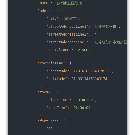
"name"
: 
"苏州市立医院店"
,
"address"
: {
"city"
: 
"苏州市"
,
"streetAddressLine1"
: 
"江苏省苏州市"
,
"streetAddressLine2"
: 
""
,
"streetAddressLine3"
: 
"江苏省苏州市姑苏区道前街
"postalCode"
: 
"215000"
            },
"coordinates"
: {
"longitude"
: 
120.62050849199296
,
"latitude"
: 
31.30114163943174
            },
"today"
: {
"closeTime"
: 
"19:00:00"
,
"openTime"
: 
"06:30:00"
            },
"features"
: [
"OG"
,