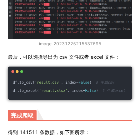
image-20231225215537695
最后，可以选择导出为 csv 文件或者 excel 文件：
df.to_csv(
'result.csv'
, index=
False
)  
# 生成csv
df.to_excel(
'result.xlsx'
, index=
False
)  
# 生成excel
完成爬取
得到 141511 条数据，如下图所示：