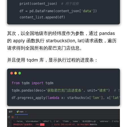
    print(content_json)  
# 用于观察
    df = pd.DataFrame(content_json[
'data'
])
    content_list.append(df)
其次，以全国地级市的经纬度作为参数，通过 pandas
的 apply 函数执行 starbucks(lon, lat)请求函数，遍历
请求得到全国所有的星巴克门店信息。
并且使用 tqdm 库，显示执行过程的进度条：
from
 tqdm 
import
 tqdm
tqdm.pandas(desc=
'获取星巴克门店进度条'
, unit=
"请求"
)  
# tq
df.progress_apply(
lambda
 x: starbucks(x[
'lon'
], x[
'lat'
]),