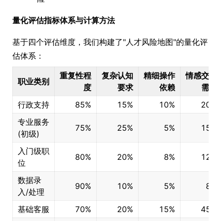
量化评估指标体系与计算方法
基于四个评估维度，我们构建了"人才风险地图"的量化评
估体系：
重复性程
复杂认知
精细操作
情感交互
职业类别
度
要求
依赖
需求
行政支持
85%
15%
10%
20%
专业服务
75%
25%
5%
15%
(初级)
入门级职
80%
20%
8%
12%
位
数据录
90%
10%
5%
8%
入/处理
基础客服
70%
20%
15%
45%