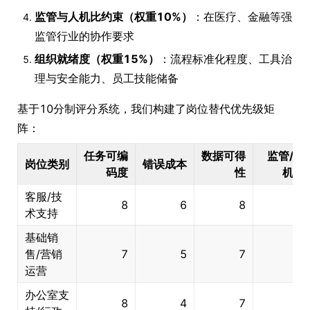
监管与人机比约束（权重10%）
：在医疗、金融等强
监管行业的协作要求
组织就绪度（权重15%）
：流程标准化程度、工具治
理与安全能力、员工技能储备
基于10分制评分系统，我们构建了岗位替代优先级矩
阵：
任务可编
数据可得
监管/人
岗位类别
错误成本
码度
性
机比
客服/技
8
6
8
5
术支持
基础销
售/营销
7
5
7
4
运营
办公室支
8
4
7
5