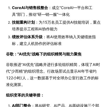
CoreAI与销售线整合
：成立"CoreAI—平台和工
具"部门，推动"研—销—服"一体化
技能重构计划
：为15万名员工提供AI技能培训，重点
培养提示工程和AI协作能力
绩效评估体系升级
：将AI使用效率纳入关键绩效指
标，建立人机协作的评估标准
谷歌："AI优先"战略下的组织精简与能力聚焦
谷歌推进"AI优先"战略并进行多轮组织精简，体现了AI时
代"少而精"的组织理念。行政场景试点显示AI年节省约
122小时/人，这一数据基于对全球办公室行政工作的标
准化测算。
组织变革的关键举措：
AI部门整合
：将AI研究、AI产品、AI基础设施三个部