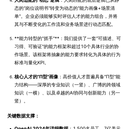
人岗适配的"动态"逻辑
：人岗匹配的底层逻辑已从静
态的"岗位说明书"转变为动态的"能力画像+场景清
单"。企业必须能够实时评估人才的能力组合，并将
其与不断变化的工作流和业务场景进行动态匹配。
**能力转型的"抓手"**：我们提供了一套"可描述、可
习得、可验证"的能力框架和超过10个具体行业的协
作场景。该框架将抽象的能力要求转化为具体的行为
标准与量化KPI。
核心人才的"Π型"画像
：高价值人才普遍具备"Π型"能
力结构——深厚的专业知识（一竖）、广博的跨领域
知识（一横）、以及卓越的AI协同与创新能力（另一
竖）。
关键数据支撑：
OpenAI 2024年详细数据
：1,500名员工，7亿美元