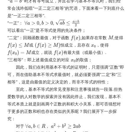
时才有等号成立，并且在学习基本不等式时，我们经
常会浅吟低唱“一正二定三相等”的咒语，下面来看一下到底什么
是“一正二定三相等”.
“一正”：
,
可以看出“一正”是不等式使用的先决条件；
“二定”：回顾函数最值，对于函数
,如果存在常数
,使得
或
恒成立，且存在
，使得
成立，就说
有最大值（或最小值）.
“三相等”：即上述最值成立的对应
的取值；
因此，我们在利用基本不等式的证明时，只需强调“正数”即
可，而在借助基本不等式求最值时，就必须要强调“二定”和“三
相等”，这是由最值的定义决定的，而非不等式的特性；
至此，基本不等式的常见变形和注意事项就告一段落.但热
爱数学的人对数学的探索并没有因此停止，我们发现，基本不
等式本质上就是刻画两个正数的和积大小关系，那可否猜想对
于更多的正数和积也存在类似的关系呢？我们展开下一步探
究：
对于
，