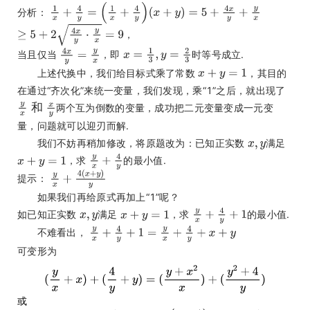
分析：
，
当且仅当
，即
时等号成立.
上述代换中，我们给目标式乘了常数
，其目的
在通过“齐次化”来统一变量，我们发现，乘“1”之后，就出现了
和
两个互为倒数的变量，成功把二元变量变成一元变
量，问题就可以迎刃而解.
我们不妨再稍加修改，将原题改为：已知正实数
满足
，求
的最小值.
提示：
如果我们再给原式再加上“1”呢？
如已知正实数
满足
，求
的最小值.
不难看出，
可变形为
或