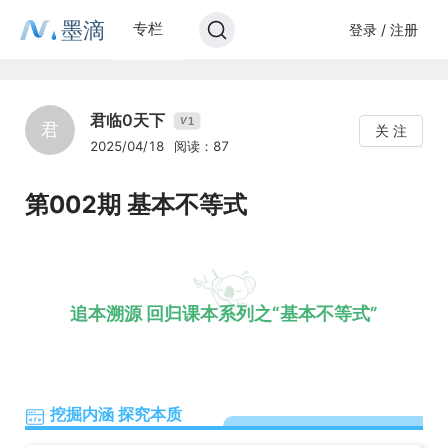
墨滴
专栏
登录 / 注册
君临0天下
1
V
君
关 注
2025/04/18
阅读：87
第002期 基本不等式
追本溯源 回归课本系列之“基本不等式”
挖掘内涵 探究本质