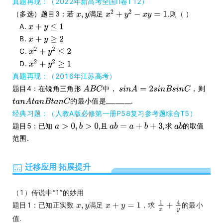
真题再现：（2022年新高考全国II卷T12）
（多选）题目3：若
满足
,则（ ）
A.
B.
C.
D.
真题再现：（2016年江苏高考）
题目4：在锐角三角形
中，
，则
的最小值是________.
经典习题：（人教A版必修第一册P58复习参考题综合T5）
题目5：已知
,且
,求
的取值
范围.
迁移应用 拓展提升
（1）传说中“1”的妙用
题目1：已知正实数
满足
，求
的最小
值.