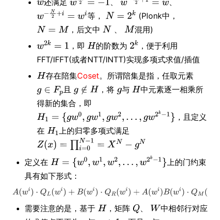
还满足
、
、
等，
(Plonk中，
，后文中
混用)
、
，即
的阶数为
，便于利用
FFT/IFFT(或者NTT/INTT)实现多项式求值/插值
存在陪集
Coset
。所谓陪集是指，任取元素
且
，将
与
中元素逐一相乘所
得新的集合，即
，且定义
在
上的归零多项式满足
定义在
上的门约束
具有如下形式：
需要注意的是，基于
，矩阵
、
中相邻行对应