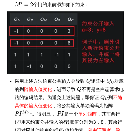
个门约束前添加如下约束：
采用上述方法约束公共输入会导致
矩阵中
对应
的列
随输入值变化
，进而导致
不再是空白态算术电
路的编码结果。为避免上述问题，即保证
列
不随
具体的输入值变化
，将公共输入单独编码为矩阵
。很明显，
是一个
单列矩阵
，其前两行
(即用来约束公共输入的行)取值分别为3，8，其余行
(即对应其他约束的行)取值均为零。
PI由证明者、验