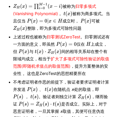
被称为
归零多项式
(Vanishing Polynomial)
，
被称为商多项式。当
且仅当
成立时，
可被
整除，即为多项式可除性问题
上述过程也被称为
归零测试ZeroTest
。归零测试还有
一方面的意义，即虽然
仅在
上成立，
但
与
间的相等关系却在整个有
限域均成立，相当于
扩大了多项式可除性验证的取值
范围(即随机求值点的取值范围)
，提升方案整体的安
全性 。这也是ZeroTest的思想精要所在
不考虑证明者作恶的前提下，验证者要求证明者计算
并发送
在随机点
处的取值，即
、
。验证者则独立计算
，继而验
，
证
是否成立。实际上，对于
恶意证明者，一旦其掌握
取值，其便可任意伪造