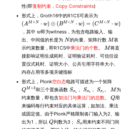
性(即
复制约束，Copy Constraints
)
形式上，Groth16中的R1CS可表示为
，其中
即为witness，为包含电路输入、输
出、中间值的长度为
的向量。矩阵行数
表
示约束数量，即R1CS中
乘法门的个数
。
将直
接影响证明生成耗时、证明验证耗时、可信任设
置仪式耗时、证明大小、公共引用字符串大小、
内存占用等多项关键指标
形式上，Plonk
空白态
电路可描述为一个矩阵
和三个置换函数
，
，
。
为
约束数量，即包含
加法门与乘法门的总数
。
用
来编码每行约束对应的具体运算，如加法、乘法
或固定值。由于Plonk严格限制各门输入为2、输
出为1，所以
列数为3；
用来约束不同门间