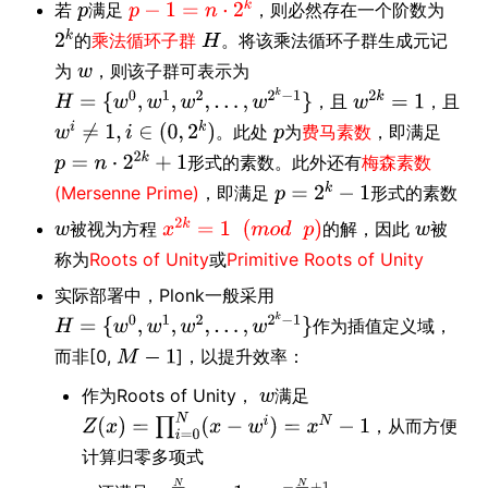
若
满足
，则必然存在一个阶数为
的
乘法循环子群
。将该乘法循环子群生成元记
为
，则该子群可表示为
，且
，且
。此处
为
费马素数
，即满足
形式的素数。此外还有
梅森素数
(Mersenne Prime)
，即满足
形式的素数
被视为方程
的解，因此
被
称为
Roots of Unity
或
Primitive Roots of Unity
实际部署中，Plonk一般采用
作为插值定义域，
而非[0,
]，以提升效率：
作为Roots of Unity，
满足
，从而方便
计算归零多项式