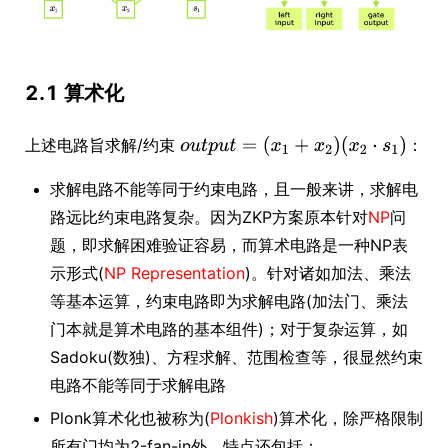
2.1 算术化
上述电路旨求解/约束
：
求解电路不能等同于约束电路，且一般来讲，求解电
路远比约束电路复杂。因为ZKP方案原本针对
NP
问
题，即求解困难验证容易，而算术电路是一种NP表
示形式(
NP Representation
)。针对诸如加法、乘法
等基本运算，约束电路即为求解电路(加法门、乘法
门本就是算术电路的基本组件)；对于复杂运算，如
Sadoku(数独)、方程求解、范围检查等，很显然约束
电路不能等同于求解电路
Plonk算术化也被称为(
Plonkish
)算术化，除严格限制
所有门均为2-fan-in外，特点还包括：