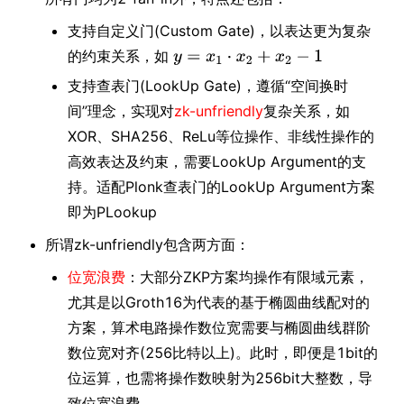
支持自定义门(Custom Gate)，以表达更为复杂
的约束关系，如
支持查表门(LookUp Gate)，遵循“空间换时
间”理念，实现对
zk-unfriendly
复杂关系，如
XOR、SHA256、ReLu等位操作、非线性操作的
高效表达及约束，需要LookUp Argument的支
持。适配Plonk查表门的LookUp Argument方案
即为PLookup
所谓zk-unfriendly包含两方面：
位宽浪费
：大部分ZKP方案均操作有限域元素，
尤其是以Groth16为代表的基于椭圆曲线配对的
方案，算术电路操作数位宽需要与椭圆曲线群阶
数位宽对齐(256比特以上)。此时，即便是1bit的
位运算，也需将操作数映射为256bit大整数，导
致位宽浪费