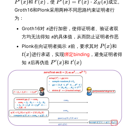
和
，使
成立。
Groth16和Plonk采用两种不同思路约束证明者行
为：
Groth16对
进行加密，使得证明者、验证者双
方均无法得知
的具体值，从而防止证明者作恶
Plonk在向证明者揭示
前，要求其对
和
进行承诺，实现
绑定binding
，避免证明者得
知
后再伪造
和