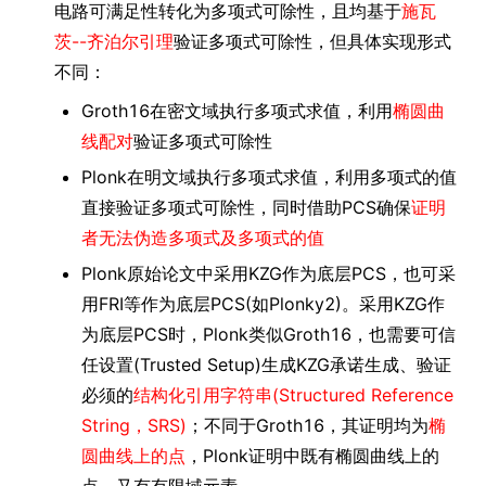
电路可满足性转化为多项式可除性，且均基于
施瓦
茨--齐泊尔引理
验证多项式可除性，但具体实现形式
不同：
Groth16在密文域执行多项式求值，利用
椭圆曲
线配对
验证多项式可除性
Plonk在明文域执行多项式求值，利用多项式的值
直接验证多项式可除性，同时借助PCS确保
证明
者无法伪造多项式及多项式的值
Plonk原始论文中采用KZG作为底层PCS，也可采
用FRI等作为底层PCS(如Plonky2)。采用KZG作
为底层PCS时，Plonk类似Groth16，也需要可信
任设置(Trusted Setup)生成KZG承诺生成、验证
必须的
结构化引用字符串(Structured Reference
String，SRS)
；不同于Groth16，其证明均为
椭
圆曲线上的点
，Plonk证明中既有椭圆曲线上的
点，又有有限域元素