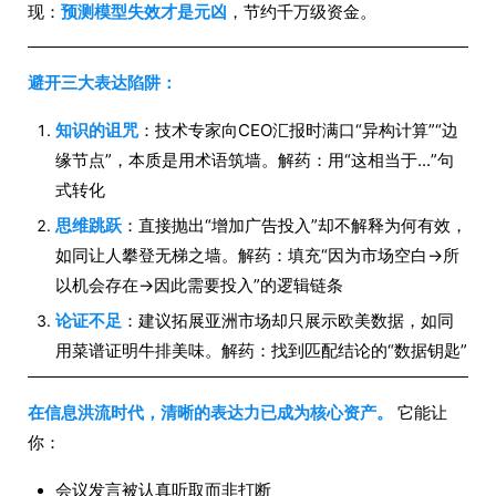
现：
预测模型失效才是元凶
，节约千万级资金。
避开三大表达陷阱：
知识的诅咒
：技术专家向CEO汇报时满口“异构计算”“边
缘节点”，本质是用术语筑墙。解药：用“这相当于...”句
式转化
思维跳跃
：直接抛出“增加广告投入”却不解释为何有效，
如同让人攀登无梯之墙。解药：填充“因为市场空白→所
以机会存在→因此需要投入”的逻辑链条
论证不足
：建议拓展亚洲市场却只展示欧美数据，如同
用菜谱证明牛排美味。解药：找到匹配结论的“数据钥匙”
在信息洪流时代，清晰的表达力已成为核心资产。
它能让
你：
会议发言被认真听取而非打断