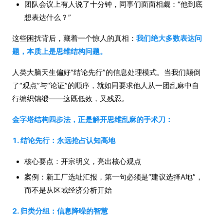
团队会议上有人说了十分钟，同事们面面相觑：“他到底
想表达什么？”
这些困扰背后，藏着一个惊人的真相：
我们绝大多数表达问
题，本质上是思维结构问题。
人类大脑天生偏好“结论先行”的信息处理模式。当我们颠倒
了“观点”与“论证”的顺序，就如同要求他人从一团乱麻中自
行编织锦缎——这既低效，又残忍。
金字塔结构四步法，正是解开思维乱麻的手术刀：
1. 结论先行：永远抢占认知高地
核心要点：开宗明义，亮出核心观点
案例：新工厂选址汇报，第一句必须是“建议选择A地”，
而不是从区域经济分析开始
2. 归类分组：信息降噪的智慧