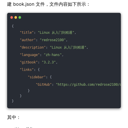
建 book.json 文件，文件内容如下所示：
{
"title"
: 
"Linux 从入门到精通"
,
"author"
: 
"redrose2100"
,
"description"
: 
"Linux 从入门到精通"
,
"language"
: 
"zh-hans"
,
"gitbook"
: 
"3.2.3"
,
"links"
: {
"sidebar"
: {
"GitHub"
: 
"https://github.com/redrose2100/docs
        }
    }
}
其中：