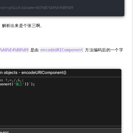
user=gt&id=1&name=%E5%BC%A0%E4%B8%89
的，解析出来是个张三啊。
是由
方法编码后的一个字
%A0%E4%B8%89
encodeURIComponent