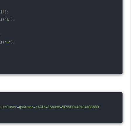
)[
1
];
it(
'&'
);
{
it(
"="
);
n.cn?user=gs&user=gt&id=1&name=%E5%BC%A0%E4%B8%89'