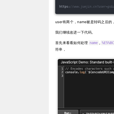
https:
//www.juejin.cn?user=gs&
user有两个，name被是转码之后
我们继续改进一下代码。
首先来看看如何处理
,
name
%E5%BC
符串，