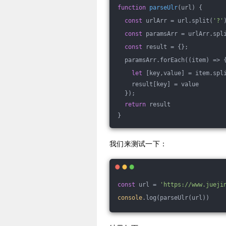
function
parseUlr
(
url
) 
{
const
 urlArr = url.split(
'?'
const
 paramsArr = urlArr.spl
const
 result = {};
  paramsArr.forEach(
(
item
) =>
 
let
 [key,value] = item.spl
    result[key] = value
  });
return
 result
}
我们来测试一下：
const
 url = 
'https://www.jueji
console
.log(parseUlr(url))