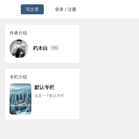
写文章
登录 / 注册
作者介绍
朽木白
1
V
专栏介绍
默认专栏
这是一个默认专栏