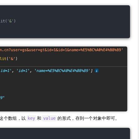
lit(
'&'
)
这个数组，以
和
的形式，存到一个对象中即可。
key
value