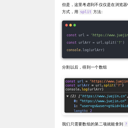
但是，这里考虑到不仅仅是在浏览器
方式，用
方法:
split
const
 url = 
'https://www.jueji
const
 urlArr = url.split(
'?'
)
console
.log(urlArr)
分割以后，得到一个数组
我们只需要数组的第二项就能拿到
?