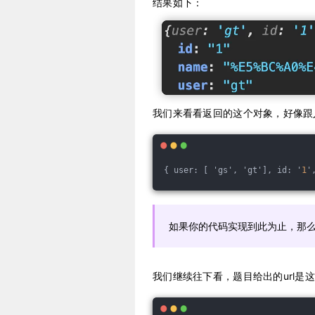
结果如下：
我们来看看返回的这个对象，好像跟
{ user: [ 'gs', 'gt'], id: '
1
'
如果你的代码实现到此为止，那么
我们继续往下看，题目给出的url是