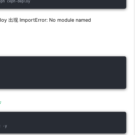
eph ceph-deploy
出现 ImportError: No module named
具
c -y