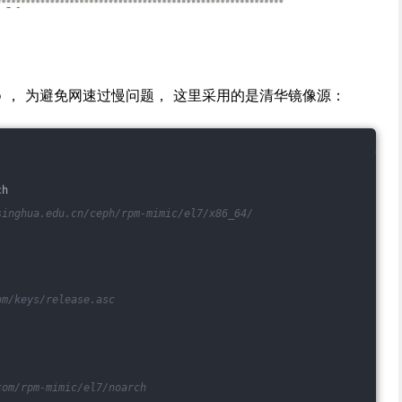
ceph.repo ， 为避免网速过慢问题， 这里采用的是清华镜像源：
ch
singhua.edu.cn/ceph/rpm-mimic/el7/x86_64/ 
om/keys/release.asc
com/rpm-mimic/el7/noarch 