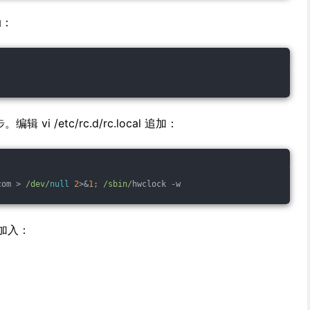
动：
i /etc/rc.d/rc.local 追加：
com > 
/dev/
null
2
>&
1
; 
/sbin/
hwclock -w
 加入：