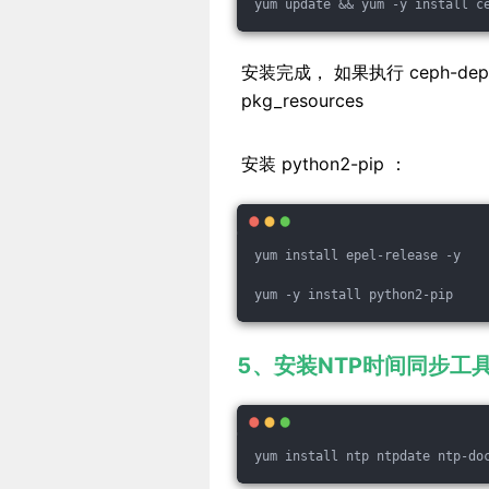
yum update && yum -y install c
安装完成， 如果执行 ceph-deploy 
pkg_resources
安装 python2-pip ：
yum install epel-release -y
yum -y install python2-pip
5、安装NTP时间同步工
yum install ntp ntpdate ntp-do