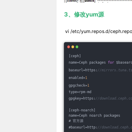
3、修改yum源
vi /etc/yum.repos.d/
[ceph] 
name=Ceph packages 
for
 $basear
baseurl=https:
//mirrors.tuna.t
enabled=
1
gpgcheck=
1
type=rpm-md 
gpgkey=https:
//download.ceph.c
[ceph-noarch] 
name=Ceph noarch packages 
# 官方源 
#baseurl=http:
//download.ceph.