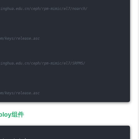
singhua.edu.cn/ceph/rpm-mimic/el7/noarch/ 
om/keys/release.asc
singhua.edu.cn/ceph/rpm-mimic/el7/SRPMS/ 
om/keys/release.asc
ploy组件