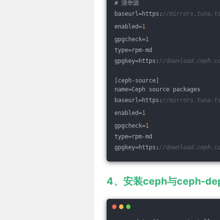
# 清华源 
baseurl=https:
//mirrors.tuna.t
enabled=
1
gpgcheck=
1
type=rpm-md 
gpgkey=https:
//download.ceph.c
[ceph-source] 
name=Ceph source packages
baseurl=https:
//mirrors.tuna.t
enabled=
1
gpgcheck=
1
type=rpm-md 
gpgkey=https:
//download.ceph.c
4、安装ceph与ceph-de