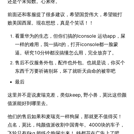
还是个未知数。心累呀。
前面还和客服提了很多建议，希望国货伟大，希望能打
败美国西屋。现在想想，真是个笑话！！
看重华为的生态，但你们搞的Iconsole 运动app，屎
一样的难用，我一搞it的，打开iconsole都一脸蒙
逼。研究10分钟都没搞懂怎么用，完全放弃了。
售后不仅服务外包，配件也外包。也就是说，你买个
东西千万要祈祷别坏，坏了就听天由命的被宰吧
最后
这里并不是说麦瑞克差，类似keep, 野小兽，莫比这些颜
值派能好到哪里去。
他们的售后如果和麦瑞克一样狗屎，那就更不值得买！
点名，莫比，纯颜值派收割中国青年。4000块的车子，
飞轮只有6kg,能练个狗屎出来！ 钱都花在广告上了吧。