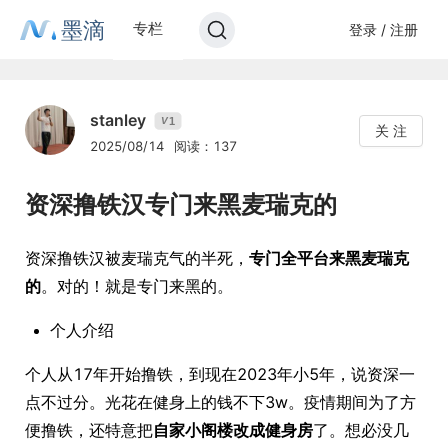
墨滴
专栏
登录 / 注册
stanley
1
V
关 注
2025/08/14
阅读：137
资深撸铁汉专门来黑麦瑞克的
资深撸铁汉被麦瑞克气的半死，
专门全平台来黑麦瑞克
的
。对的！就是专门来黑的。
个人介绍
个人从17年开始撸铁，到现在2023年小5年，说资深一
点不过分。光花在健身上的钱不下3w。疫情期间为了方
便撸铁，还特意把
自家小阁楼改成健身房
了。想必没几