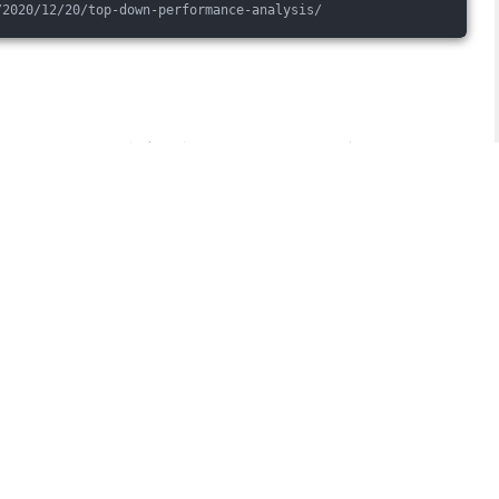
/2020/12/20/top-down-performance-analysis/
）、Saturation（饱和度）和 Errors（错误）的缩写。
关注系统的利用率、饱和度和错误情况，来定位和解决性能问
可以帮助确定性能瓶颈的来源，并采取相应的优化措施，以
lgorithm, the algorithm’s performance is often limited by the me
ops (or computation 
in
 more general) on N bytes of data