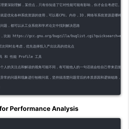
原理要深刻理解，某些点，只有你知道了它对性能可能有影响，你才会去考虑它。比如 False
就是优化各种系统资源的使用，可以看CPU, 内存，IO，网络等系统资源是哪种资
数问题，都可以从工业系统和学术论文中找到解决思路
ps://gcc.gnu.org/bugzilla/buglist.cgi?quicksearch=me
el 两个层次同时去考虑，优先选择投入产出比高的优化点
和 性能 Profile 工具
每个人的关注点和解读的视角可能不同，有可能他人的一句话就会给自己带来启发，打
异常的问题和现象进行刨根问底，坚持搞清楚问题背后的本质原因和逻辑链路，多去思
作
or Performance Analysis