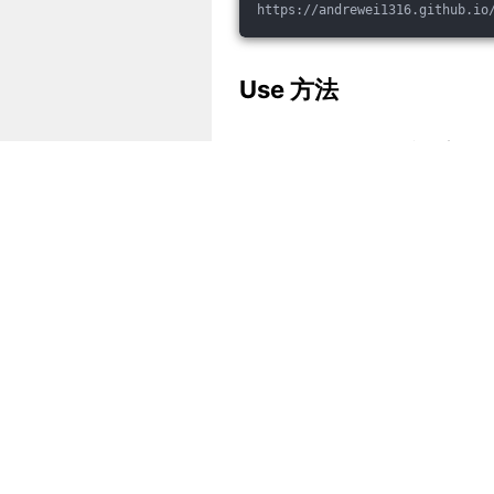
https://andrewei1316.github.io
Use 方法
USE 是 Utilization（利用率
USE 方法的目标是通过评估和
题。通过收集和分析这些指标，
提高系统的性能和可扩展性。
Compute/Data Ratio
If data ≫ cache 
for
 such an a
Say an algorithm performs C fl