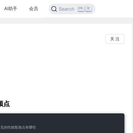
AI助手
会员
K
Search
关 注
颈点
常见的性能瓶颈点有哪些