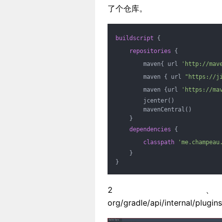
了个仓库。
buildscript
 {
repositories
 {
        maven{ url 
'http://mav
        maven { url 
"https://j
        maven {url 
'https://ma
        jcenter()
        mavenCentral()
    }
dependencies
 {
classpath
'me.champeau
    }
}
2、java.lang
org/gradle/api/internal/plugi