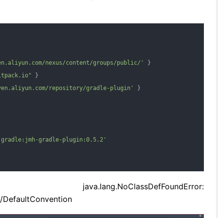
en.aliyun.com/nexus/content/groups/public/'
 }
itpack.io"
 }
ven.aliyun.com/repository/gradle-plugin'
 }
.gradle:jmh-gradle-plugin:0.5.2'
.NoClassDefFoundError:
ns/DefaultConvention