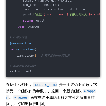
        result = func(*args, **kwargs)
        end_time = time.time()
        execution_time = end_time - start_time
        print(
f"函数 
{func.__name__}
 的执行时间为 
{execution
return
 result
return
 wrapper
# 应用装饰器
@measure_time
def
my_function
()
:
    time.sleep(
2
)  
# 模拟函数的执行时间
# 调用被装饰的函数
my_function()
在这个示例中，
是一个装饰器函数，它
measure_time
接受一个函数作为参数，并返回一个新的函数
wrappe
。
函数在调用原始函数之前和之后测量时
r
wrapper
间，并打印出执行时间。