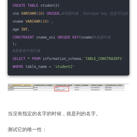
CREATE
TABLE
 student2(
sno 
VARCHAR
(
10
) 
UNIQUE
,
#列级约束，写unique key 也是可以的
sname 
VARCHAR
(
10
) ,
age 
INT
,
CONSTRAINT
 sname_uni 
UNIQUE
KEY
(sname)
#表级约束
);
#查看表中的约束
SELECT
 * 
FROM
 information_schema.
`TABLE_CONSTRAINTS`
WHERE
 table_name = 
'student2'
当没有指定的名字的时候，就是列的名字。
测试它的唯一性：