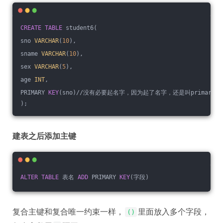
CREATE
TABLE
 student6(
sno 
VARCHAR
(
10
),
sname 
VARCHAR
(
10
),
sex 
VARCHAR
(
5
),
age 
INT
,
PRIMARY 
KEY
(sno)//没有必要起名字，因为起了名字，还是叫primary
);
建表之后添加主键
ALTER
TABLE
 表名 
ADD
 PRIMARY 
KEY
(字段)
复合主键和复合唯一约束一样，
里面放入多个字段，
()