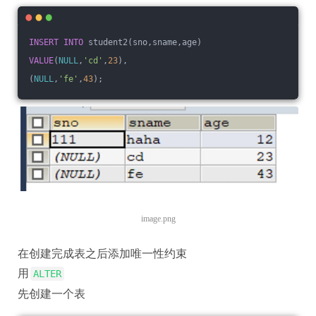
INSERT
INTO
 student2(sno,sname,age)
VALUE
(
NULL
,
'cd'
,
23
),
(
NULL
,
'fe'
,
43
);
image.png
在创建完成表之后添加唯一性约束
用
ALTER
先创建一个表