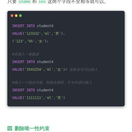
只要
和
这两个字段不全相等就可以。
sname
sex
INSERT
INTO
 student4
VALUE
(
'123332'
,
'ml'
,
'男'
),
(
'123'
,
'hh'
,
'女'
);
#在插入一条数据
INSERT
INTO
 student4
VALUE
(
'3543254'
,
'ml'
,
'女'
)
# 该条语句可以插入
#插入一个组合约束，则就会报错，不允许进行插入
INSERT
INTO
 student4
VALUE
(
'1111111'
,
'ml'
,
'男'
)
删除唯一性约束