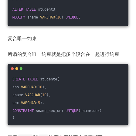
ALTER
TABLE
 student3
MODIFY
 sname 
VARCHAR
(
10
) 
UNIQUE
;
复合唯一约束
所谓的复合唯一约束就是把多个段合在一起进行约束
CREATE
TABLE
 student4(
sno 
VARCHAR
(
10
),
sname 
VARCHAR
(
10
),
sex 
VARCHAR
(
5
),
CONSTRAINT
 sname_sex_uni 
UNIQUE
(sname,sex)
)