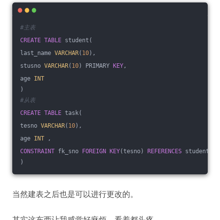
#主表
CREATE
TABLE
 student(
last_name 
VARCHAR
(
10
),
stusno 
VARCHAR
(
10
) PRIMARY 
KEY
,
age 
INT
)
#从表
CREATE
TABLE
 task(
tesno 
VARCHAR
(
10
),
age 
INT
 ,
CONSTRAINT
 fk_sno 
FOREIGN
KEY
(tesno) 
REFERENCES
 student(st
)
当然建表之后也是可以进行更改的。
其实这东西让我感觉好麻烦，看着都头疼。