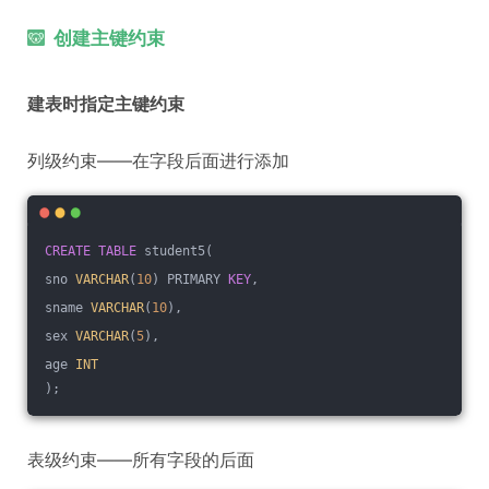
创建主键约束
建表时指定主键约束
列级约束——在字段后面进行添加
CREATE
TABLE
 student5(
sno 
VARCHAR
(
10
) PRIMARY 
KEY
,
sname 
VARCHAR
(
10
),
sex 
VARCHAR
(
5
),
age 
INT
);
表级约束——所有字段的后面