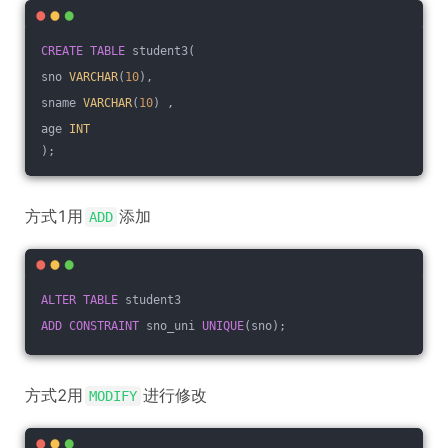
CREATE
TABLE
 student3(
sno 
VARCHAR
(
10
),
sname 
VARCHAR
(
10
) ,
age 
INT
);
方式1用
添加
ADD
ALTER
TABLE
 student3
ADD
CONSTRAINT
 sno_uni 
UNIQUE
(sno);
方式2用
进行修改
MODIFY