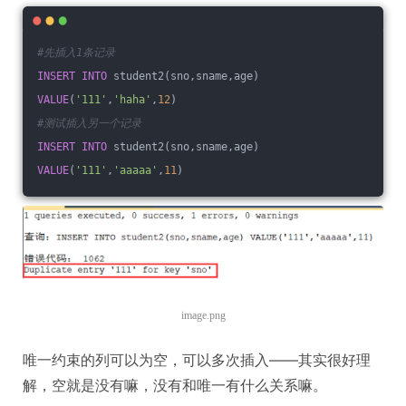
#先插入1条记录
INSERT
INTO
 student2(sno,sname,age)
VALUE
(
'111'
,
'haha'
,
12
)
#测试插入另一个记录
INSERT
INTO
 student2(sno,sname,age)
VALUE
(
'111'
,
'aaaaa'
,
11
)
image.png
唯一约束的列可以为空，可以多次插入——其实很好理
解，空就是没有嘛，没有和唯一有什么关系嘛。