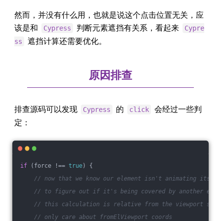
然而，并没有什么用，也就是说这个点击位置无关，应
该是和
判断元素遮挡有关系，看起来
Cypress
Cypre
遮挡计算还需要优化。
ss
原因排查
排查源码可以发现
的
会经过一些判
Cypress
click
定：
if
 (force !== 
true
) {
// now that we know our element isn't animating its ti
// to figure out if it's being covered by another elem
// this calculation is relative from the viewport so w
// only care about fromElViewport coords