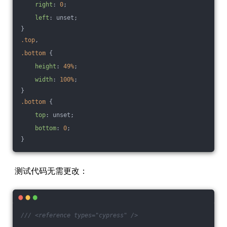
right
: 
0
;
left
: unset;
}
.top
,
.bottom
 {
height
: 
49%
;
width
: 
100%
;
}
.bottom
 {
top
: unset;
bottom
: 
0
;
}
测试代码无需更改：
/// <reference types="cypress" />