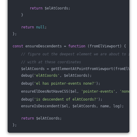
return
 $elAtCoords;
    }
return
null
;
};
const
 ensureDescendents = 
function
 (
fromElViewport
) 
{
// figure out the deepest element we are about to inte
// with at these coordinates
    $elAtCoords = getElementAtPointFromViewport(fromElView
    debug(
'elAtCoords'
, $elAtCoords);
    debug(
'el has pointer-events none?'
);
    ensureElDoesNotHaveCSS($el, 
'pointer-events'
, 
'none'
, 
    debug(
'is descendent of elAtCoords?'
);
    ensureIsDescendent($el, $elAtCoords, name, log);
return
 $elAtCoords;
};