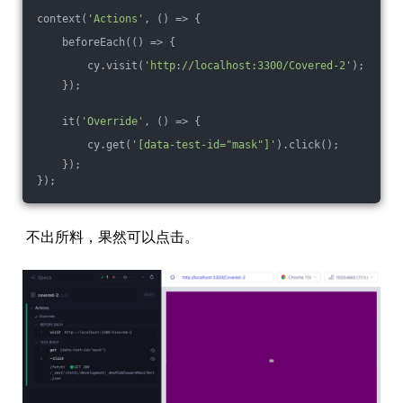
context(
'Actions'
, () => {
    beforeEach(
()
 =>
 {
        cy.visit(
'http://localhost:3300/Covered-2'
);
    });
    it(
'Override'
, () => {
        cy.get(
'[data-test-id="mask"]'
).click();
    });
});
不出所料，果然可以点击。