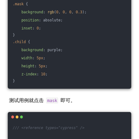
.mask
 {
background
: 
rgb
(
0
, 
0
, 
0
, 
0.3
);
position
: absolute;
inset
: 
0
;
}
.child
 {
background
: purple;
width
: 
5px
;
height
: 
5px
;
z-index
: 
10
;
}
测试用例就点击
即可。
mask
/// <reference types="cypress" />