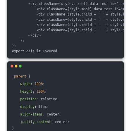
        <div className={style.parent} data-test-id='parent'
            <div className={style.mask} data-test-id='mask'
            <div className={style.child + ' ' + style.left
            <div className={style.child + ' ' + style.righ
            <div className={style.child + ' ' + style.top}
            <div className={style.child + ' ' + style.bott
        </div>

    );

};

.parent
 {
width
: 
100%
;
height
: 
100%
;
position
: relative;
display
: flex;
align-items
: center;
justify-content
: center;
}