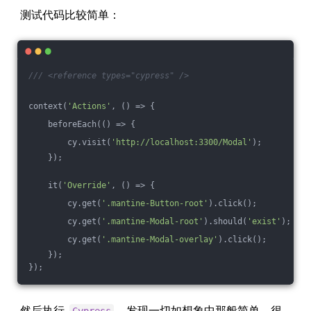
测试代码比较简单：
/// <reference types="cypress" />
context(
'Actions'
, () => {
    beforeEach(
()
 =>
 {
        cy.visit(
'http://localhost:3300/Modal'
);
    });
    it(
'Override'
, () => {
        cy.get(
'.mantine-Button-root'
).click();
        cy.get(
'.mantine-Modal-root'
).should(
'exist'
);
        cy.get(
'.mantine-Modal-overlay'
).click();
    });
});
然后执行
，发现一切如想象中那般简单，很
Cypress