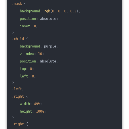
.mask
 {
background
: 
rgb
(
0
, 
0
, 
0
, 
0.3
);
position
: absolute;
inset
: 
0
;
}
.child
 {
background
: purple;
z-index
: 
10
;
position
: absolute;
top
: 
0
;
left
: 
0
;
}
.left
,
.right
 {
width
: 
49%
;
height
: 
100%
;
}
.right
 {