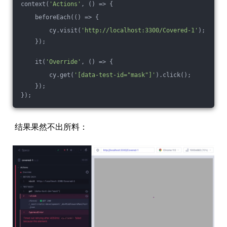
context(
'Actions'
, () => {
    beforeEach(
()
 =>
 {
        cy.visit(
'http://localhost:3300/Covered-1'
);
    });
    it(
'Override'
, () => {
        cy.get(
'[data-test-id="mask"]'
).click();
    });
});
结果果然不出所料：