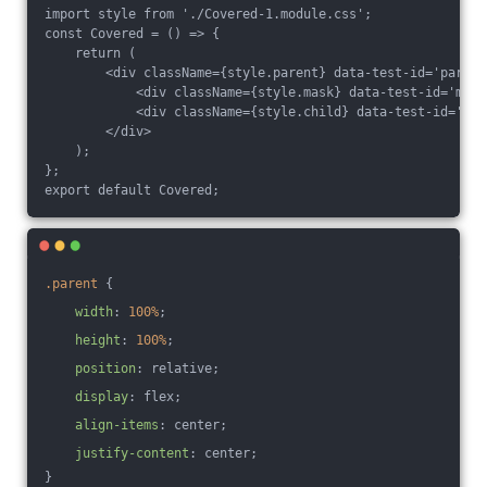
import style from './Covered-1.module.css';

const Covered = () => {

    return (

        <div className={style.parent} data-test-id='parent'
            <div className={style.mask} data-test-id='mask'
            <div className={style.child} data-test-id='chi
        </div>

    );

};

.parent
 {
width
: 
100%
;
height
: 
100%
;
position
: relative;
display
: flex;
align-items
: center;
justify-content
: center;
}