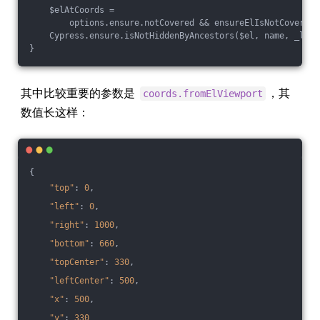
    $elAtCoords =
        options.ensure.notCovered && ensureElIsNotCovered(
    Cypress.ensure.isNotHiddenByAncestors($el, name, _log)
}
其中比较重要的参数是
，其
coords.fromElViewport
数值长这样：
{
"top"
: 
0
,
"left"
: 
0
,
"right"
: 
1000
,
"bottom"
: 
660
,
"topCenter"
: 
330
,
"leftCenter"
: 
500
,
"x"
: 
500
,
"y"
: 
330