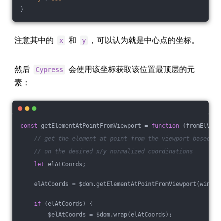
}
注意其中的
和
，可以认为就是中心点的坐标。
x
y
然后
会使用该坐标获取该位置最顶层的元
Cypress
素：
const
 getElementAtPointFromViewport = 
function
 (
fromElView
// get the element at point from the viewport based
// on the desired x/y normalized coordinations
let
 elAtCoords;
    elAtCoords = $dom.getElementAtPointFromViewport(win.do
if
 (elAtCoords) {
        $elAtCoords = $dom.wrap(elAtCoords);