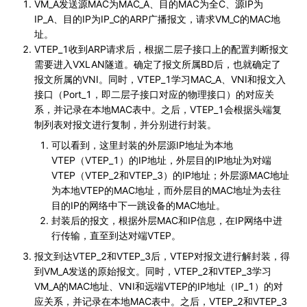
VM_A发送源MAC为MAC_A、目的MAC为全C、源IP为
IP_A、目的IP为IP_C的ARP广播报文，请求VM_C的MAC地
址。
VTEP_1收到ARP请求后，根据二层子接口上的配置判断报文
需要进入VXLAN隧道。确定了报文所属BD后，也就确定了
报文所属的VNI。同时，VTEP_1学习MAC_A、VNI和报文入
接口（Port_1，即二层子接口对应的物理接口）的对应关
系，并记录在本地MAC表中。之后，VTEP_1会根据头端复
制列表对报文进行复制，并分别进行封装。
可以看到，这里封装的外层源IP地址为本地
VTEP（VTEP_1）的IP地址，外层目的IP地址为对端
VTEP（VTEP_2和VTEP_3）的IP地址；外层源MAC地址
为本地VTEP的MAC地址，而外层目的MAC地址为去往
目的IP的网络中下一跳设备的MAC地址。
封装后的报文，根据外层MAC和IP信息，在IP网络中进
行传输，直至到达对端VTEP。
报文到达VTEP_2和VTEP_3后，VTEP对报文进行解封装，得
到VM_A发送的原始报文。同时，VTEP_2和VTEP_3学习
VM_A的MAC地址、VNI和远端VTEP的IP地址（IP_1）的对
应关系，并记录在本地MAC表中。之后，VTEP_2和VTEP_3